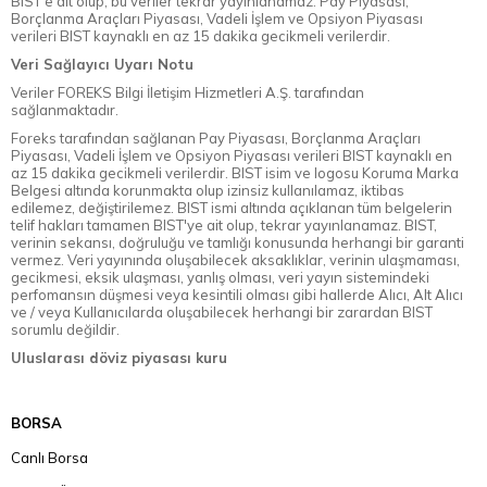
BIST'e ait olup, bu veriler tekrar yayınlanamaz. Pay Piyasası,
Borçlanma Araçları Piyasası, Vadeli İşlem ve Opsiyon Piyasası
verileri BIST kaynaklı en az 15 dakika gecikmeli verilerdir.
Veri Sağlayıcı Uyarı Notu
Veriler FOREKS Bilgi İletişim Hizmetleri A.Ş. tarafından
sağlanmaktadır.
Foreks tarafından sağlanan Pay Piyasası, Borçlanma Araçları
Piyasası, Vadeli İşlem ve Opsiyon Piyasası verileri BIST kaynaklı en
az 15 dakika gecikmeli verilerdir. BIST isim ve logosu Koruma Marka
Belgesi altında korunmakta olup izinsiz kullanılamaz, iktibas
edilemez, değiştirilemez. BIST ismi altında açıklanan tüm belgelerin
telif hakları tamamen BIST'ye ait olup, tekrar yayınlanamaz. BIST,
verinin sekansı, doğruluğu ve tamlığı konusunda herhangi bir garanti
vermez. Veri yayınında oluşabilecek aksaklıklar, verinin ulaşmaması,
gecikmesi, eksik ulaşması, yanlış olması, veri yayın sistemindeki
perfomansın düşmesi veya kesintili olması gibi hallerde Alıcı, Alt Alıcı
ve / veya Kullanıcılarda oluşabilecek herhangi bir zarardan BIST
sorumlu değildir.
Uluslarası döviz piyasası kuru
BORSA
Canlı Borsa