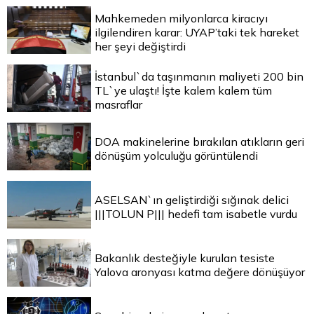
Mahkemeden milyonlarca kiracıyı
ilgilendiren karar: UYAP’taki tek hareket
her şeyi değiştirdi
İstanbul`da taşınmanın maliyeti 200 bin
TL`ye ulaştı! İşte kalem kalem tüm
masraflar
DOA makinelerine bırakılan atıkların geri
dönüşüm yolculuğu görüntülendi
ASELSAN`ın geliştirdiği sığınak delici
|||TOLUN P||| hedefi tam isabetle vurdu
Bakanlık desteğiyle kurulan tesiste
Yalova aronyası katma değere dönüşüyor