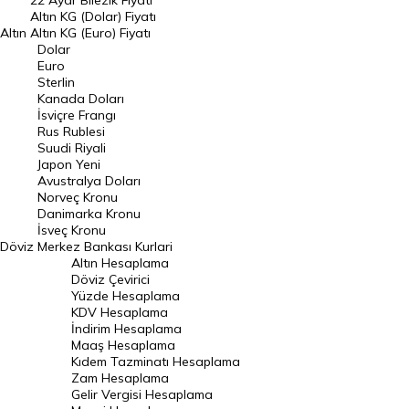
22 Ayar Bilezik Fiyatı
Dolar Kuru
Altın KG (Dolar) Fiyatı
Altın
Altın KG (Euro) Fiyatı
Euro Kuru
Dolar
Euro
Pound Kuru
Sterlin
Kanada Doları
Frank Kuru
İsviçre Frangı
Riyal Kuru
Rus Rublesi
Suudi Riyali
Avustralya Doları
Japon Yeni
Avustralya Doları
Danimarka Kronu Kuru
Norveç Kronu
Danimarka Kronu
Kanada Doları Kuru
İsveç Kronu
Döviz
Merkez Bankası Kurlari
Norveç Kronu Kuru
Altın Hesaplama
İsveç Kronu Kuru
Döviz Çevirici
Yüzde Hesaplama
Japon Yeni Kuru
KDV Hesaplama
İndirim Hesaplama
Serbest Piyasa Döviz Kurları
Maaş Hesaplama
Kıdem Tazminatı Hesaplama
Merkez Bankası Döviz Kurları
Zam Hesaplama
Gelir Vergisi Hesaplama
ALTIN