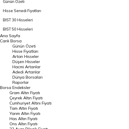
Günün Özeti
Hisse Senedi Fiyatları
BIST 30 Hisseleri
BIST 50 Hisseleri
Ana Sayfa
BIST 100 Hisseleri
Canlı Borsa
Günün Özeti
En Çok Artan Hisseler
Hisse Fiyatları
Artan Hisseler
En Çok Düşen Hisseler
Düşen Hisseler
Hacmi Artanlar
Hacmi Artanlar
Adedi Artanlar
Geçmiş Kapanışlar
Dünya Borsaları
Raporlar
Dünya Borsaları
Borsa
Endeksler
Gram Altın Fiyatı
Raporlar
Çeyrek Altın Fiyatı
Endeksler
Cumhuriyet Altını Fiyatı
Tam Altın Fiyatı
Yarım Altın Fiyatı
DÖVİZ
Has Altın Fiyatı
Ons Altın Fiyatı
Döviz Kuru