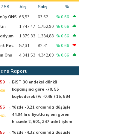
17:58
Alış
Satış
%
müş ONS
63,53
63,62
% 0,66
tin
1.747,47
1.752,90
% 0,66
ladyum
1.379,33
1.384,83
% 0,66
nt Pet.
82,31
82,31
% 0,66
ın Ons
4.341,53
4.342,09
% 0,66
ans Raporu
:59
BIST 30 endeksi dünkü
kapanışına göre -70, 55
030
kaybederek (% -0.45 ) 15, 584
:56
Yüzde -3.21 oranında düşüşle
44.04 lira fiyatla işlem gören
HOL
hissede 2, 601, 347 adet işlem
:55
Yüzde -4.32 oranında düşüşle