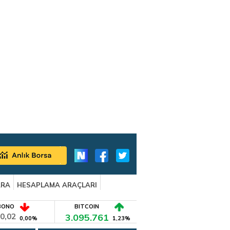
ARA
HESAPLAMA ARAÇLARI
BONO
BITCOIN
0,02
3.095.761
0,00%
1,23%