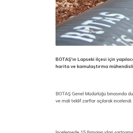
BOTAŞ'ın Lapseki ilçesi için yapıla
harita ve kamulaştırma mühendislik i
BOTAŞ Genel Müdürlüğü binasında düze
ve mali teklif zarflar açılarak incelendi.
İncelemede 15 firmanın idari şartnamed