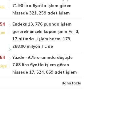
71.90 lira fiyatla işlem gören
NEL
hissede 321, 259 adet işlem
:54
Endeks 13, 776 puanda işlem
görerek önceki kapanışının % -0,
100
17 altında . İşlem hacmi 173,
288.00 milyon TL de
:54
Yüzde -9.75 oranında düşüşle
7.68 lira fiyatla işlem gören
DGS
hissede 17, 524, 069 adet işlem
daha fazla