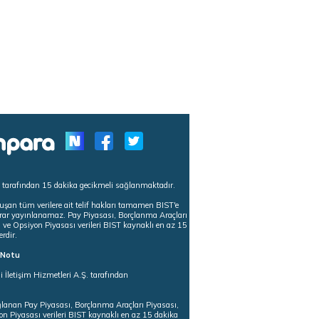
s tarafından 15 dakika gecikmeli sağlanmaktadır.
uşan tüm verilere ait telif hakları tamamen BIST'e
tekrar yayınlanamaz. Pay Piyasası, Borçlanma Araçları
m ve Opsiyon Piyasası verileri BIST kaynaklı en az 15
erdir.
ı Notu
i İletişim Hizmetleri A.Ş. tarafından
ğlanan Pay Piyasası, Borçlanma Araçları Piyasası,
on Piyasası verileri BIST kaynaklı en az 15 dakika