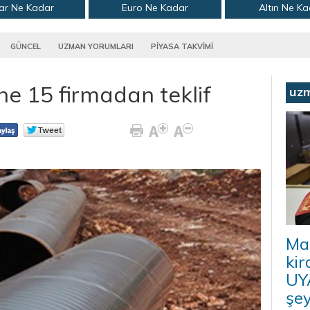
ar Ne Kadar
Euro Ne Kadar
Altın Ne K
GÜNCEL
UZMAN YORUMLARI
PİYASA TAKVİMİ
e 15 firmadan teklif
uz
Ma
kir
UYA
şey