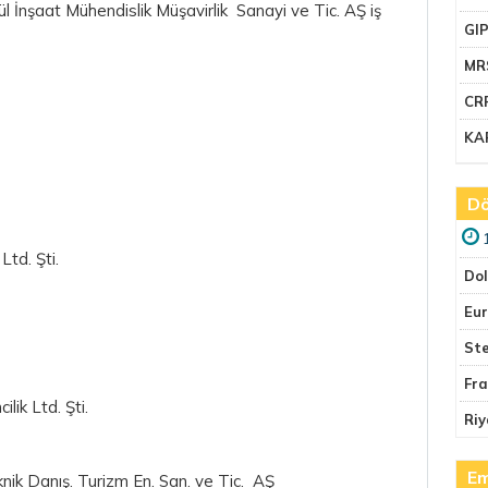
ül İnşaat Mühendislik Müşavirlik Sanayi ve Tic. AŞ iş
GI
MR
CR
KA
Dö
Ltd. Şti.
Do
Eu
Ste
Fr
ik Ltd. Şti.
Riy
Em
ik Danış. Turizm En. San. ve Tic. AŞ