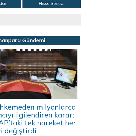
adar
Hisse Senedi
manpara Gündemi
hkemeden milyonlarca
acıyı ilgilendiren karar:
P’taki tek hareket her
i değiştirdi