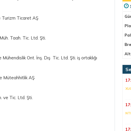
Gü
e Turizm Ticaret AŞ
Pla
Pa
Müh. Taah. Tic. Ltd. Şti.
Bre
Alt
Mühendislik Ont. İnş. Dış Tic. Ltd. Şti. iş ortaklığı
Se
ve Müteahhitlik AŞ
17
XU
 ve Tic. Ltd. Şti.
17
NT
17