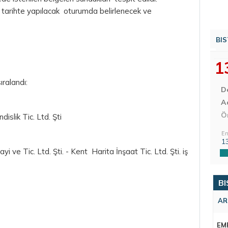
ri tarihte yapılacak oturumda belirlenecek ve
BIS
1
ıralandı:
D
Aç
Ö
islik Tic. Ltd. Şti
En
1
 ve Tic. Ltd. Şti. - Kent Harita İnşaat Tic. Ltd. Şti. iş
BI
AR
EM