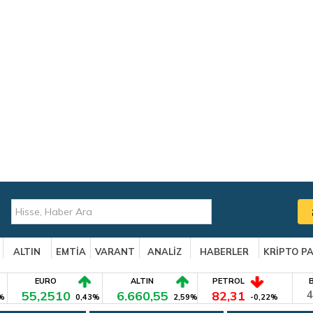
ALTIN
EMTİA
VARANT
ANALİZ
HABERLER
KRİPTO P
EURO
ALTIN
PETROL
55,2510
6.660,55
82,31
4
%
0,43%
2,59%
-0,22%