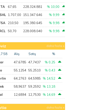
PTA
67,65
228.324.881
% 10,00
SHL
1.707,00
151.347.646
% 9,99
FSA
210,50
195.380.645
% 9,98
RCL
50,70
228.008.040
% 9,98
viz
daha fazla
17:58
Alış
Satış
%
lar
47,6785
47,7437
% 0,25
ro
55,1254
55,2510
% 0,43
rlin
64,2763
64,5985
% 14,52
ank
58,9637
59,2592
% 13,18
al
12,6894
12,7530
% 14,69
tia
daha fazla