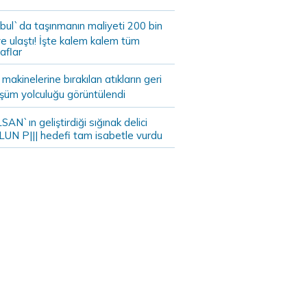
bul`da taşınmanın maliyeti 200 bin
e ulaştı! İşte kalem kalem tüm
aflar
akinelerine bırakılan atıkların geri
şüm yolculuğu görüntülendi
AN`ın geliştirdiği sığınak delici
LUN P||| hedefi tam isabetle vurdu