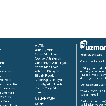
ALTIN
ru
Altın Fiyatları
ru
Gram Altın Fiyatı
Yasal Uyarı Notu
u
Çeyrek Altın Fiyatı
© BİST Verileri Forek
uru
Cumhuriyet Altını Fiyatı
ru
Yarım Altın Fiyatı
BIST piyasalarında ol
esi Kuru
Altın (ONS) Fiyatı
ait olup, bu veriler 
Piyasası, Vadeli İşle
u
Bilezik Fiyatları
dakika gecikmeli veril
ya Doları
Dolar/Kg Altın Fiyatı
ka Kronu Kuru
Euro/Kg Altın Fiyatı
Veri Sağlayıcı Uyar
oları Kuru
Kapalı Çarşı Altın
*(Veriler FOREKS Bilg
Fiyatları
ronu Kuru
sağlanmaktadır)
onu Kuru
UZMANPARA
ni Kuru
Foreks tarafından sa
KÜNYE
Vadeli İşlem ve Opsiy
Piyasa Döviz