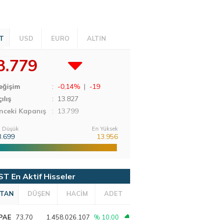
T
USD
EURO
ALTIN
3.779
eğişim
:
-0,14%
|
-19
ılış
:
13.827
nceki Kapanış
: 13.799
 Düşük
En Yüksek
3.699
13.956
ST En Aktif Hisseler
TAN
DÜŞEN
HACİM
ADET
PAE
73,70
1.458.026.107
% 10,00