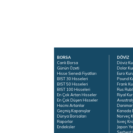
BORSA
DÖVİZ
Canlı Borsa
Döviz Ku
Günün Özeti
Dolar Ku
Hisse Senedi Fiyatları
Euro Kur
BIST 30 Hisseleri
Pound K
BIST 50 Hisseleri
Frank Ku
BIST 100 Hisseleri
Rus Rubl
En Çok Artan Hisseler
Riyal Kur
En Çok Düşen Hisseler
Avustral
Hacmi Artanlar
Danimar
Geçmiş Kapanışlar
Kanada D
Dünya Borsaları
Norveç K
Raporlar
İsveç Kr
Endeksler
Japon Ye
Serbest 