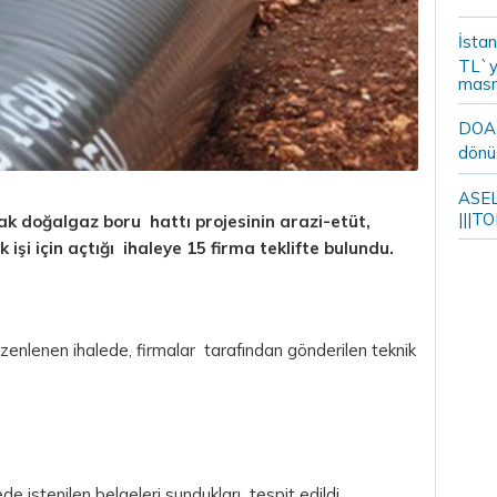
İstan
TL`y
masr
DOA m
dönü
ASELS
|||TO
cak doğalgaz boru hattı projesinin arazi-etüt,
şi için açtığı ihaleye 15 firma teklifte bulundu.
nlenen ihalede, firmalar tarafından gönderilen teknik
e istenilen belgeleri sundukları tespit edildi.