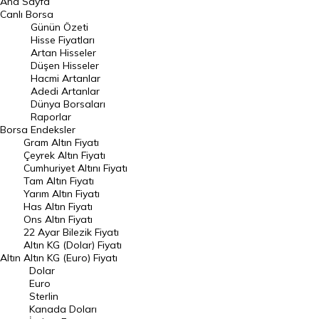
Ana Sayfa
BIST 100 Hisseleri
Canlı Borsa
Günün Özeti
En Çok Artan Hisseler
Hisse Fiyatları
Artan Hisseler
En Çok Düşen Hisseler
Düşen Hisseler
Hacmi Artanlar
Hacmi Artanlar
Adedi Artanlar
Geçmiş Kapanışlar
Dünya Borsaları
Raporlar
Dünya Borsaları
Borsa
Endeksler
Gram Altın Fiyatı
Raporlar
Çeyrek Altın Fiyatı
Endeksler
Cumhuriyet Altını Fiyatı
Tam Altın Fiyatı
Yarım Altın Fiyatı
DÖVİZ
Has Altın Fiyatı
Ons Altın Fiyatı
Döviz Kuru
22 Ayar Bilezik Fiyatı
Dolar Kuru
Altın KG (Dolar) Fiyatı
Altın
Altın KG (Euro) Fiyatı
Euro Kuru
Dolar
Euro
Pound Kuru
Sterlin
Kanada Doları
Frank Kuru