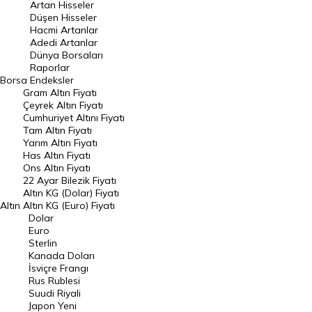
Artan Hisseler
En Çok Düşen Hisseler
Düşen Hisseler
Hacmi Artanlar
Hacmi Artanlar
Adedi Artanlar
Geçmiş Kapanışlar
Dünya Borsaları
Raporlar
Dünya Borsaları
Borsa
Endeksler
Gram Altın Fiyatı
Raporlar
Çeyrek Altın Fiyatı
Endeksler
Cumhuriyet Altını Fiyatı
Tam Altın Fiyatı
Yarım Altın Fiyatı
DÖVİZ
Has Altın Fiyatı
Ons Altın Fiyatı
Döviz Kuru
22 Ayar Bilezik Fiyatı
Dolar Kuru
Altın KG (Dolar) Fiyatı
Altın
Altın KG (Euro) Fiyatı
Euro Kuru
Dolar
Euro
Pound Kuru
Sterlin
Kanada Doları
Frank Kuru
İsviçre Frangı
Riyal Kuru
Rus Rublesi
Suudi Riyali
Avustralya Doları
Japon Yeni