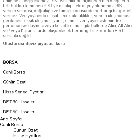
edilemez, değiştirilemez. BIST ismi altında açıklanan tüm belgelerin
telif hakları tamamen BIST'ye ait olup, tekrar yayınlanamaz. BIST,
verinin sekansı, doğruluğu ve tamlığı konusunda herhangi bir garanti
vermez. Veri yayınında oluşabilecek aksaklıklar, verinin ulaşmaması,
gecikmesi, eksik ulaşması, yanlış olması, veri yayın sistemindeki
perfomansın düşmesi veya kesintili olması gibi hallerde Alıcı, Alt Alıcı
ve / veya Kullanıcılarda oluşabilecek herhangi bir zarardan BIST
sorumlu değildir.
Uluslarası döviz piyasası kuru
BORSA
Canlı Borsa
Günün Özeti
Hisse Senedi Fiyatları
BIST 30 Hisseleri
BIST 50 Hisseleri
Ana Sayfa
BIST 100 Hisseleri
Canlı Borsa
Günün Özeti
En Çok Artan Hisseler
Hisse Fiyatları