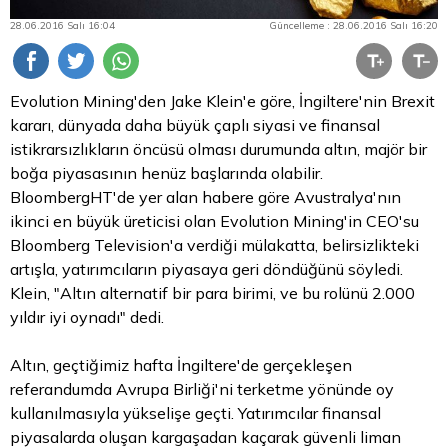
28.06.2016 Salı 16:04
Güncelleme : 28.06.2016 Salı 16:20
Evolution Mining'den Jake Klein'e göre, İngiltere'nin Brexit
kararı, dünyada daha büyük çaplı siyasi ve finansal
istikrarsızlıkların öncüsü olması durumunda altın, majör bir
boğa piyasasının henüz başlarında olabilir.
BloombergHT'de yer alan habere göre Avustralya'nın
ikinci en büyük üreticisi olan Evolution Mining'in CEO'su
Bloomberg Television'a verdiği mülakatta, belirsizlikteki
artışla, yatırımcıların piyasaya geri döndüğünü söyledi.
Klein, "Altın alternatif bir
para
birimi, ve bu rolünü 2.000
yıldır iyi oynadı" dedi.
Altın, geçtiğimiz hafta İngiltere'de gerçekleşen
referandumda Avrupa Birliği'ni terketme yönünde oy
kullanılmasıyla yükselişe geçti. Yatırımcılar finansal
piyasalarda oluşan kargaşadan kaçarak güvenli liman