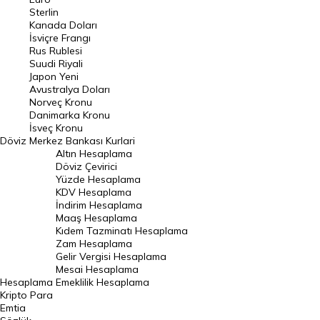
Pound Kuru
Sterlin
Kanada Doları
Frank Kuru
İsviçre Frangı
Riyal Kuru
Rus Rublesi
Suudi Riyali
Avustralya Doları
Japon Yeni
Avustralya Doları
Danimarka Kronu Kuru
Norveç Kronu
Danimarka Kronu
Kanada Doları Kuru
İsveç Kronu
Döviz
Merkez Bankası Kurlari
Norveç Kronu Kuru
Altın Hesaplama
İsveç Kronu Kuru
Döviz Çevirici
Yüzde Hesaplama
Japon Yeni Kuru
KDV Hesaplama
İndirim Hesaplama
Serbest Piyasa Döviz Kurları
Maaş Hesaplama
Kıdem Tazminatı Hesaplama
Merkez Bankası Döviz Kurları
Zam Hesaplama
Gelir Vergisi Hesaplama
ALTIN
Mesai Hesaplama
Hesaplama
Emeklilik Hesaplama
Altın Fiyatları
Kripto Para
Emtia
Gram Altın Fiyatı