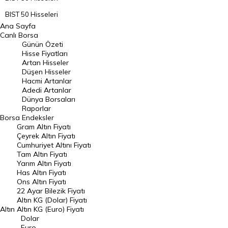
BIST 50 Hisseleri
Ana Sayfa
BIST 100 Hisseleri
Canlı Borsa
Günün Özeti
En Çok Artan Hisseler
Hisse Fiyatları
Artan Hisseler
En Çok Düşen Hisseler
Düşen Hisseler
Hacmi Artanlar
Hacmi Artanlar
Adedi Artanlar
Geçmiş Kapanışlar
Dünya Borsaları
Raporlar
Dünya Borsaları
Borsa
Endeksler
Gram Altın Fiyatı
Raporlar
Çeyrek Altın Fiyatı
Endeksler
Cumhuriyet Altını Fiyatı
Tam Altın Fiyatı
Yarım Altın Fiyatı
DÖVİZ
Has Altın Fiyatı
Ons Altın Fiyatı
Döviz Kuru
22 Ayar Bilezik Fiyatı
Dolar Kuru
Altın KG (Dolar) Fiyatı
Altın
Altın KG (Euro) Fiyatı
Euro Kuru
Dolar
Euro