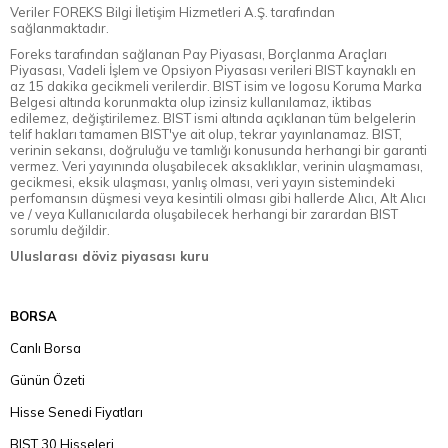
Veriler FOREKS Bilgi İletişim Hizmetleri A.Ş. tarafından
sağlanmaktadır.
Foreks tarafından sağlanan Pay Piyasası, Borçlanma Araçları
Piyasası, Vadeli İşlem ve Opsiyon Piyasası verileri BIST kaynaklı en
az 15 dakika gecikmeli verilerdir. BIST isim ve logosu Koruma Marka
Belgesi altında korunmakta olup izinsiz kullanılamaz, iktibas
edilemez, değiştirilemez. BIST ismi altında açıklanan tüm belgelerin
telif hakları tamamen BIST'ye ait olup, tekrar yayınlanamaz. BIST,
verinin sekansı, doğruluğu ve tamlığı konusunda herhangi bir garanti
vermez. Veri yayınında oluşabilecek aksaklıklar, verinin ulaşmaması,
gecikmesi, eksik ulaşması, yanlış olması, veri yayın sistemindeki
perfomansın düşmesi veya kesintili olması gibi hallerde Alıcı, Alt Alıcı
ve / veya Kullanıcılarda oluşabilecek herhangi bir zarardan BIST
sorumlu değildir.
Uluslarası döviz piyasası kuru
BORSA
Canlı Borsa
Günün Özeti
Hisse Senedi Fiyatları
BIST 30 Hisseleri