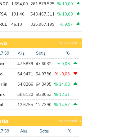
NDG
1.694,00
261.879.525
% 10,00
FSA
191,40
543.467.311
% 10,00
RCL
46,10
325.967.199
% 9,97
viz
daha fazla
17:59
Alış
Satış
%
lar
47,5839
47,6032
% 0,08
ro
54,9471
54,9786
% -0,06
rlin
64,0286
64,3495
% 14,08
ank
58,5120
58,8053
% 12,31
al
12,6755
12,7390
% 14,57
tia
daha fazla
17:59
Alış
Satış
%