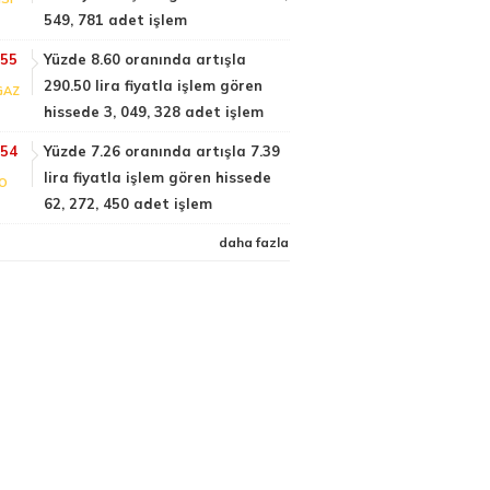
549, 781 adet işlem
:55
Yüzde 8.60 oranında artışla
290.50 lira fiyatla işlem gören
GAZ
hissede 3, 049, 328 adet işlem
:54
Yüzde 7.26 oranında artışla 7.39
lira fiyatla işlem gören hissede
FO
62, 272, 450 adet işlem
daha fazla