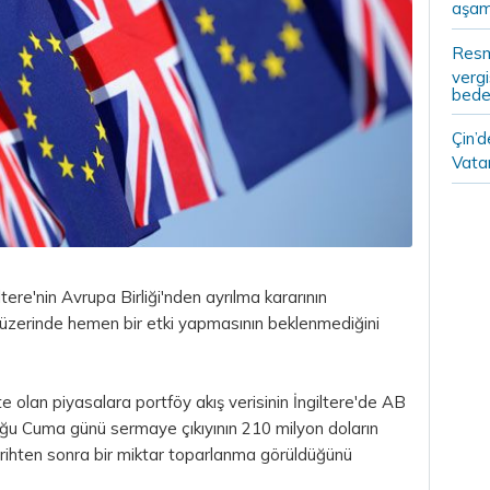
aşam
Resm
vergi
bedel
Çin’
Vatan
ltere'nin Avrupa Birliği'nden ayrılma kararının
ı üzerinde hemen bir etki yapmasının beklenmediğini
e olan piyasalara portföy akış verisinin İngiltere'de AB
uğu Cuma günü sermaye çıkıyının 210 milyon doların
tarihten sonra bir miktar toparlanma görüldüğünü