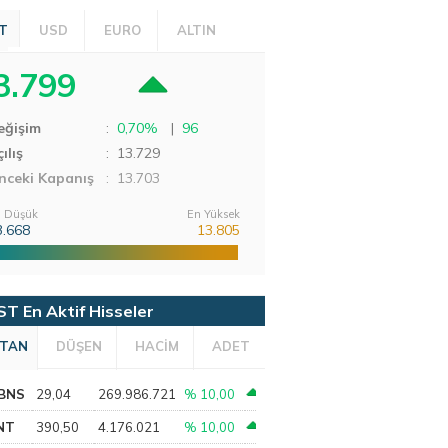
T
USD
EURO
ALTIN
3.799
eğişim
:
0,70%
|
96
ılış
:
13.729
nceki Kapanış
: 13.703
 Düşük
En Yüksek
3.668
13.805
ST En Aktif Hisseler
TAN
DÜŞEN
HACİM
ADET
BNS
29,04
269.986.721
% 10,00
NT
390,50
4.176.021
% 10,00