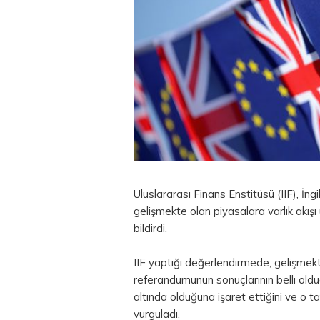
Uluslararası Finans Enstitüsü (IIF), İngi
gelişmekte olan piyasalara varlık akış
bildirdi.
IIF yaptığı değerlendirmede, gelişmekt
referandumunun sonuçlarının belli old
altında olduğuna işaret ettiğini ve o 
vurguladı.