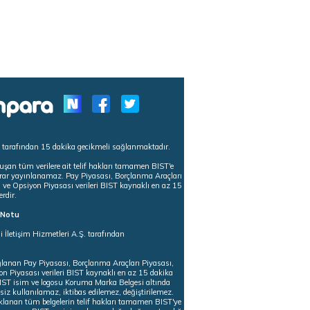
s tarafından 15 dakika gecikmeli sağlanmaktadır.
uşan tüm verilere ait telif hakları tamamen BIST'e
tekrar yayınlanamaz. Pay Piyasası, Borçlanma Araçları
m ve Opsiyon Piyasası verileri BIST kaynaklı en az 15
erdir.
ı Notu
i İletişim Hizmetleri A.Ş. tarafından
ğlanan Pay Piyasası, Borçlanma Araçları Piyasası,
on Piyasası verileri BIST kaynaklı en az 15 dakika
 BIST isim ve logosu Koruma Marka Belgesi altında
iz kullanılamaz, iktibas edilemez, değiştirilemez.
klanan tüm belgelerin telif hakları tamamen BIST'ye