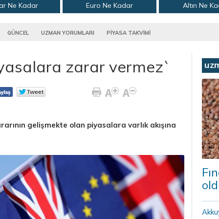
ar Ne Kadar
Euro Ne Kadar
Altın Ne K
GÜNCEL
UZMAN YORUMLARI
PİYASA TAKVİMİ
iyasalara zarar vermez`
uz
ararının gelişmekte olan piyasalara varlık akışına
Fın
old
Akku