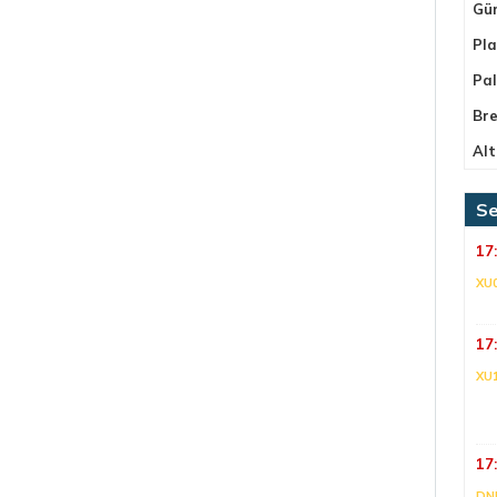
Gü
Pla
Pa
Bre
Alt
Se
17
XU
17
XU
17
DNI