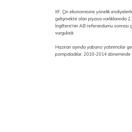
IIF, Çin ekonomisine yönelik endiyele
gelişmekte olan piyasa varlıklarında 2
İngiltere'nin AB referandumu sonrası g
vurguladı.
Haziran ayında yabancı yatırımcılar gel
pompaladılar. 2010-2014 döneminde Ha