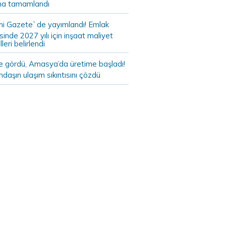
a tamamlandı
i Gazete`de yayımlandı! Emlak
sinde 2027 yılı için inşaat maliyet
leri belirlendi
de gördü, Amasya’da üretime başladı!
daşın ulaşım sıkıntısını çözdü