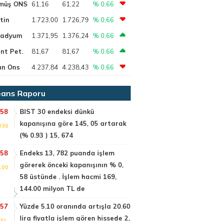
müş ONS
61,16
61,22
% 0,66
tin
1.723,00
1.726,79
% 0,66
ladyum
1.371,95
1.376,24
% 0,66
nt Pet.
81,67
81,67
% 0,66
ın Ons
4.237,84
4.238,43
% 0,66
ans Raporu
:58
BIST 30 endeksi dünkü
kapanışına göre 145, 05 artarak
030
(% 0.93 ) 15, 674
:58
Endeks 13, 782 puanda işlem
görerek önceki kapanışının % 0,
100
58 üstünde . İşlem hacmi 169,
144.00 milyon TL de
:57
Yüzde 5.10 oranında artışla 20.60
lira fiyatla işlem gören hissede 2,
SI