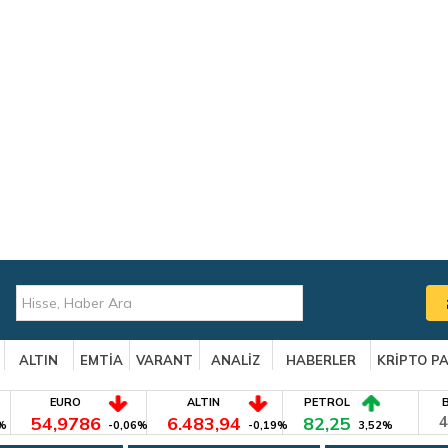
ALTIN
EMTİA
VARANT
ANALİZ
HABERLER
KRİPTO P
EURO
ALTIN
PETROL
54,9786
6.483,94
82,25
4
%
-0,06%
-0,19%
3,52%