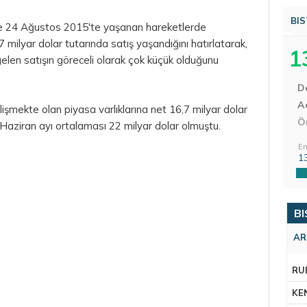
BIS
rle 24 Ağustos 2015'te yaşanan hareketlerde
,7 milyar
dolar
tutarında satış yaşandığını hatırlatarak,
1
elen satışın göreceli olarak çok küçük olduğunu
D
Aç
işmekte olan piyasa varlıklarına net 16,7 milyar dolar
Ö
ziran ayı ortalaması 22 milyar dolar olmuştu.
En
1
BI
AR
RU
KE