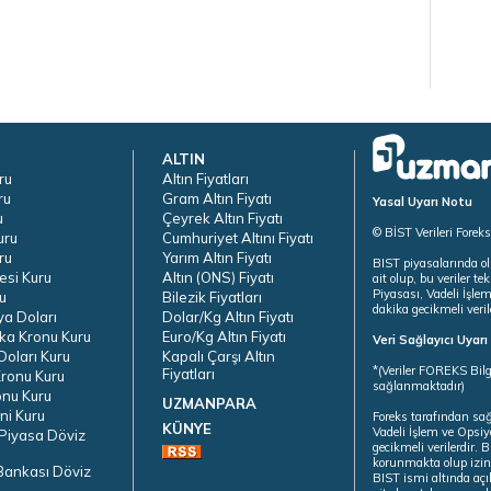
ALTIN
ru
Altın Fiyatları
ru
Gram Altın Fiyatı
Yasal Uyarı Notu
u
Çeyrek Altın Fiyatı
© BİST Verileri Forek
uru
Cumhuriyet Altını Fiyatı
ru
Yarım Altın Fiyatı
BIST piyasalarında ol
esi Kuru
Altın (ONS) Fiyatı
ait olup, bu veriler 
Piyasası, Vadeli İşle
u
Bilezik Fiyatları
dakika gecikmeli veril
ya Doları
Dolar/Kg Altın Fiyatı
ka Kronu Kuru
Euro/Kg Altın Fiyatı
Veri Sağlayıcı Uyar
oları Kuru
Kapalı Çarşı Altın
*(Veriler FOREKS Bilg
Fiyatları
ronu Kuru
sağlanmaktadır)
onu Kuru
UZMANPARA
ni Kuru
Foreks tarafından sa
KÜNYE
Vadeli İşlem ve Opsiy
Piyasa Döviz
gecikmeli verilerdir.
korunmakta olup izins
Bankası Döviz
BIST ismi altında açı