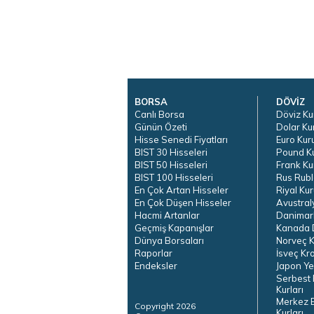
BORSA
DÖVİZ
Canlı Borsa
Döviz Ku
Günün Özeti
Dolar Ku
Hisse Senedi Fiyatları
Euro Kur
BIST 30 Hisseleri
Pound K
BIST 50 Hisseleri
Frank Ku
BIST 100 Hisseleri
Rus Rubl
En Çok Artan Hisseler
Riyal Kur
En Çok Düşen Hisseler
Avustral
Hacmi Artanlar
Danimar
Geçmiş Kapanışlar
Kanada D
Dünya Borsaları
Norveç K
Raporlar
İsveç Kr
Endeksler
Japon Ye
Serbest 
Kurları
Merkez 
Copyright 2026
Kurları