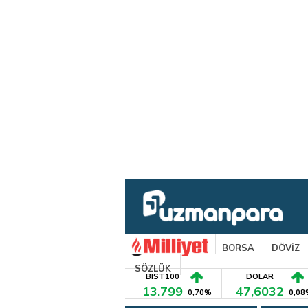
BORSA
DÖVİZ
SÖZLÜK
BIST100
DOLAR
13.799
47,6032
0,70%
0,08