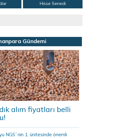
adar
Hisse Senedi
manpara Gündemi
dık alım fiyatları belli
u!
yu NGS`nin 1. ünitesinde önemli