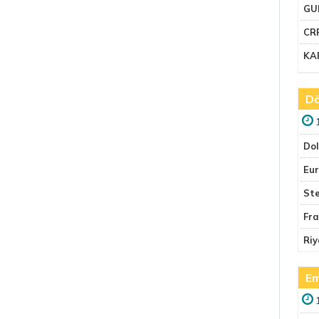
GU
CR
KA
Dö
Do
Eu
Ste
Fr
Riy
Em