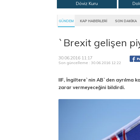
Döviz Kuru
Dol
GÜNDEM
KAP HABERLERİ
SON DAKİKA
`Brexit gelişen p
30.06.2016 11:17
Son güncelleme : 30.06.2016 12:22
IIF, İngiltere`nin AB`den ayrılma k
zarar vermeyeceğini bildirdi.