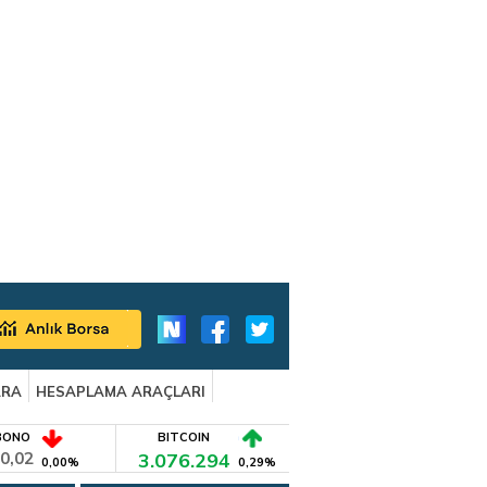
ARA
HESAPLAMA ARAÇLARI
BONO
BITCOIN
0,02
3.076.294
0,00%
0,29%