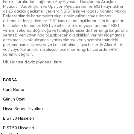
Foreks tarafından sağlanan Pay Piyasası, Borçlanma Araçları
Piyasası, Vadeli İşlem ve Opsiyon Piyasası verileri BIST kaynaklı en
az 15 dakika gecikmeli verilerdir. BIST isim ve logosu Koruma Marka
Belgesi altında korunmakta olup izinsiz kullanılamaz, iktibas
edilemez, değiştirilemez. BIST ismi altında açıklanan tüm belgelerin
telif hakları tamamen BIST'ye ait olup, tekrar yayınlanamaz. BIST,
verinin sekansı, doğruluğu ve tamlığı konusunda herhangi bir garanti
vermez. Veri yayınında oluşabilecek aksaklıklar, verinin ulaşmaması,
gecikmesi, eksik ulaşması, yanlış olması, veri yayın sistemindeki
perfomansın düşmesi veya kesintili olması gibi hallerde Alıcı, Alt Alıcı
ve / veya Kullanıcılarda oluşabilecek herhangi bir zarardan BIST
sorumlu değildir.
Uluslarası döviz piyasası kuru
BORSA
Canlı Borsa
Günün Özeti
Hisse Senedi Fiyatları
BIST 30 Hisseleri
BIST 50 Hisseleri