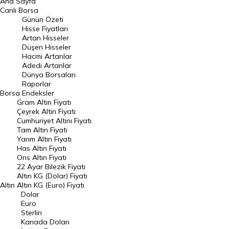
Ana Sayfa
BIST 100 Hisseleri
Canlı Borsa
Günün Özeti
En Çok Artan Hisseler
Hisse Fiyatları
Artan Hisseler
En Çok Düşen Hisseler
Düşen Hisseler
Hacmi Artanlar
Hacmi Artanlar
Adedi Artanlar
Geçmiş Kapanışlar
Dünya Borsaları
Raporlar
Dünya Borsaları
Borsa
Endeksler
Gram Altın Fiyatı
Raporlar
Çeyrek Altın Fiyatı
Endeksler
Cumhuriyet Altını Fiyatı
Tam Altın Fiyatı
Yarım Altın Fiyatı
DÖVİZ
Has Altın Fiyatı
Ons Altın Fiyatı
Döviz Kuru
22 Ayar Bilezik Fiyatı
Dolar Kuru
Altın KG (Dolar) Fiyatı
Altın
Altın KG (Euro) Fiyatı
Euro Kuru
Dolar
Euro
Pound Kuru
Sterlin
Kanada Doları
Frank Kuru