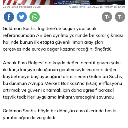
23.06.2016 Perşembe 08:25
Güncelleme : 23.06.2016 Perşembe 10:56
Goldman Sachs, İngiltere'de bugün yapılacak
referandumdan AB'den ayrılma yönünde bir karar çıkması
halinde bunun ilk etapta güvenli liman arayışları
çerçevesinde euroya değer kazandıracağını öngördü.
Ancak
Euro
Bölgesi'nin kayda değer, negatif güven şoku
ile karşı karşıya olduğunun görülmesiyle euronun değer
kaybetmeye başlayacağını tahmin eden Goldman Sachs,
bu durumun Avrupa Merkez Bankası'na (ECB) enflasyonu
artırmak ve güveni onarmak için daha agresif parasal
teşvik tedbirleri uygulama imkanı vereceğini savundu.
Goldman Sachs, böyle bir dönüşün euro üzerinde baskı
yaratacağını da vurguladı.