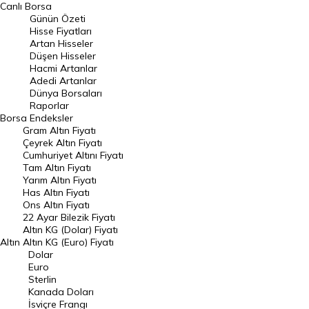
BIST 100 Hisseleri
Canlı Borsa
Günün Özeti
En Çok Artan Hisseler
Hisse Fiyatları
Artan Hisseler
En Çok Düşen Hisseler
Düşen Hisseler
Hacmi Artanlar
Hacmi Artanlar
Adedi Artanlar
Geçmiş Kapanışlar
Dünya Borsaları
Raporlar
Dünya Borsaları
Borsa
Endeksler
Gram Altın Fiyatı
Raporlar
Çeyrek Altın Fiyatı
Endeksler
Cumhuriyet Altını Fiyatı
Tam Altın Fiyatı
Yarım Altın Fiyatı
DÖVİZ
Has Altın Fiyatı
Ons Altın Fiyatı
Döviz Kuru
22 Ayar Bilezik Fiyatı
Dolar Kuru
Altın KG (Dolar) Fiyatı
Altın
Altın KG (Euro) Fiyatı
Euro Kuru
Dolar
Euro
Pound Kuru
Sterlin
Kanada Doları
Frank Kuru
İsviçre Frangı