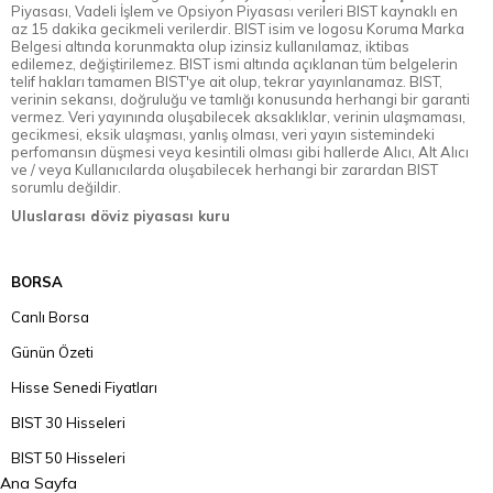
Piyasası, Vadeli İşlem ve Opsiyon Piyasası verileri BIST kaynaklı en
az 15 dakika gecikmeli verilerdir. BIST isim ve logosu Koruma Marka
Belgesi altında korunmakta olup izinsiz kullanılamaz, iktibas
edilemez, değiştirilemez. BIST ismi altında açıklanan tüm belgelerin
telif hakları tamamen BIST'ye ait olup, tekrar yayınlanamaz. BIST,
verinin sekansı, doğruluğu ve tamlığı konusunda herhangi bir garanti
vermez. Veri yayınında oluşabilecek aksaklıklar, verinin ulaşmaması,
gecikmesi, eksik ulaşması, yanlış olması, veri yayın sistemindeki
perfomansın düşmesi veya kesintili olması gibi hallerde Alıcı, Alt Alıcı
ve / veya Kullanıcılarda oluşabilecek herhangi bir zarardan BIST
sorumlu değildir.
Uluslarası döviz piyasası kuru
BORSA
Canlı Borsa
Günün Özeti
Hisse Senedi Fiyatları
BIST 30 Hisseleri
BIST 50 Hisseleri
Ana Sayfa