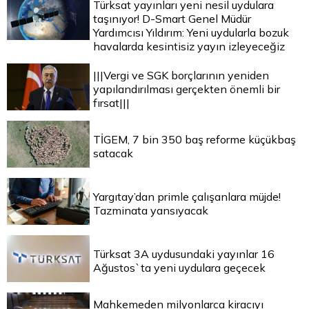
Türksat yayınları yeni nesil uydulara
taşınıyor! D-Smart Genel Müdür
Yardımcısı Yıldırım: Yeni uydularla bozuk
havalarda kesintisiz yayın izleyeceğiz
|||Vergi ve SGK borçlarının yeniden
yapılandırılması gerçekten önemli bir
fırsat|||
TİGEM, 7 bin 350 baş reforme küçükbaş
satacak
Yargıtay’dan primle çalışanlara müjde!
Tazminata yansıyacak
Türksat 3A uydusundaki yayınlar 16
Ağustos`ta yeni uydulara geçecek
Mahkemeden milyonlarca kiracıyı