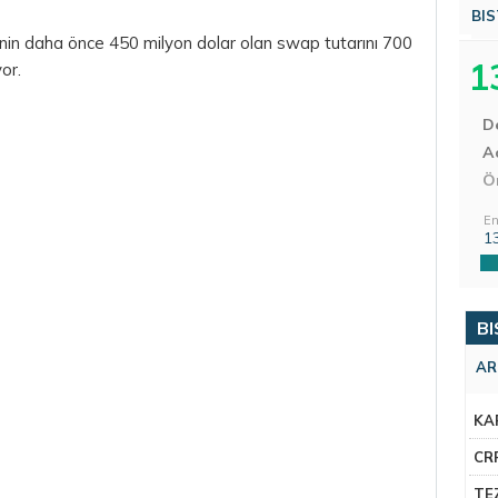
BIS
'nin daha önce 450 milyon
dolar
olan swap tutarını 700
1
or.
D
Aç
Ö
En
1
BI
AR
KA
CR
TE