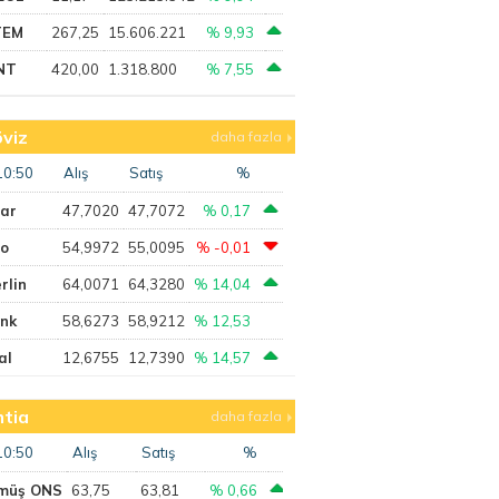
TEM
267,25
15.606.221
% 9,93
NT
420,00
1.318.800
% 7,55
viz
daha fazla
10:50
Alış
Satış
%
lar
47,7020
47,7072
% 0,17
ro
54,9972
55,0095
% -0,01
rlin
64,0071
64,3280
% 14,04
ank
58,6273
58,9212
% 12,53
al
12,6755
12,7390
% 14,57
tia
daha fazla
10:50
Alış
Satış
%
müş ONS
63,75
63,81
% 0,66