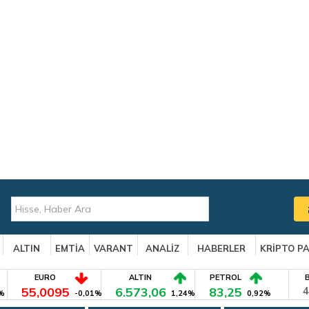
ALTIN
EMTİA
VARANT
ANALİZ
HABERLER
KRİPTO P
EURO
ALTIN
PETROL
55,0095
6.573,06
83,25
4
%
-0,01%
1,24%
0,92%