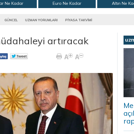
ar Ne Kadar
Euro Ne Kadar
Altın Ne K
GÜNCEL
UZMAN YORUMLARI
PİYASA TAKVİMİ
müdahaleyi artıracak
uz
Me
açı
rap