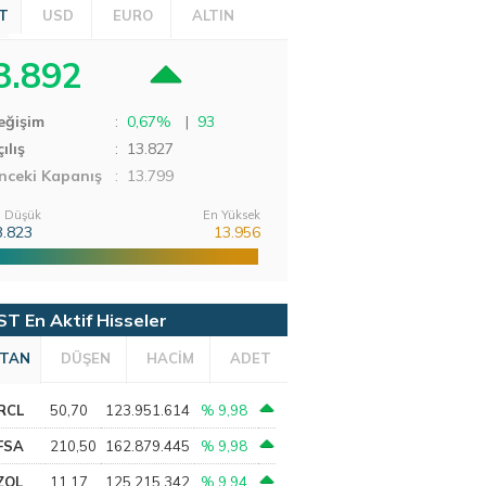
T
USD
EURO
ALTIN
3.892
eğişim
:
0,67%
|
93
ılış
:
13.827
nceki Kapanış
: 13.799
 Düşük
En Yüksek
3.823
13.956
ST En Aktif Hisseler
TAN
DÜŞEN
HACİM
ADET
RCL
50,70
123.951.614
% 9,98
FSA
210,50
162.879.445
% 9,98
ZOL
11,17
125.215.342
% 9,94