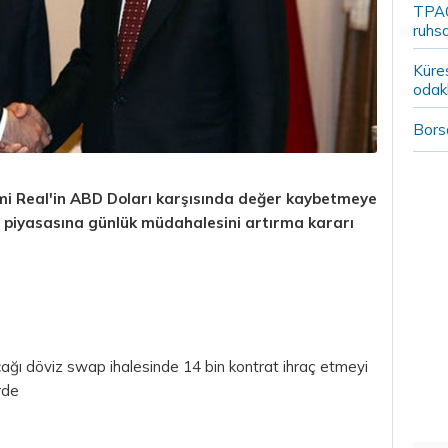
TPAO
ruhsa
Küre
odak
Borsa
mi Real'in
ABD Doları
karşısında değer kaybetmeye
piyasasına günlük müdahalesini artırma kararı
ğı döviz swap ihalesinde 14 bin kontrat ihraç etmeyi
rde