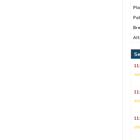
Pla
Pa
Bre
Alt
Se
11
YA
11
XU
11
IZF