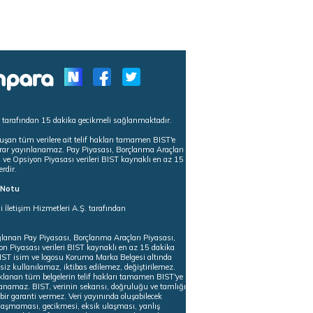
s tarafından 15 dakika gecikmeli sağlanmaktadır.
uşan tüm verilere ait telif hakları tamamen BIST'e
tekrar yayınlanamaz. Pay Piyasası, Borçlanma Araçları
m ve Opsiyon Piyasası verileri BIST kaynaklı en az 15
erdir.
ı Notu
i İletişim Hizmetleri A.Ş. tarafından
ğlanan Pay Piyasası, Borçlanma Araçları Piyasası,
on Piyasası verileri BIST kaynaklı en az 15 dakika
 BIST isim ve logosu Koruma Marka Belgesi altında
iz kullanılamaz, iktibas edilemez, değiştirilemez.
klanan tüm belgelerin telif hakları tamamen BIST'ye
nlanamaz. BIST, verinin sekansı, doğruluğu ve tamlığı
ir garanti vermez. Veri yayınında oluşabilecek
ulaşmaması, gecikmesi, eksik ulaşması, yanlış