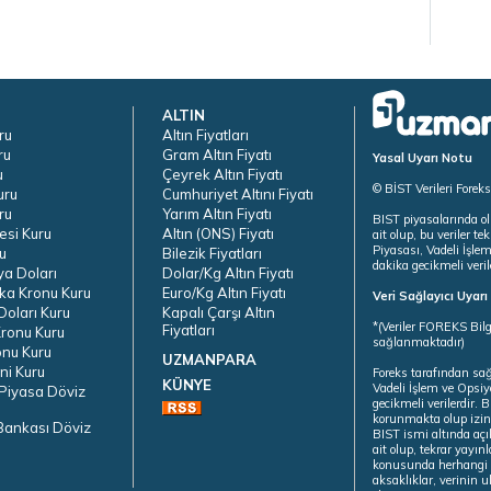
ALTIN
ru
Altın Fiyatları
ru
Gram Altın Fiyatı
Yasal Uyarı Notu
u
Çeyrek Altın Fiyatı
© BİST Verileri Forek
uru
Cumhuriyet Altını Fiyatı
ru
Yarım Altın Fiyatı
BIST piyasalarında ol
esi Kuru
Altın (ONS) Fiyatı
ait olup, bu veriler 
Piyasası, Vadeli İşle
u
Bilezik Fiyatları
dakika gecikmeli veril
ya Doları
Dolar/Kg Altın Fiyatı
ka Kronu Kuru
Euro/Kg Altın Fiyatı
Veri Sağlayıcı Uyar
oları Kuru
Kapalı Çarşı Altın
*(Veriler FOREKS Bilg
Fiyatları
ronu Kuru
sağlanmaktadır)
onu Kuru
UZMANPARA
ni Kuru
Foreks tarafından sa
KÜNYE
Vadeli İşlem ve Opsiy
Piyasa Döviz
gecikmeli verilerdir.
korunmakta olup izins
Bankası Döviz
BIST ismi altında açı
ait olup, tekrar yayı
konusunda herhangi b
aksaklıklar, verinin 