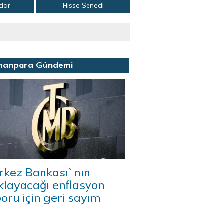
adar
Hisse Senedi
manpara Gündemi
rkez Bankası`nın
klayacağı enflasyon
oru için geri sayım