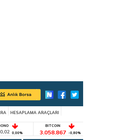
ARA
HESAPLAMA ARAÇLARI
BONO
BITCOIN
0,02
3.058.867
0,00%
-0,80%