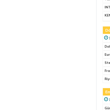
IN
KE
Dö
Do
Eu
Ste
Fr
Riy
Em
Gü