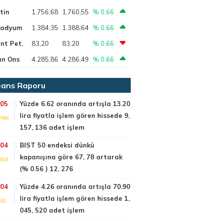
tin
1.756,68
1.760,55
% 0,66
ladyum
1.384,35
1.388,64
% 0,66
nt Pet.
83,20
83,20
% 0,66
ın Ons
4.285,86
4.286,49
% 0,66
ans Raporu
:05
Yüzde 6.62 oranında artışla 13.20
lira fiyatla işlem gören hissede 9,
PRK
157, 136 adet işlem
:04
BIST 50 endeksi dünkü
kapanışına göre 67, 78 artarak
050
(% 0.56 ) 12, 276
:04
Yüzde 4.26 oranında artışla 70.90
lira fiyatla işlem gören hissede 1,
AS
045, 520 adet işlem