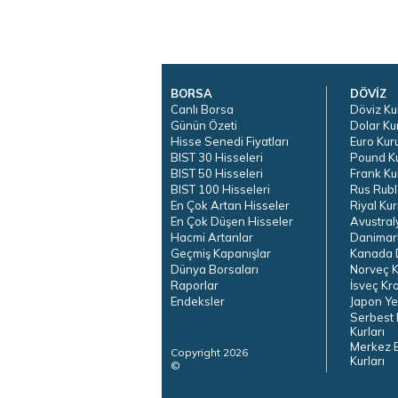
BORSA
DÖVİZ
Canlı Borsa
Döviz Ku
Günün Özeti
Dolar Ku
Hisse Senedi Fiyatları
Euro Kur
BIST 30 Hisseleri
Pound K
BIST 50 Hisseleri
Frank Ku
BIST 100 Hisseleri
Rus Rubl
En Çok Artan Hisseler
Riyal Kur
En Çok Düşen Hisseler
Avustral
Hacmi Artanlar
Danimar
Geçmiş Kapanışlar
Kanada D
Dünya Borsaları
Norveç K
Raporlar
İsveç Kr
Endeksler
Japon Ye
Serbest 
Kurları
Merkez 
Copyright 2026
Kurları
©