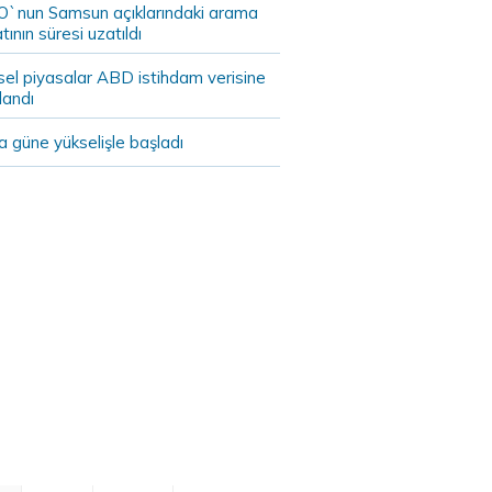
`nun Samsun açıklarındaki arama
tının süresi uzatıldı
sel piyasalar ABD istihdam verisine
landı
 güne yükselişle başladı