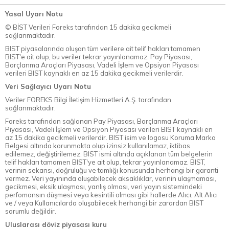
Yasal Uyarı Notu
© BİST Verileri Foreks tarafından 15 dakika gecikmeli
sağlanmaktadır.
BIST piyasalarında oluşan tüm verilere ait telif hakları tamamen
BIST'e ait olup, bu veriler tekrar yayınlanamaz. Pay Piyasası,
Borçlanma Araçları Piyasası, Vadeli İşlem ve Opsiyon Piyasası
verileri BIST kaynaklı en az 15 dakika gecikmeli verilerdir.
Veri Sağlayıcı Uyarı Notu
Veriler FOREKS Bilgi İletişim Hizmetleri A.Ş. tarafından
sağlanmaktadır.
Foreks tarafından sağlanan Pay Piyasası, Borçlanma Araçları
Piyasası, Vadeli İşlem ve Opsiyon Piyasası verileri BIST kaynaklı en
az 15 dakika gecikmeli verilerdir. BIST isim ve logosu Koruma Marka
Belgesi altında korunmakta olup izinsiz kullanılamaz, iktibas
edilemez, değiştirilemez. BIST ismi altında açıklanan tüm belgelerin
telif hakları tamamen BIST'ye ait olup, tekrar yayınlanamaz. BIST,
verinin sekansı, doğruluğu ve tamlığı konusunda herhangi bir garanti
vermez. Veri yayınında oluşabilecek aksaklıklar, verinin ulaşmaması,
gecikmesi, eksik ulaşması, yanlış olması, veri yayın sistemindeki
perfomansın düşmesi veya kesintili olması gibi hallerde Alıcı, Alt Alıcı
ve / veya Kullanıcılarda oluşabilecek herhangi bir zarardan BIST
sorumlu değildir.
Uluslarası döviz piyasası kuru