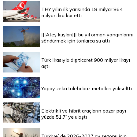
THY yılın ilk yarısında 18 milyar 864
milyon lira kar etti
|||Ateş kuşları||| bu yıl orman yangınlarını
söndürmek için tonlarca su attı
Türk lirasıyla dış ticaret 900 milyar lirayı
aştı
Yapay zeka talebi baz metalleri yükseltti
Elektrikli ve hibrit araçların pazar payı
yüzde 51,7`ye ulaştı
Türkiye`de 2026-2027 av sezonu için