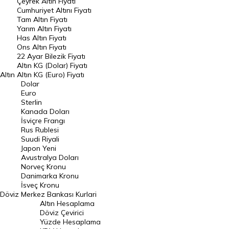
Çeyrek Altın Fiyatı
Endeksler
Cumhuriyet Altını Fiyatı
Tam Altın Fiyatı
Yarım Altın Fiyatı
DÖVİZ
Has Altın Fiyatı
Ons Altın Fiyatı
Döviz Kuru
22 Ayar Bilezik Fiyatı
Dolar Kuru
Altın KG (Dolar) Fiyatı
Altın
Altın KG (Euro) Fiyatı
Euro Kuru
Dolar
Euro
Pound Kuru
Sterlin
Kanada Doları
Frank Kuru
İsviçre Frangı
Riyal Kuru
Rus Rublesi
Suudi Riyali
Avustralya Doları
Japon Yeni
Avustralya Doları
Danimarka Kronu Kuru
Norveç Kronu
Danimarka Kronu
Kanada Doları Kuru
İsveç Kronu
Döviz
Merkez Bankası Kurlari
Norveç Kronu Kuru
Altın Hesaplama
İsveç Kronu Kuru
Döviz Çevirici
Yüzde Hesaplama
Japon Yeni Kuru