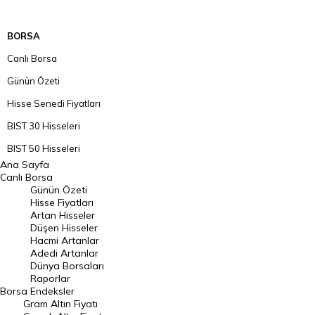
BORSA
Canlı Borsa
Günün Özeti
Hisse Senedi Fiyatları
BIST 30 Hisseleri
BIST 50 Hisseleri
Ana Sayfa
BIST 100 Hisseleri
Canlı Borsa
Günün Özeti
En Çok Artan Hisseler
Hisse Fiyatları
Artan Hisseler
En Çok Düşen Hisseler
Düşen Hisseler
Hacmi Artanlar
Hacmi Artanlar
Adedi Artanlar
Geçmiş Kapanışlar
Dünya Borsaları
Raporlar
Dünya Borsaları
Borsa
Endeksler
Gram Altın Fiyatı
Raporlar