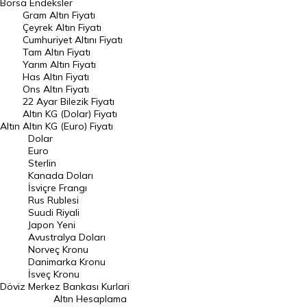
Borsa
Endeksler
Gram Altın Fiyatı
Raporlar
Çeyrek Altın Fiyatı
Endeksler
Cumhuriyet Altını Fiyatı
Tam Altın Fiyatı
Yarım Altın Fiyatı
DÖVİZ
Has Altın Fiyatı
Ons Altın Fiyatı
Döviz Kuru
22 Ayar Bilezik Fiyatı
Dolar Kuru
Altın KG (Dolar) Fiyatı
Altın
Altın KG (Euro) Fiyatı
Euro Kuru
Dolar
Euro
Pound Kuru
Sterlin
Kanada Doları
Frank Kuru
İsviçre Frangı
Riyal Kuru
Rus Rublesi
Suudi Riyali
Avustralya Doları
Japon Yeni
Avustralya Doları
Danimarka Kronu Kuru
Norveç Kronu
Danimarka Kronu
Kanada Doları Kuru
İsveç Kronu
Döviz
Merkez Bankası Kurlari
Norveç Kronu Kuru
Altın Hesaplama