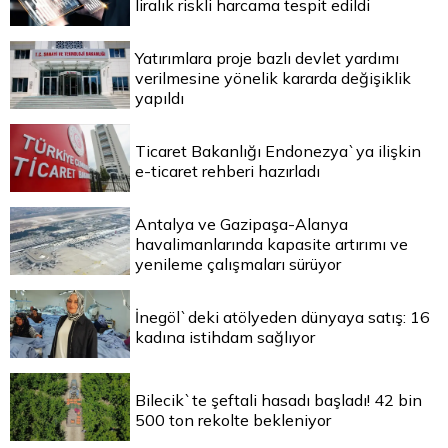
liralık riskli harcama tespit edildi
Yatırımlara proje bazlı devlet yardımı
verilmesine yönelik kararda değişiklik
yapıldı
Ticaret Bakanlığı Endonezya`ya ilişkin
e-ticaret rehberi hazırladı
Antalya ve Gazipaşa-Alanya
havalimanlarında kapasite artırımı ve
yenileme çalışmaları sürüyor
İnegöl`deki atölyeden dünyaya satış: 16
kadına istihdam sağlıyor
Bilecik`te şeftali hasadı başladı! 42 bin
500 ton rekolte bekleniyor