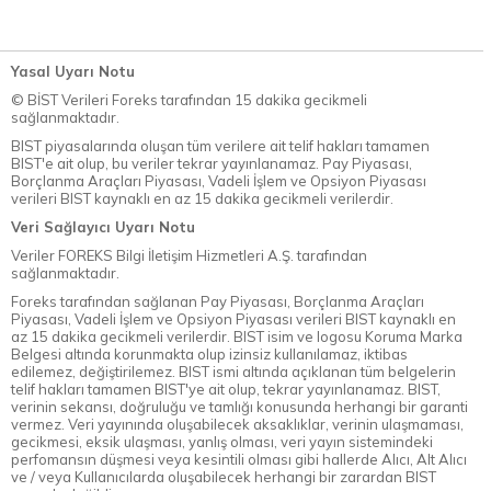
Yasal Uyarı Notu
© BİST Verileri Foreks tarafından 15 dakika gecikmeli
sağlanmaktadır.
BIST piyasalarında oluşan tüm verilere ait telif hakları tamamen
BIST'e ait olup, bu veriler tekrar yayınlanamaz. Pay Piyasası,
Borçlanma Araçları Piyasası, Vadeli İşlem ve Opsiyon Piyasası
verileri BIST kaynaklı en az 15 dakika gecikmeli verilerdir.
Veri Sağlayıcı Uyarı Notu
Veriler FOREKS Bilgi İletişim Hizmetleri A.Ş. tarafından
sağlanmaktadır.
Foreks tarafından sağlanan Pay Piyasası, Borçlanma Araçları
Piyasası, Vadeli İşlem ve Opsiyon Piyasası verileri BIST kaynaklı en
az 15 dakika gecikmeli verilerdir. BIST isim ve logosu Koruma Marka
Belgesi altında korunmakta olup izinsiz kullanılamaz, iktibas
edilemez, değiştirilemez. BIST ismi altında açıklanan tüm belgelerin
telif hakları tamamen BIST'ye ait olup, tekrar yayınlanamaz. BIST,
verinin sekansı, doğruluğu ve tamlığı konusunda herhangi bir garanti
vermez. Veri yayınında oluşabilecek aksaklıklar, verinin ulaşmaması,
gecikmesi, eksik ulaşması, yanlış olması, veri yayın sistemindeki
perfomansın düşmesi veya kesintili olması gibi hallerde Alıcı, Alt Alıcı
ve / veya Kullanıcılarda oluşabilecek herhangi bir zarardan BIST