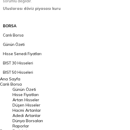
sorumlu değildir.
Uluslarası döviz piyasası kuru
BORSA
Canlı Borsa
Günün Özeti
Hisse Senedi Fiyatları
BIST 30 Hisseleri
BIST 50 Hisseleri
Ana Sayfa
BIST 100 Hisseleri
Canlı Borsa
Günün Özeti
En Çok Artan Hisseler
Hisse Fiyatları
Artan Hisseler
En Çok Düşen Hisseler
Düşen Hisseler
Hacmi Artanlar
Hacmi Artanlar
Adedi Artanlar
Geçmiş Kapanışlar
Dünya Borsaları
Raporlar
Dünya Borsaları