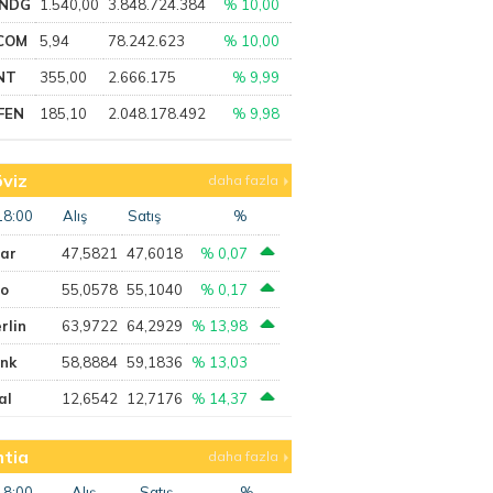
NDG
1.540,00
3.848.724.384
% 10,00
COM
5,94
78.242.623
% 10,00
NT
355,00
2.666.175
% 9,99
FEN
185,10
2.048.178.492
% 9,98
viz
daha fazla
18:00
Alış
Satış
%
lar
47,5821
47,6018
% 0,07
ro
55,0578
55,1040
% 0,17
rlin
63,9722
64,2929
% 13,98
ank
58,8884
59,1836
% 13,03
al
12,6542
12,7176
% 14,37
tia
daha fazla
18:00
Alış
Satış
%