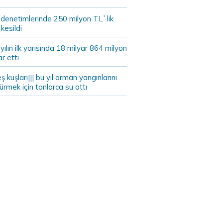
 denetimlerinde 250 milyon TL`lik
kesildi
ılın ilk yarısında 18 milyar 864 milyon
ar etti
eş kuşları||| bu yıl orman yangınlarını
rmek için tonlarca su attı