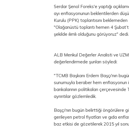
Serdar Şenol Foreks'e yaptığı açıkla
ayı enflasyonunun beklentilerden düşü
Kurulu (PPK) toplantısını beklemeden d
"Olağanüstü toplantı hemen 4 Şubat’ta
şekilde ılımlı olduğunu görüyoruz" dedi.
ALB Menkul Değerler Analisti ve UZM
değerlendirmede şunları söyledi:
"TCMB Başkanı Erdem Başçı'nın bugün 
sunumuyla beraber hem enflasyonun i
bankalarının politikaları çerçevesinde 
ayrıntılar gözlemledik.
Başçı'nın bugün belirttiği öngörülere g
gerileyen
petrol fiyatları
ve gıda enfla
baz etkisi de gözetilerek 2015 yıl sonu