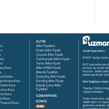
ALTIN
ru
Altın Fiyatları
ru
Gram Altın Fiyatı
Yasal Uyarı Notu
u
Çeyrek Altın Fiyatı
© BİST Verileri Forek
uru
Cumhuriyet Altını Fiyatı
ru
Yarım Altın Fiyatı
BIST piyasalarında ol
esi Kuru
Altın (ONS) Fiyatı
ait olup, bu veriler 
Piyasası, Vadeli İşle
u
Bilezik Fiyatları
dakika gecikmeli veril
ya Doları
Dolar/Kg Altın Fiyatı
ka Kronu Kuru
Euro/Kg Altın Fiyatı
Veri Sağlayıcı Uyar
oları Kuru
Kapalı Çarşı Altın
*(Veriler FOREKS Bilg
Fiyatları
ronu Kuru
sağlanmaktadır)
onu Kuru
UZMANPARA
ni Kuru
Foreks tarafından sa
KÜNYE
Vadeli İşlem ve Opsiy
Piyasa Döviz
gecikmeli verilerdir.
korunmakta olup izins