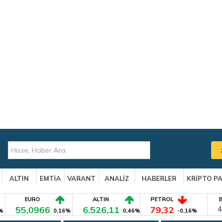
ALTIN
EMTİA
VARANT
ANALİZ
HABERLER
KRİPTO P
EURO
ALTIN
PETROL
55,0966
6.526,11
79,32
4
%
0,16%
0,46%
-0,16%