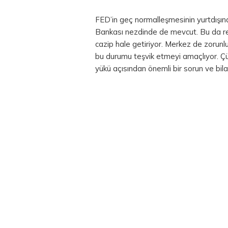
FED’in geç normalleşmesinin yurtdışınd
Bankası nezdinde de mevcut. Bu da re
cazip hale getiriyor. Merkez de zorun
bu durumu teşvik etmeyi amaçlıyor. Çü
yükü açısından önemli bir sorun ve bi