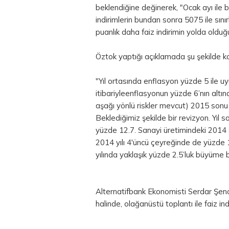
beklendiğine değinerek, "Ocak ayı ile b
indirimlerin bundan sonra 50­75 ile sın
puanlık daha faiz indirimin yolda oldu
Öztok yaptığı açıklamada şu şekilde k
"Yıl ortasında enflasyon yüzde 5 ile 
itibariyleenflasyonun yüzde 6’nın altın
aşağı yönlü riskler mevcut) 2015 sonu
Beklediğimiz şekilde bir revizyon. Yıl
yüzde 12.7. Sanayi üretimindeki 2014 s
2014 yılı 4'üncü çeyreğinde de yüzde 
yılında yaklaşık yüzde 2.5’luk büyüme b
Alternatifbank Ekonomisti Serdar Şeno
halinde, olağanüstü toplantı ile faiz i