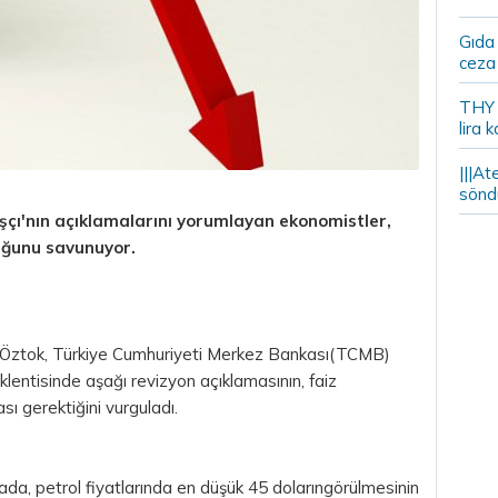
Gıda
ceza 
THY y
lira k
|||At
söndü
ı'nın açıklamalarını yorumlayan ekonomistler,
duğunu savunuyor.
 Öztok, Türkiye Cumhuriyeti Merkez Bankası(TCMB)
lentisinde aşağı revizyon açıklamasının, faiz
sı gerektiğini vurguladı.
da, petrol fiyatlarında en düşük 45 dolarıngörülmesinin