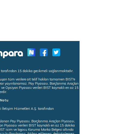
s tarafından 15 dakika gecikmeli sağlanmaktadır.
uşan tüm verilere ait telif hakları tamamen BIST'e
tekrar yayınlanamaz. Pay Piyasası, Borçlanma Araçları
m ve Opsiyon Piyasası verileri BIST kaynaklı en az 15
erdir.
ı Notu
i İletişim Hizmetleri A.Ş. tarafından
ğlanan Pay Piyasası, Borçlanma Araçları Piyasası,
on Piyasası verileri BIST kaynaklı en az 15 dakika
 BIST isim ve logosu Koruma Marka Belgesi altında
iz kullanılamaz, iktibas edilemez, değiştirilemez.