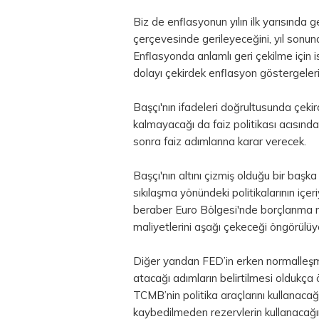
Biz de enflasyonun yılın ilk yarısında g
çerçevesinde gerileyeceğini, yıl sonu
Enflasyonda anlamlı geri çekilme için i
dolayı çekirdek enflasyon göstergeleri
Başçı'nın ifadeleri doğrultusunda çeki
kalmayacağı da faiz politikası acısın
sonra faiz adımlarına karar verecek.
Başçı'nın altını çizmiş olduğu bir baş
sıkılaşma yönündeki politikalarının içeri
beraber
Euro
Bölgesi'nde borçlanma ma
maliyetlerini aşağı çekeceği öngörülüy
Diğer yandan FED’in erken normalleş
atacağı adımların belirtilmesi oldukça
TCMB’nin politika araçlarını kullanacağ
kaybedilmeden rezervlerin kullanacağı