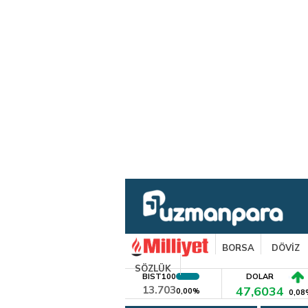
BORSA
DÖVİZ
SÖZLÜK
BIST100
DOLAR
13.703
47,6034
0,00%
0,08