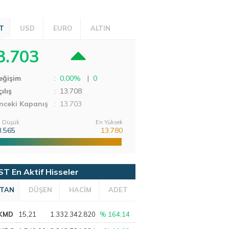
T
USD
EURO
ALTIN
3.703
eğişim
:
0,00%
|
0
ılış
:
13.708
nceki Kapanış
: 13.703
 Düşük
En Yüksek
3.565
13.780
ST En Aktif Hisseler
TAN
DÜŞEN
HACİM
ADET
KMD
15,21
1.332.342.820
% 164,14