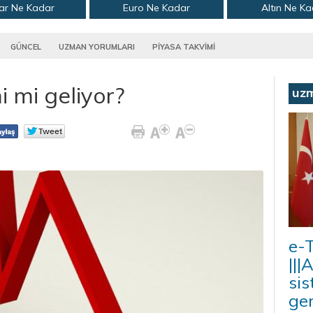
ar Ne Kadar
Euro Ne Kadar
Altın Ne K
GÜNCEL
UZMAN YORUMLARI
PİYASA TAKVİMİ
i mi geliyor?
uz
e-T
|||
sis
ger