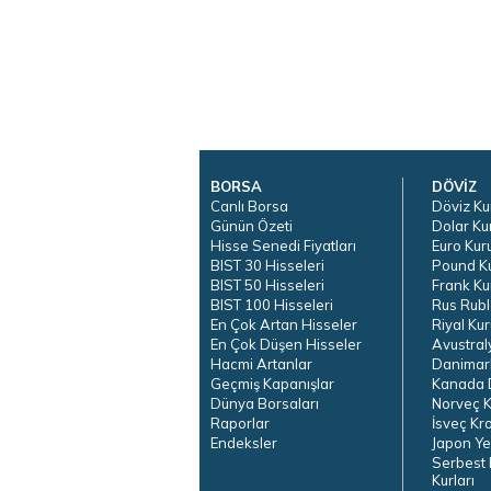
BORSA
DÖVİZ
Canlı Borsa
Döviz Ku
Günün Özeti
Dolar Ku
Hisse Senedi Fiyatları
Euro Kur
BIST 30 Hisseleri
Pound K
BIST 50 Hisseleri
Frank Ku
BIST 100 Hisseleri
Rus Rubl
En Çok Artan Hisseler
Riyal Kur
En Çok Düşen Hisseler
Avustral
Hacmi Artanlar
Danimar
Geçmiş Kapanışlar
Kanada D
Dünya Borsaları
Norveç K
Raporlar
İsveç Kr
Endeksler
Japon Ye
Serbest 
Kurları