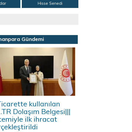
adar
Hisse Senedi
manpara Gündemi
icarette kullanılan
A.TR Dolaşım Belgesi|||
temiyle ilk ihracat
çekleştirildi