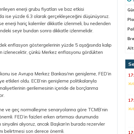
erileyen enerji grubu fiyatları ve baz etkisi
Gü
nda ise yüzde 6.3 olarak gerçekleşeceğini düşünüyoruz.
Pla
se enerji hariç kalemler dikkatle izlenmeli, bu nedenden
Pa
ndeki seyir bundan sonra dikkatle izlenmelidir.
Bre
rdek enflasyon göstergelerinin yüzde 5 aşağısında kalıp
Alt
dan izlenecektir, çünkü Merkez enflasyonu gördükten
Se
ka konu ise Avrupa Merkez Bankası'nın genişleme, FED’in
17
ye etkileri oldu. ECB’nin genişleme politikalarıyla
XU
liyetlerinin gerilemesinin içeride de borçlanma
or.
17
me ve geç normalleşme senaryolarına göre TCMB’nin
XU
 önemli. FED’in faizleri erken artırması durumunda
ı sinyalini alıyoruz, ancak Başkan'ın burada rezervler
nı belirtmesi son derece önemli.
17