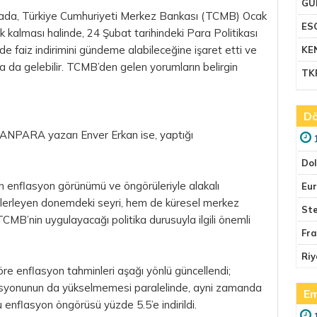
GU
mada, Türkiye Cumhuriyeti Merkez Bankası (TCMB) Ocak
ES
k kalması halinde, 24 Şubat tarihindeki
Para
Politikası
e faiz indirimini gündeme alabileceğine işaret etti ve
KE
 da gelebilir. TCMB’den gelen yorumların belirgin
TK
Dö
ANPARA yazarı Enver Erkan ise, yaptığı
Do
enflasyon görünümü ve öngörüleriyle alakalı
Eu
lerleyen donemdeki seyri, hem de küresel merkez
Ste
TCMB’nin uygulayacağı politika durusuyla ilgili önemli
Fr
Riy
öre enflasyon tahminleri aşağı yönlü güncellendi;
syonunun da yükselmemesi paralelinde, ayni zamanda
Em
 enflasyon öngörüsü yüzde 5.5’e indirildi.