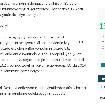
eraber faiz indirim döngüsüne girilmiştir. Bu durum,
ırlı kalınmayacağına işaretediyor. Beklentimiz 125 baz
BIS
ğu yönünde" diye konuştu.
1
onuştu:
D
uyumlu seviyeye yaklaşacak. 3'üncü çeyrek
Aç
a kaymasını bekliyoruz. Yıl sonubeklentimiz yüzde 6.5 –
Ö
 yüzde 6.1 olan enflasyontahmini yüzde 5.5.
 sonu gıda enflasyonunda yüzde 9 öngörülüyor. Şu an
En
onunda zayıf seyredeceğinin altının çizilmesi önemli.
1
1.5­2 civarında zayıf bir büyüme göreceğiz. Bu da 2014
eklentimize işaret ediyor."
BI
AR
l, Ocak ayı enflasyonunun beklentilerden düşük kalması
ndiriminin gündeme gelebileceğini kaydetti.
CV