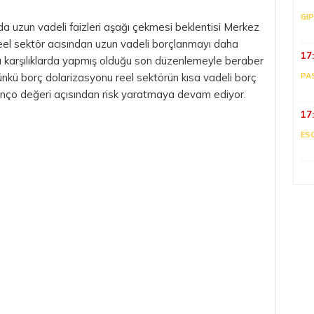
GI
a uzun vadeli faizleri aşağı çekmesi beklentisi Merkez
el sektör acısından uzun vadeli borçlanmayı daha
17
lu karşılıklarda yapmış olduğu son düzenlemeyle beraber
nkü borç dolarizasyonu reel sektörün kısa vadeli borç
PA
lanço değeri açısından risk yaratmaya devam ediyor.
17
ES