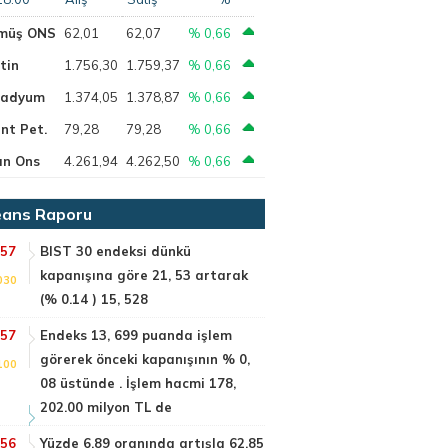
müş ONS
62,01
62,07
% 0,66
tin
1.756,30
1.759,37
% 0,66
ladyum
1.374,05
1.378,87
% 0,66
nt Pet.
79,28
79,28
% 0,66
ın Ons
4.261,94
4.262,50
% 0,66
ans Raporu
:57
BIST 30 endeksi dünkü
kapanışına göre 21, 53 artarak
030
(% 0.14 ) 15, 528
:57
Endeks 13, 699 puanda işlem
görerek önceki kapanışının % 0,
100
08 üstünde . İşlem hacmi 178,
202.00 milyon TL de
:56
Yüzde 6.89 oranında artışla 62.85