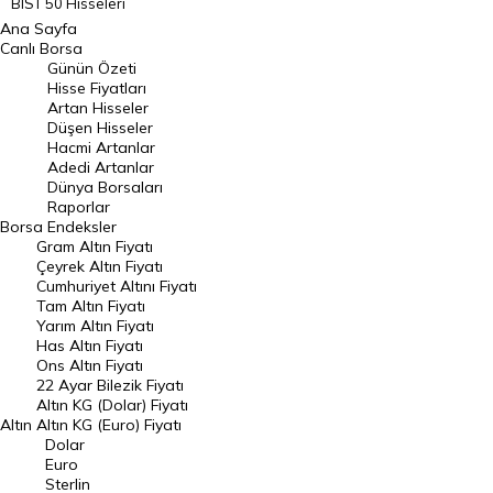
BIST 50 Hisseleri
Ana Sayfa
BIST 100 Hisseleri
Canlı Borsa
Günün Özeti
En Çok Artan Hisseler
Hisse Fiyatları
Artan Hisseler
En Çok Düşen Hisseler
Düşen Hisseler
Hacmi Artanlar
Hacmi Artanlar
Adedi Artanlar
Geçmiş Kapanışlar
Dünya Borsaları
Raporlar
Dünya Borsaları
Borsa
Endeksler
Gram Altın Fiyatı
Raporlar
Çeyrek Altın Fiyatı
Endeksler
Cumhuriyet Altını Fiyatı
Tam Altın Fiyatı
Yarım Altın Fiyatı
DÖVİZ
Has Altın Fiyatı
Ons Altın Fiyatı
Döviz Kuru
22 Ayar Bilezik Fiyatı
Dolar Kuru
Altın KG (Dolar) Fiyatı
Altın
Altın KG (Euro) Fiyatı
Euro Kuru
Dolar
Euro
Pound Kuru
Sterlin