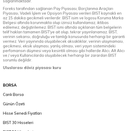
sağlanmaktadır.
Foreks tarafından sağlanan Pay Piyasası, Borçlanma Araçları
Piyasası, Vadeli İşlem ve Opsiyon Piyasası verileri BIST kaynaklı en
az 15 dakika gecikmeli verilerdir. BIST isim ve logosu Koruma Marka
Belgesi altında korunmakta olup izinsiz kullanılamaz, iktibas
edilemez, değiştirilemez. BIST ismi altında açıklanan tüm belgelerin
telif hakları tamamen BIST'ye ait olup, tekrar yayınlanamaz. BIST,
verinin sekansı, doğruluğu ve tamlığı konusunda herhangi bir garanti
vermez. Veri yayınında oluşabilecek aksaklıklar, verinin ulaşmaması,
gecikmesi, eksik ulaşması, yanlış olması, veri yayın sistemindeki
perfomansın düşmesi veya kesintili olması gibi hallerde Alıcı, Alt Alıcı
ve / veya Kullanıcılarda oluşabilecek herhangi bir zarardan BIST
sorumlu değildir.
Uluslarası döviz piyasası kuru
BORSA
Canlı Borsa
Günün Özeti
Hisse Senedi Fiyatları
BIST 30 Hisseleri