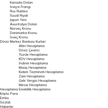
Kanada Doları
Frank Kuru
İsviçre Frangı
Riyal Kuru
Rus Rublesi
Suudi Riyali
Avustralya Doları
Japon Yeni
Avustralya Doları
Danimarka Kronu Kuru
Norveç Kronu
Danimarka Kronu
Kanada Doları Kuru
İsveç Kronu
Döviz
Merkez Bankası Kurlari
Norveç Kronu Kuru
Altın Hesaplama
İsveç Kronu Kuru
Döviz Çevirici
Yüzde Hesaplama
Japon Yeni Kuru
KDV Hesaplama
İndirim Hesaplama
Serbest Piyasa Döviz Kurları
Maaş Hesaplama
Kıdem Tazminatı Hesaplama
Merkez Bankası Döviz Kurları
Zam Hesaplama
Gelir Vergisi Hesaplama
ALTIN
Mesai Hesaplama
Hesaplama
Emeklilik Hesaplama
Altın Fiyatları
Kripto Para
Emtia
Gram Altın Fiyatı
Sözlük
Çeyrek Altın Fiyatı
Haberler