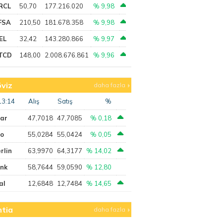
RCL
50,70
177.216.020
% 9,98
FSA
210,50
181.678.358
% 9,98
EL
32,42
143.280.866
% 9,97
TCD
148,00
2.008.676.861
% 9,96
viz
daha fazla
13:14
Alış
Satış
%
lar
47,7018
47,7085
% 0,18
ro
55,0284
55,0424
% 0,05
rlin
63,9970
64,3177
% 14,02
ank
58,7644
59,0590
% 12,80
al
12,6848
12,7484
% 14,65
tia
daha fazla