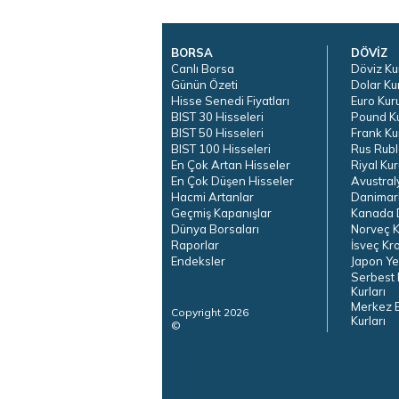
BORSA
DÖVİZ
Canlı Borsa
Döviz Ku
Günün Özeti
Dolar Ku
Hisse Senedi Fiyatları
Euro Kur
BIST 30 Hisseleri
Pound K
BIST 50 Hisseleri
Frank Ku
BIST 100 Hisseleri
Rus Rubl
En Çok Artan Hisseler
Riyal Kur
En Çok Düşen Hisseler
Avustral
Hacmi Artanlar
Danimar
Geçmiş Kapanışlar
Kanada D
Dünya Borsaları
Norveç K
Raporlar
İsveç Kr
Endeksler
Japon Ye
Serbest 
Kurları
Merkez 
Copyright 2026
Kurları
©