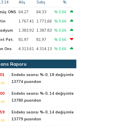
13:14
Alış
Satış
%
müş ONS
64,27
64,33
% 0,66
tin
1.767,41
1.771,66
% 0,66
ladyum
1.383,92
1.387,83
% 0,66
nt Pet.
81,97
81,97
% 0,66
ın Ons
4.313,61
4.314,13
% 0,66
ans Raporu
:01
Endeks seansı %-0, 18 değişimle
13774 puandan
100
:00
Endeks seansı %-0, 14 değişimle
13780 puandan
100
:59
Endeks seansı %-0, 14 değişimle
13779 puandan
100