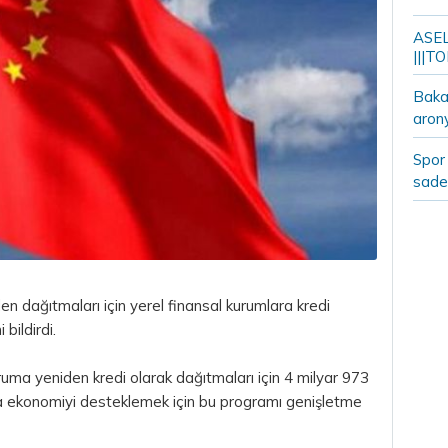
ASELS
|||TO
Bakan
aron
Spor 
sade
en dağıtmaları için yerel finansal kurumlara kredi
 bildirdi.
ruma yeniden kredi olarak dağıtmaları için 4 milyar 973
da ekonomiyi desteklemek için bu programı genişletme