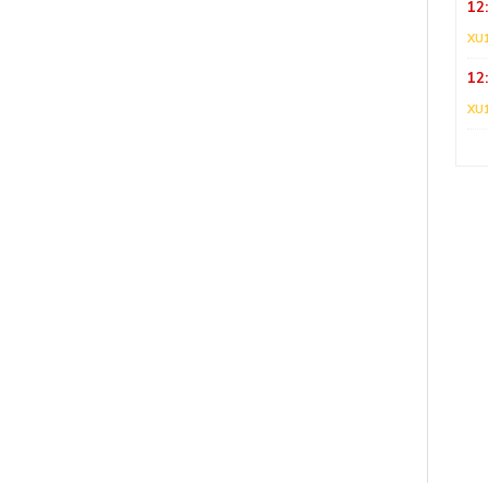
12
XU
12
XU