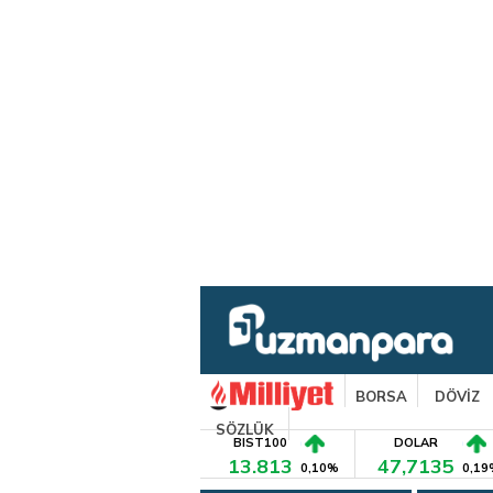
BORSA
DÖVİZ
SÖZLÜK
BIST100
DOLAR
13.813
47,7135
0,10%
0,19