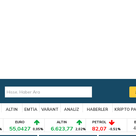
ALTIN
EMTİA
VARANT
ANALİZ
HABERLER
KRİPTO P
EURO
ALTIN
PETROL
55,0427
6.623,77
82,07
4
%
0,05%
2,02%
-0,51%