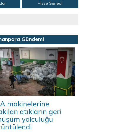
adar
Hisse Senedi
manpara Gündemi
A makinelerine
akılan atıkların geri
nüşüm yolculuğu
rüntülendi