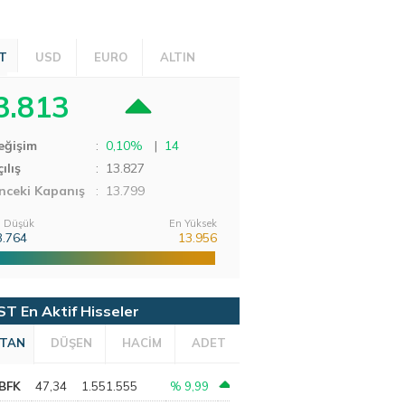
T
USD
EURO
ALTIN
3.813
eğişim
:
0,10%
|
14
ılış
:
13.827
nceki Kapanış
: 13.799
 Düşük
En Yüksek
3.764
13.956
ST En Aktif Hisseler
TAN
DÜŞEN
HACİM
ADET
BFK
47,34
1.551.555
% 9,99