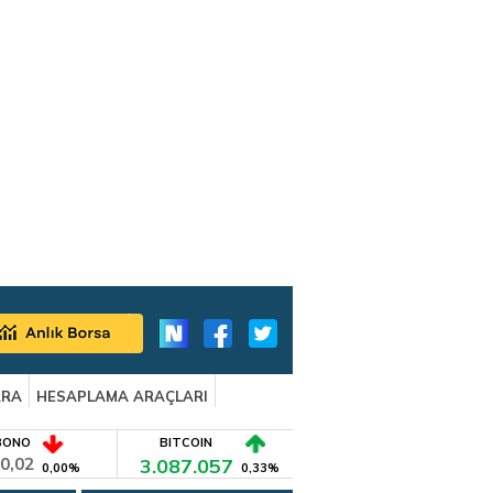
ARA
HESAPLAMA ARAÇLARI
BONO
BITCOIN
0,02
3.087.057
0,00%
0,33%