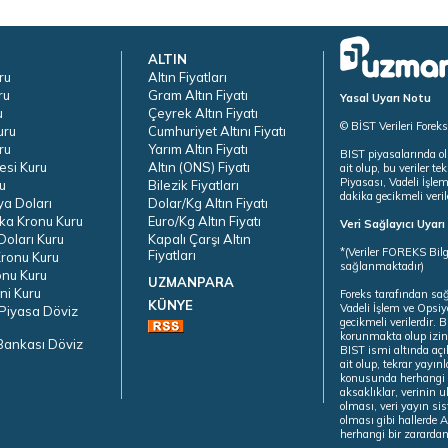
ALTIN
ru
Altın Fiyatları
ru
Gram Altın Fiyatı
Yasal Uyarı Notu
u
Çeyrek Altın Fiyatı
© BİST Verileri Forek
uru
Cumhuriyet Altını Fiyatı
ru
Yarım Altın Fiyatı
BIST piyasalarında ol
esi Kuru
Altın (ONS) Fiyatı
ait olup, bu veriler 
Piyasası, Vadeli İşle
u
Bilezik Fiyatları
dakika gecikmeli veril
ya Doları
Dolar/Kg Altın Fiyatı
ka Kronu Kuru
Euro/Kg Altın Fiyatı
Veri Sağlayıcı Uyar
oları Kuru
Kapalı Çarşı Altın
*(Veriler FOREKS Bilg
Fiyatları
ronu Kuru
sağlanmaktadır)
onu Kuru
UZMANPARA
ni Kuru
Foreks tarafından sa
KÜNYE
Vadeli İşlem ve Opsiy
Piyasa Döviz
gecikmeli verilerdir.
korunmakta olup izins
Bankası Döviz
BIST ismi altında açı
ait olup, tekrar yayı
konusunda herhangi b
aksaklıklar, verinin 
olması, veri yayın si
olması gibi hallerde Al
herhangi bir zarardan