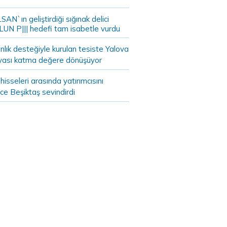
AN`ın geliştirdiği sığınak delici
LUN P||| hedefi tam isabetle vurdu
lık desteğiyle kurulan tesiste Yalova
yası katma değere dönüşüyor
hisseleri arasında yatırımcısını
ce Beşiktaş sevindirdi