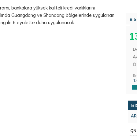
mı, bankalara yüksek kaliteli kredi varlıklarını
yılında Guangdong ve Shandong bölgelerinde uygulanan
BIS
ng ile 6 eyalette daha uygulanacak.
1
D
Aç
Ö
En
1
BI
AR
QN