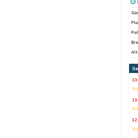
Gü
Pla
Pa
Bre
Alt
Se
13
XU
13
XU
12
XU