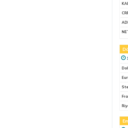
KA
CR
AD
NE
Dö
Do
Eu
Ste
Fr
Riy
Em