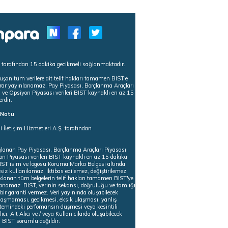
s tarafından 15 dakika gecikmeli sağlanmaktadır.
uşan tüm verilere ait telif hakları tamamen BIST'e
tekrar yayınlanamaz. Pay Piyasası, Borçlanma Araçları
m ve Opsiyon Piyasası verileri BIST kaynaklı en az 15
erdir.
ı Notu
i İletişim Hizmetleri A.Ş. tarafından
ğlanan Pay Piyasası, Borçlanma Araçları Piyasası,
on Piyasası verileri BIST kaynaklı en az 15 dakika
 BIST isim ve logosu Koruma Marka Belgesi altında
iz kullanılamaz, iktibas edilemez, değiştirilemez.
klanan tüm belgelerin telif hakları tamamen BIST'ye
nlanamaz. BIST, verinin sekansı, doğruluğu ve tamlığı
ir garanti vermez. Veri yayınında oluşabilecek
ulaşmaması, gecikmesi, eksik ulaşması, yanlış
stemindeki perfomansın düşmesi veya kesintili
ıcı, Alt Alıcı ve / veya Kullanıcılarda oluşabilecek
 BIST sorumlu değildir.