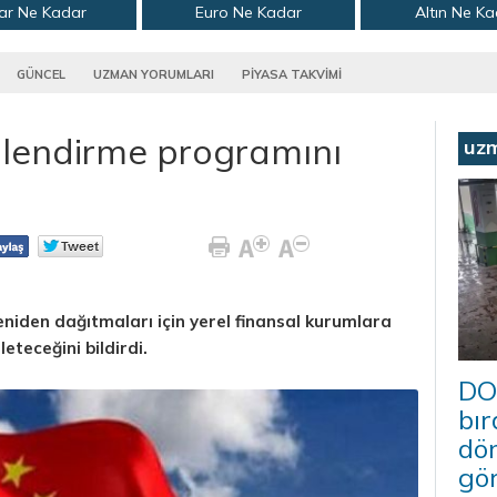
ar Ne Kadar
Euro Ne Kadar
Altın Ne K
GÜNCEL
UZMAN YORUMLARI
PİYASA TAKVİMİ
dilendirme programını
uz
eniden dağıtmaları için yerel finansal kurumlara
eteceğini bildirdi.
DO
bır
dö
gö