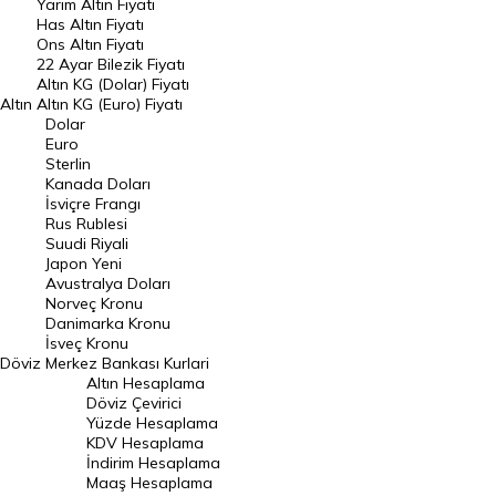
Yarım Altın Fiyatı
DÖVİZ
Has Altın Fiyatı
Ons Altın Fiyatı
Döviz Kuru
22 Ayar Bilezik Fiyatı
Dolar Kuru
Altın KG (Dolar) Fiyatı
Altın
Altın KG (Euro) Fiyatı
Euro Kuru
Dolar
Euro
Pound Kuru
Sterlin
Kanada Doları
Frank Kuru
İsviçre Frangı
Riyal Kuru
Rus Rublesi
Suudi Riyali
Avustralya Doları
Japon Yeni
Avustralya Doları
Danimarka Kronu Kuru
Norveç Kronu
Danimarka Kronu
Kanada Doları Kuru
İsveç Kronu
Döviz
Merkez Bankası Kurlari
Norveç Kronu Kuru
Altın Hesaplama
İsveç Kronu Kuru
Döviz Çevirici
Yüzde Hesaplama
Japon Yeni Kuru
KDV Hesaplama
İndirim Hesaplama
Serbest Piyasa Döviz Kurları
Maaş Hesaplama