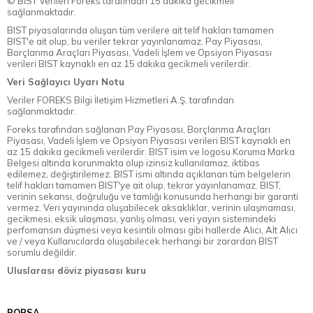
© BİST Verileri Foreks tarafından 15 dakika gecikmeli
sağlanmaktadır.
BIST piyasalarında oluşan tüm verilere ait telif hakları tamamen
BIST'e ait olup, bu veriler tekrar yayınlanamaz. Pay Piyasası,
Borçlanma Araçları Piyasası, Vadeli İşlem ve Opsiyon Piyasası
verileri BIST kaynaklı en az 15 dakika gecikmeli verilerdir.
Veri Sağlayıcı Uyarı Notu
Veriler FOREKS Bilgi İletişim Hizmetleri A.Ş. tarafından
sağlanmaktadır.
Foreks tarafından sağlanan Pay Piyasası, Borçlanma Araçları
Piyasası, Vadeli İşlem ve Opsiyon Piyasası verileri BIST kaynaklı en
az 15 dakika gecikmeli verilerdir. BIST isim ve logosu Koruma Marka
Belgesi altında korunmakta olup izinsiz kullanılamaz, iktibas
edilemez, değiştirilemez. BIST ismi altında açıklanan tüm belgelerin
telif hakları tamamen BIST'ye ait olup, tekrar yayınlanamaz. BIST,
verinin sekansı, doğruluğu ve tamlığı konusunda herhangi bir garanti
vermez. Veri yayınında oluşabilecek aksaklıklar, verinin ulaşmaması,
gecikmesi, eksik ulaşması, yanlış olması, veri yayın sistemindeki
perfomansın düşmesi veya kesintili olması gibi hallerde Alıcı, Alt Alıcı
ve / veya Kullanıcılarda oluşabilecek herhangi bir zarardan BIST
sorumlu değildir.
Uluslarası döviz piyasası kuru
BORSA