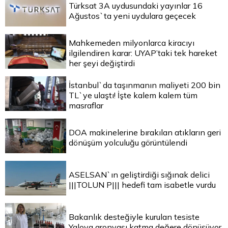
Türksat 3A uydusundaki yayınlar 16
Ağustos`ta yeni uydulara geçecek
Mahkemeden milyonlarca kiracıyı
ilgilendiren karar: UYAP’taki tek hareket
her şeyi değiştirdi
İstanbul`da taşınmanın maliyeti 200 bin
TL`ye ulaştı! İşte kalem kalem tüm
masraflar
DOA makinelerine bırakılan atıkların geri
dönüşüm yolculuğu görüntülendi
ASELSAN`ın geliştirdiği sığınak delici
|||TOLUN P||| hedefi tam isabetle vurdu
Bakanlık desteğiyle kurulan tesiste
Yalova aronyası katma değere dönüşüyor