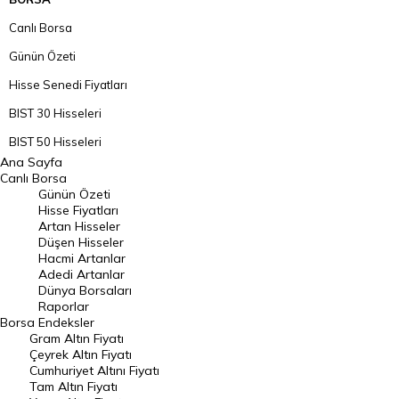
Canlı Borsa
Günün Özeti
Hisse Senedi Fiyatları
BIST 30 Hisseleri
BIST 50 Hisseleri
Ana Sayfa
BIST 100 Hisseleri
Canlı Borsa
Günün Özeti
En Çok Artan Hisseler
Hisse Fiyatları
Artan Hisseler
En Çok Düşen Hisseler
Düşen Hisseler
Hacmi Artanlar
Hacmi Artanlar
Adedi Artanlar
Geçmiş Kapanışlar
Dünya Borsaları
Raporlar
Dünya Borsaları
Borsa
Endeksler
Gram Altın Fiyatı
Raporlar
Çeyrek Altın Fiyatı
Endeksler
Cumhuriyet Altını Fiyatı
Tam Altın Fiyatı