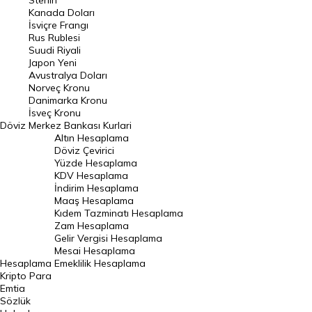
Sterlin
Kanada Doları
Frank Kuru
İsviçre Frangı
Riyal Kuru
Rus Rublesi
Suudi Riyali
Avustralya Doları
Japon Yeni
Avustralya Doları
Danimarka Kronu Kuru
Norveç Kronu
Danimarka Kronu
Kanada Doları Kuru
İsveç Kronu
Döviz
Merkez Bankası Kurlari
Norveç Kronu Kuru
Altın Hesaplama
İsveç Kronu Kuru
Döviz Çevirici
Yüzde Hesaplama
Japon Yeni Kuru
KDV Hesaplama
İndirim Hesaplama
Serbest Piyasa Döviz Kurları
Maaş Hesaplama
Kıdem Tazminatı Hesaplama
Merkez Bankası Döviz Kurları
Zam Hesaplama
Gelir Vergisi Hesaplama
ALTIN
Mesai Hesaplama
Hesaplama
Emeklilik Hesaplama
Altın Fiyatları
Kripto Para
Emtia
Gram Altın Fiyatı
Sözlük
Çeyrek Altın Fiyatı