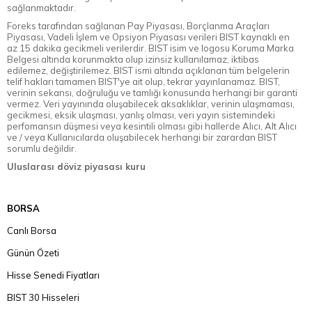
sağlanmaktadır.
Foreks tarafından sağlanan Pay Piyasası, Borçlanma Araçları
Piyasası, Vadeli İşlem ve Opsiyon Piyasası verileri BIST kaynaklı en
az 15 dakika gecikmeli verilerdir. BIST isim ve logosu Koruma Marka
Belgesi altında korunmakta olup izinsiz kullanılamaz, iktibas
edilemez, değiştirilemez. BIST ismi altında açıklanan tüm belgelerin
telif hakları tamamen BIST'ye ait olup, tekrar yayınlanamaz. BIST,
verinin sekansı, doğruluğu ve tamlığı konusunda herhangi bir garanti
vermez. Veri yayınında oluşabilecek aksaklıklar, verinin ulaşmaması,
gecikmesi, eksik ulaşması, yanlış olması, veri yayın sistemindeki
perfomansın düşmesi veya kesintili olması gibi hallerde Alıcı, Alt Alıcı
ve / veya Kullanıcılarda oluşabilecek herhangi bir zarardan BIST
sorumlu değildir.
Uluslarası döviz piyasası kuru
BORSA
Canlı Borsa
Günün Özeti
Hisse Senedi Fiyatları
BIST 30 Hisseleri