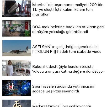
İstanbul`da taşınmanın maliyeti 200 bin
TL`ye ulaştı! İşte kalem kalem tüm
masraflar
DOA makinelerine bırakılan atıkların geri
dönüşüm yolculuğu görüntülendi
ASELSAN`ın geliştirdiği sığınak delici
|||TOLUN P||| hedefi tam isabetle vurdu
Bakanlık desteğiyle kurulan tesiste
Yalova aronyası katma değere dönüşüyor
Spor hisseleri arasında yatırımcısını
sadece Beşiktaş sevindirdi
Merkez Bankası`nın açıklayacağı