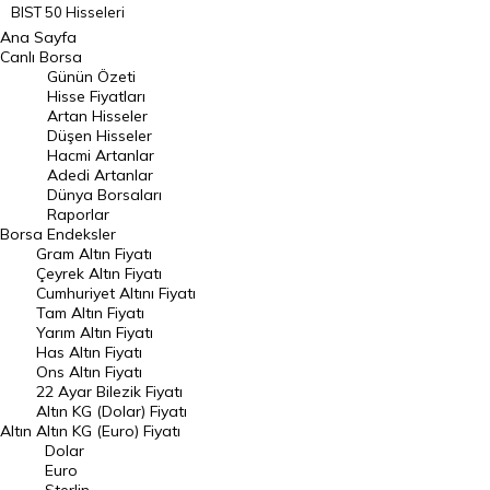
BIST 50 Hisseleri
Ana Sayfa
BIST 100 Hisseleri
Canlı Borsa
Günün Özeti
En Çok Artan Hisseler
Hisse Fiyatları
Artan Hisseler
En Çok Düşen Hisseler
Düşen Hisseler
Hacmi Artanlar
Hacmi Artanlar
Adedi Artanlar
Geçmiş Kapanışlar
Dünya Borsaları
Raporlar
Dünya Borsaları
Borsa
Endeksler
Gram Altın Fiyatı
Raporlar
Çeyrek Altın Fiyatı
Endeksler
Cumhuriyet Altını Fiyatı
Tam Altın Fiyatı
Yarım Altın Fiyatı
DÖVİZ
Has Altın Fiyatı
Ons Altın Fiyatı
Döviz Kuru
22 Ayar Bilezik Fiyatı
Dolar Kuru
Altın KG (Dolar) Fiyatı
Altın
Altın KG (Euro) Fiyatı
Euro Kuru
Dolar
Euro
Pound Kuru