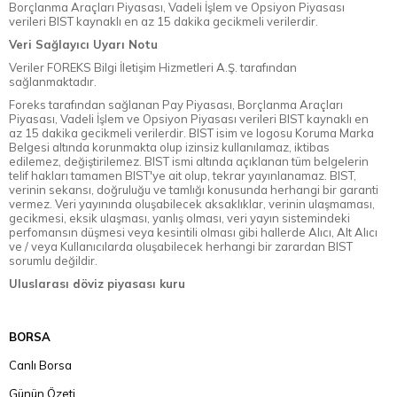
Borçlanma Araçları Piyasası, Vadeli İşlem ve Opsiyon Piyasası
verileri BIST kaynaklı en az 15 dakika gecikmeli verilerdir.
Veri Sağlayıcı Uyarı Notu
Veriler FOREKS Bilgi İletişim Hizmetleri A.Ş. tarafından
sağlanmaktadır.
Foreks tarafından sağlanan Pay Piyasası, Borçlanma Araçları
Piyasası, Vadeli İşlem ve Opsiyon Piyasası verileri BIST kaynaklı en
az 15 dakika gecikmeli verilerdir. BIST isim ve logosu Koruma Marka
Belgesi altında korunmakta olup izinsiz kullanılamaz, iktibas
edilemez, değiştirilemez. BIST ismi altında açıklanan tüm belgelerin
telif hakları tamamen BIST'ye ait olup, tekrar yayınlanamaz. BIST,
verinin sekansı, doğruluğu ve tamlığı konusunda herhangi bir garanti
vermez. Veri yayınında oluşabilecek aksaklıklar, verinin ulaşmaması,
gecikmesi, eksik ulaşması, yanlış olması, veri yayın sistemindeki
perfomansın düşmesi veya kesintili olması gibi hallerde Alıcı, Alt Alıcı
ve / veya Kullanıcılarda oluşabilecek herhangi bir zarardan BIST
sorumlu değildir.
Uluslarası döviz piyasası kuru
BORSA
Canlı Borsa
Günün Özeti