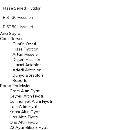
Hisse Senedi Fiyatları
BIST 30 Hisseleri
BIST 50 Hisseleri
Ana Sayfa
BIST 100 Hisseleri
Canlı Borsa
Günün Özeti
En Çok Artan Hisseler
Hisse Fiyatları
Artan Hisseler
En Çok Düşen Hisseler
Düşen Hisseler
Hacmi Artanlar
Hacmi Artanlar
Adedi Artanlar
Geçmiş Kapanışlar
Dünya Borsaları
Raporlar
Dünya Borsaları
Borsa
Endeksler
Gram Altın Fiyatı
Raporlar
Çeyrek Altın Fiyatı
Endeksler
Cumhuriyet Altını Fiyatı
Tam Altın Fiyatı
Yarım Altın Fiyatı
DÖVİZ
Has Altın Fiyatı
Ons Altın Fiyatı
Döviz Kuru
22 Ayar Bilezik Fiyatı