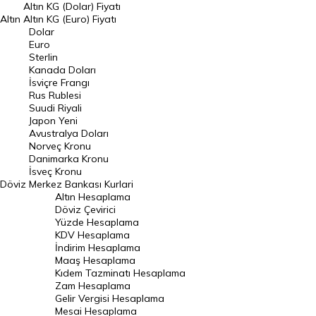
Dolar Kuru
Altın KG (Dolar) Fiyatı
Altın
Altın KG (Euro) Fiyatı
Euro Kuru
Dolar
Euro
Pound Kuru
Sterlin
Kanada Doları
Frank Kuru
İsviçre Frangı
Riyal Kuru
Rus Rublesi
Suudi Riyali
Avustralya Doları
Japon Yeni
Avustralya Doları
Danimarka Kronu Kuru
Norveç Kronu
Danimarka Kronu
Kanada Doları Kuru
İsveç Kronu
Döviz
Merkez Bankası Kurlari
Norveç Kronu Kuru
Altın Hesaplama
İsveç Kronu Kuru
Döviz Çevirici
Yüzde Hesaplama
Japon Yeni Kuru
KDV Hesaplama
İndirim Hesaplama
Serbest Piyasa Döviz Kurları
Maaş Hesaplama
Kıdem Tazminatı Hesaplama
Merkez Bankası Döviz Kurları
Zam Hesaplama
Gelir Vergisi Hesaplama
ALTIN
Mesai Hesaplama