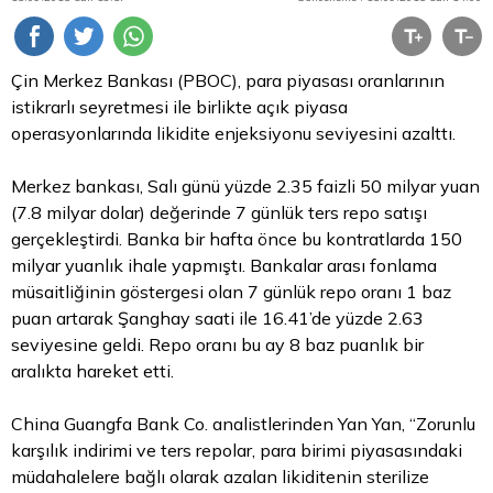
Çin Merkez Bankası (PBOC),
para
piyasası oranlarının
istikrarlı seyretmesi ile birlikte açık piyasa
operasyonlarında likidite enjeksiyonu seviyesini azalttı.
Merkez bankası, Salı günü yüzde 2.35 faizli 50 milyar yuan
(7.8 milyar dolar) değerinde 7 günlük ters
repo
satışı
gerçekleştirdi. Banka bir hafta önce bu kontratlarda 150
milyar yuanlık ihale yapmıştı. Bankalar arası fonlama
müsaitliğinin göstergesi olan 7 günlük repo oranı 1 baz
puan artarak Şanghay saati ile 16.41’de yüzde 2.63
seviyesine geldi. Repo oranı bu ay 8 baz puanlık bir
aralıkta hareket etti.
China Guangfa Bank Co. analistlerinden Yan Yan, “Zorunlu
karşılık indirimi ve ters repolar, para birimi piyasasındaki
müdahalelere bağlı olarak azalan likiditenin sterilize