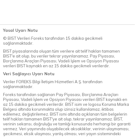
Yasal Uyarı Notu
© BİST Verileri Foreks tarafından 15 dakika gecikmeli
sağlanmaktadır.
BIST piyasalarında oluşan tüm verilere ait telif hakları tamamen
BIST'e ait olup, bu veriler tekrar yayınlanamaz. Pay Piyasası,
Borçlanma Araçları Piyasası, Vadeli İşlem ve Opsiyon Piyasası
verileri BIST kaynaklı en az 15 dakika gecikmeli verilerdir.
Veri Sağlayıcı Uyarı Notu
Veriler FOREKS Bilgi İletişim Hizmetleri A.Ş. tarafından
sağlanmaktadır.
Foreks tarafından sağlanan Pay Piyasası, Borçlanma Araçları
Piyasası, Vadeli İşlem ve Opsiyon Piyasası verileri BIST kaynaklı en
az 15 dakika gecikmeli verilerdir. BIST isim ve logosu Koruma Marka
Belgesi altında korunmakta olup izinsiz kullanılamaz, iktibas
edilemez, değiştirilemez. BIST ismi altında açıklanan tüm belgelerin
telif hakları tamamen BIST'ye ait olup, tekrar yayınlanamaz. BIST,
verinin sekansı, doğruluğu ve tamlığı konusunda herhangi bir garanti
vermez. Veri yayınında oluşabilecek aksaklıklar, verinin ulaşmaması,
gecikmesi, eksik ulaşması, yanlış olması, veri yayın sistemindeki