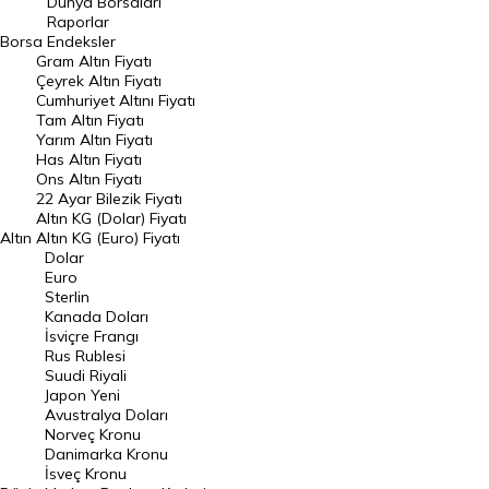
Dünya Borsaları
Raporlar
Dünya Borsaları
Borsa
Endeksler
Gram Altın Fiyatı
Raporlar
Çeyrek Altın Fiyatı
Endeksler
Cumhuriyet Altını Fiyatı
Tam Altın Fiyatı
Yarım Altın Fiyatı
DÖVİZ
Has Altın Fiyatı
Ons Altın Fiyatı
Döviz Kuru
22 Ayar Bilezik Fiyatı
Dolar Kuru
Altın KG (Dolar) Fiyatı
Altın
Altın KG (Euro) Fiyatı
Euro Kuru
Dolar
Euro
Pound Kuru
Sterlin
Kanada Doları
Frank Kuru
İsviçre Frangı
Riyal Kuru
Rus Rublesi
Suudi Riyali
Avustralya Doları
Japon Yeni
Avustralya Doları
Danimarka Kronu Kuru
Norveç Kronu
Danimarka Kronu
Kanada Doları Kuru
İsveç Kronu