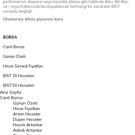
perfomansın düşmesi veya kesintili olması gibi hallerde Alıcı, Alt Alıcı
ve / veya Kullanıcılarda oluşabilecek herhangi bir zarardan BIST
sorumlu değildir.
Uluslarası döviz piyasası kuru
BORSA
Canlı Borsa
Günün Özeti
Hisse Senedi Fiyatları
BIST 30 Hisseleri
BIST 50 Hisseleri
Ana Sayfa
BIST 100 Hisseleri
Canlı Borsa
Günün Özeti
En Çok Artan Hisseler
Hisse Fiyatları
Artan Hisseler
En Çok Düşen Hisseler
Düşen Hisseler
Hacmi Artanlar
Hacmi Artanlar
Adedi Artanlar
Geçmiş Kapanışlar