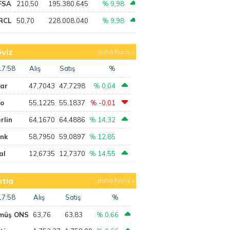
FSA
210,50
195.380.645
% 9,98
RCL
50,70
228.008.040
% 9,98
viz
daha fazla
17:58
Alış
Satış
%
lar
47,7043
47,7298
% 0,04
ro
55,1225
55,1837
% -0,01
rlin
64,1670
64,4886
% 14,32
ank
58,7950
59,0897
% 12,85
al
12,6735
12,7370
% 14,55
tia
daha fazla
17:58
Alış
Satış
%
müş ONS
63,76
63,83
% 0,66