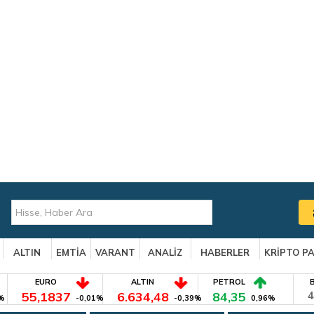
ALTIN
EMTİA
VARANT
ANALİZ
HABERLER
KRİPTO P
EURO
ALTIN
PETROL
55,1837
6.634,48
84,35
4
%
-0,01%
-0,39%
0,96%