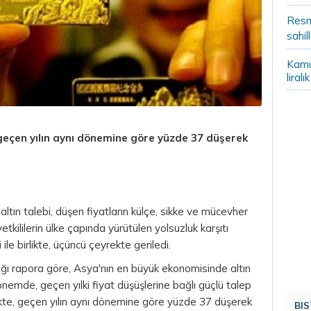
Resm
sahil
Kamu
liral
geçen yılın aynı dönemine göre yüzde 37 düşerek
 altın talebi, düşen fiyatların külçe, sikke ve mücevher
tkililerin ülke çapında yürütülen yolsuzluk karşıtı
le birlikte, üçüncü çeyrekte geriledi.
ığı rapora göre, Asya'nın en büyük ekonomisinde altın
dönemde, geçen yılki fiyat düşüşlerine bağlı güçlü talep
rlikte, geçen yılın aynı dönemine göre yüzde 37 düşerek
BIS