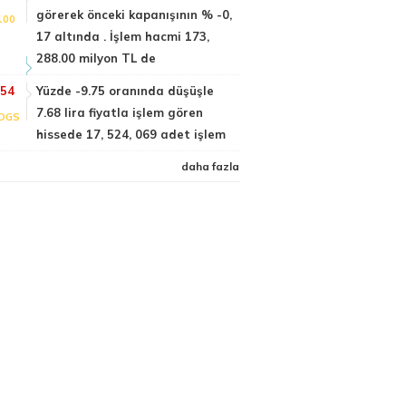
görerek önceki kapanışının % -0,
100
17 altında . İşlem hacmi 173,
288.00 milyon TL de
:54
Yüzde -9.75 oranında düşüşle
7.68 lira fiyatla işlem gören
DGS
hissede 17, 524, 069 adet işlem
daha fazla