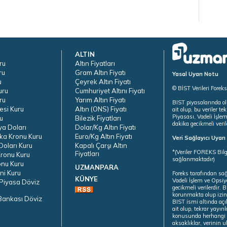
ALTIN
ru
Altın Fiyatları
ru
Gram Altın Fiyatı
Yasal Uyarı Notu
u
Çeyrek Altın Fiyatı
© BİST Verileri Forek
uru
Cumhuriyet Altını Fiyatı
ru
Yarım Altın Fiyatı
BIST piyasalarında ol
esi Kuru
Altın (ONS) Fiyatı
ait olup, bu veriler 
Piyasası, Vadeli İşle
u
Bilezik Fiyatları
dakika gecikmeli veril
ya Doları
Dolar/Kg Altın Fiyatı
ka Kronu Kuru
Euro/Kg Altın Fiyatı
Veri Sağlayıcı Uyar
oları Kuru
Kapalı Çarşı Altın
*(Veriler FOREKS Bilg
Fiyatları
ronu Kuru
sağlanmaktadır)
onu Kuru
UZMANPARA
ni Kuru
Foreks tarafından sa
KÜNYE
Vadeli İşlem ve Opsiy
Piyasa Döviz
gecikmeli verilerdir.
korunmakta olup izins
Bankası Döviz
BIST ismi altında açı
ait olup, tekrar yayı
konusunda herhangi b
aksaklıklar, verinin 