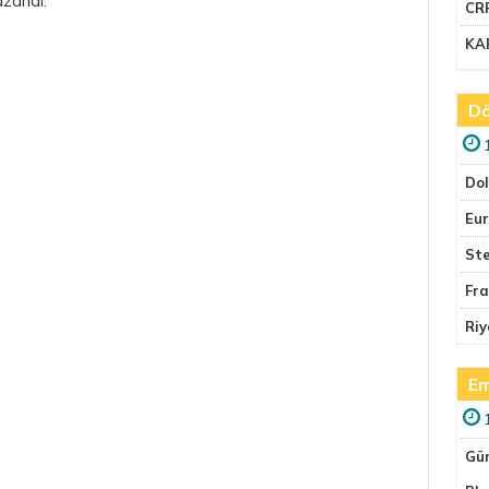
zandı.
CR
KA
Dö
Do
Eu
Ste
Fr
Riy
Em
Gü