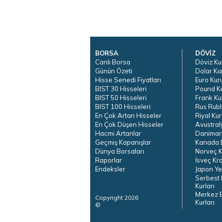
BORSA
DÖVİZ
Canlı Borsa
Döviz Ku
Günün Özeti
Dolar Ku
Hisse Senedi Fiyatları
Euro Kur
BIST 30 Hisseleri
Pound K
BIST 50 Hisseleri
Frank Ku
BIST 100 Hisseleri
Rus Rubl
En Çok Artan Hisseler
Riyal Kur
En Çok Düşen Hisseler
Avustral
Hacmi Artanlar
Danimar
Geçmiş Kapanışlar
Kanada D
Dünya Borsaları
Norveç K
Raporlar
İsveç Kr
Endeksler
Japon Ye
Serbest 
Kurları
Merkez 
Copyright 2026
Kurları
©