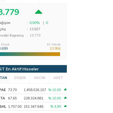
3.779
eğişim
:
0,00%
|
0
ılış
:
13.827
nceki Kapanış
: 13.779
 Düşük
En Yüksek
3.699
13.956
ST En Aktif Hisseler
TAN
DÜŞEN
HACİM
ADET
PAE
73,70
1.458.026.107
% 10,00
PTA
67,65
228.324.881
% 10,00
SHL
1.707,00
151.347.646
% 9,99