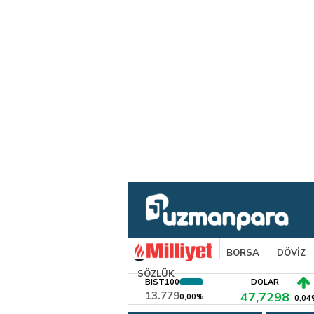
BORSA
DÖVİZ
SÖZLÜK
BIST100
DOLAR
13.779
47,7298
0,00%
0,04