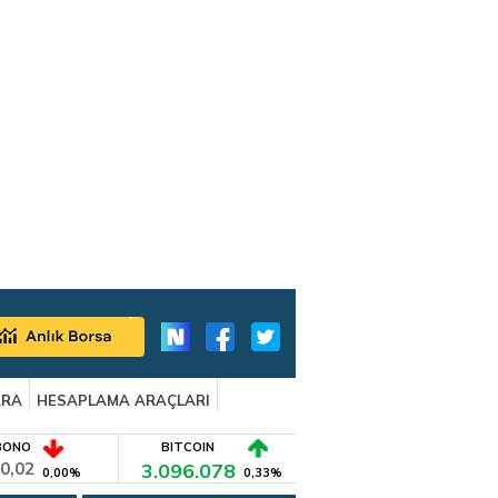
ARA
HESAPLAMA ARAÇLARI
BONO
BITCOIN
0,02
3.096.078
0,00%
0,33%