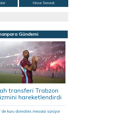
adar
Hisse Senedi
manpara Gündemi
ah transferi Trabzon
izmini hareketlendirdi
r`de kuru domates mesaisi sürüyor