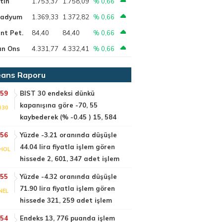
tin
1.753,37
1.758,09
% 0,66
ladyum
1.369,33
1.372,82
% 0,66
nt Pet.
84,40
84,40
% 0,66
ın Ons
4.331,77
4.332,41
% 0,66
ans Raporu
:59
BIST 30 endeksi dünkü
kapanışına göre -70, 55
030
kaybederek (% -0.45 ) 15, 584
:56
Yüzde -3.21 oranında düşüşle
44.04 lira fiyatla işlem gören
HOL
hissede 2, 601, 347 adet işlem
:55
Yüzde -4.32 oranında düşüşle
71.90 lira fiyatla işlem gören
NEL
hissede 321, 259 adet işlem
:54
Endeks 13, 776 puanda işlem