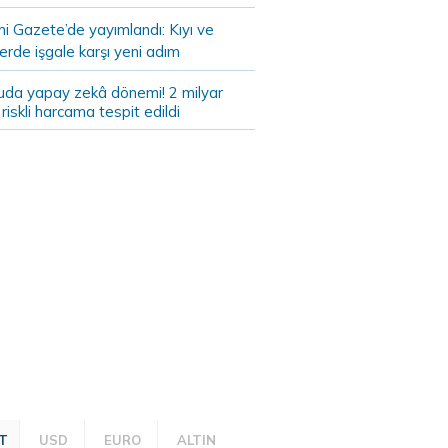
i Gazete’de yayımlandı: Kıyı ve
lerde işgale karşı yeni adım
da yapay zekâ dönemi! 2 milyar
ık riskli harcama tespit edildi
T
USD
EURO
ALTIN