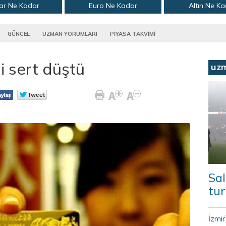
ar Ne Kadar
Euro Ne Kadar
Altın Ne K
GÜNCEL
UZMAN YORUMLARI
PİYASA TAKVİMİ
i sert düştü
uz
Sal
tur
İzmi