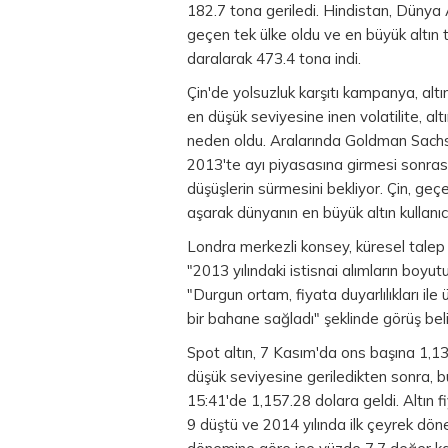
182.7 tona geriledi. Hindistan, Dünya A
geçen tek ülke oldu ve en büyük altın 
daralarak 473.4 tona indi.
Çin'de yolsuzluk karşıtı kampanya, altını
en düşük seviyesine inen volatilite, alt
neden oldu. Aralarında Goldman Sachs 
2013'te ayı piyasasına girmesi sonrası
düşüşlerin sürmesini bekliyor. Çin, geçen
aşarak dünyanın en büyük altın kullanıcı
Londra merkezli konsey, küresel talep
"2013 yılındaki istisnai alımların boy
"Durgun ortam, fiyata duyarlılıkları ile 
bir bahane sağladı" şeklinde görüş belir
Spot altın, 7 Kasım'da ons başına 1,1
düşük seviyesine geriledikten sonra, bu
15:41'de 1,157.28 dolara geldi.
Altın f
9 düştü ve 2014 yılında ilk çeyrek dö