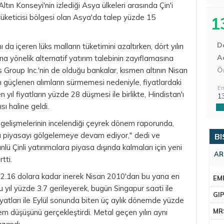
ltın Konseyi'nin izlediği Asya ülkeleri arasında Çin'i
tüketicisi bölgesi olan Asya'da talep yüzde 15
1
D
 da içeren lüks malların tüketimini azaltırken, dört yılın
Aç
ına yönelik alternatif yatırım talebinin zayıflamasına
Group Inc.'nin de olduğu bankalar, kısmen altının Nisan
Ö
 güçlenen alımların sürmemesi nedeniyle, fiyatlardaki
En
 yıl fiyatların yüzde 28 düşmesi ile birlikte, Hindistan'ı
1
sı haline geldi.
 gelişmelerinin incelendiği çeyrek dönem raporunda,
utu piyasayı gölgelemeye devam ediyor," dedi ve
BI
ünlü Çinli yatırımcılara piyasa dışında kalmaları için yeni
AR
tti.
32.16 dolara kadar inerek Nisan 2010'dan bu yana en
EM
 yıl yüzde 3.7 gerileyerek, bugün Singapur saati ile
GI
iyatları
ile Eylül sonunda biten üç aylık dönemde yüzde
MR
nem düşüşünü gerçekleştirdi.
Metal
geçen yılın aynı