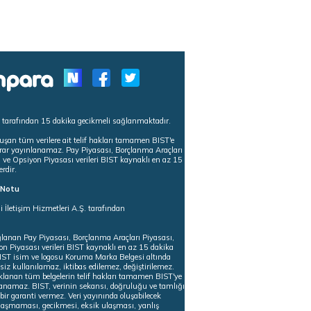
s tarafından 15 dakika gecikmeli sağlanmaktadır.
uşan tüm verilere ait telif hakları tamamen BIST'e
tekrar yayınlanamaz. Pay Piyasası, Borçlanma Araçları
m ve Opsiyon Piyasası verileri BIST kaynaklı en az 15
erdir.
ı Notu
i İletişim Hizmetleri A.Ş. tarafından
ğlanan Pay Piyasası, Borçlanma Araçları Piyasası,
on Piyasası verileri BIST kaynaklı en az 15 dakika
 BIST isim ve logosu Koruma Marka Belgesi altında
iz kullanılamaz, iktibas edilemez, değiştirilemez.
klanan tüm belgelerin telif hakları tamamen BIST'ye
nlanamaz. BIST, verinin sekansı, doğruluğu ve tamlığı
ir garanti vermez. Veri yayınında oluşabilecek
ulaşmaması, gecikmesi, eksik ulaşması, yanlış