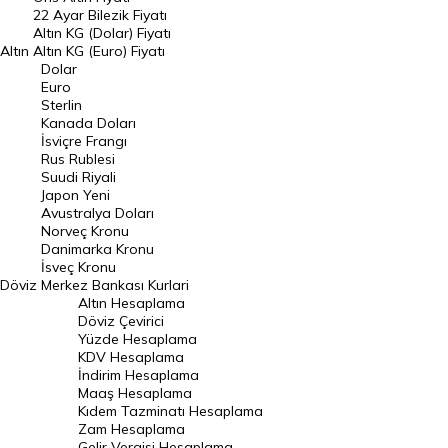
22 Ayar Bilezik Fiyatı
Dolar Kuru
Altın KG (Dolar) Fiyatı
Altın
Altın KG (Euro) Fiyatı
Euro Kuru
Dolar
Euro
Pound Kuru
Sterlin
Kanada Doları
Frank Kuru
İsviçre Frangı
Riyal Kuru
Rus Rublesi
Suudi Riyali
Avustralya Doları
Japon Yeni
Avustralya Doları
Danimarka Kronu Kuru
Norveç Kronu
Danimarka Kronu
Kanada Doları Kuru
İsveç Kronu
Döviz
Merkez Bankası Kurlari
Norveç Kronu Kuru
Altın Hesaplama
İsveç Kronu Kuru
Döviz Çevirici
Yüzde Hesaplama
Japon Yeni Kuru
KDV Hesaplama
İndirim Hesaplama
Serbest Piyasa Döviz Kurları
Maaş Hesaplama
Kıdem Tazminatı Hesaplama
Merkez Bankası Döviz Kurları
Zam Hesaplama
Gelir Vergisi Hesaplama