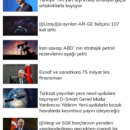
ortaklıklarla büyüyor
|||Uzay|||a ayrılan AR-GE bütçesi 107
kat arttı
İran savaşı ABD`nin stratejik petrol
rezervlerini aşağı çekti
Esnaf ve sanatkara 75 milyar lira
finansman
Türksat yayınları yeni nesil uydulara
taşınıyor! D-Smart Genel Müdür
Yardımcısı Yıldırım: Yeni uydularla bozuk
havalarda kesintisiz yayın izleyeceğiz
|||Vergi ve SGK borçlarının yeniden
yapılandırılması gerçekten önemli bir