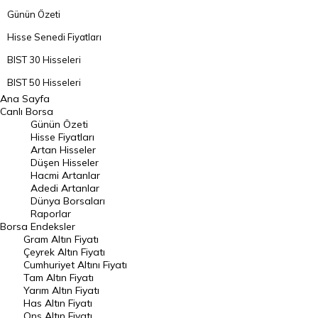
Günün Özeti
Hisse Senedi Fiyatları
BIST 30 Hisseleri
BIST 50 Hisseleri
Ana Sayfa
BIST 100 Hisseleri
Canlı Borsa
Günün Özeti
En Çok Artan Hisseler
Hisse Fiyatları
Artan Hisseler
En Çok Düşen Hisseler
Düşen Hisseler
Hacmi Artanlar
Hacmi Artanlar
Adedi Artanlar
Geçmiş Kapanışlar
Dünya Borsaları
Raporlar
Dünya Borsaları
Borsa
Endeksler
Gram Altın Fiyatı
Raporlar
Çeyrek Altın Fiyatı
Endeksler
Cumhuriyet Altını Fiyatı
Tam Altın Fiyatı
Yarım Altın Fiyatı
DÖVİZ
Has Altın Fiyatı
Ons Altın Fiyatı
Döviz Kuru