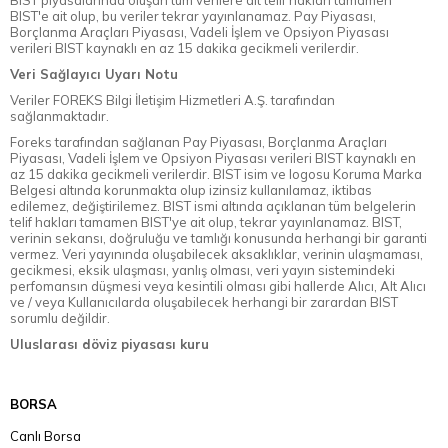
BIST piyasalarında oluşan tüm verilere ait telif hakları tamamen
BIST'e ait olup, bu veriler tekrar yayınlanamaz. Pay Piyasası,
Borçlanma Araçları Piyasası, Vadeli İşlem ve Opsiyon Piyasası
verileri BIST kaynaklı en az 15 dakika gecikmeli verilerdir.
Veri Sağlayıcı Uyarı Notu
Veriler FOREKS Bilgi İletişim Hizmetleri A.Ş. tarafından
sağlanmaktadır.
Foreks tarafından sağlanan Pay Piyasası, Borçlanma Araçları
Piyasası, Vadeli İşlem ve Opsiyon Piyasası verileri BIST kaynaklı en
az 15 dakika gecikmeli verilerdir. BIST isim ve logosu Koruma Marka
Belgesi altında korunmakta olup izinsiz kullanılamaz, iktibas
edilemez, değiştirilemez. BIST ismi altında açıklanan tüm belgelerin
telif hakları tamamen BIST'ye ait olup, tekrar yayınlanamaz. BIST,
verinin sekansı, doğruluğu ve tamlığı konusunda herhangi bir garanti
vermez. Veri yayınında oluşabilecek aksaklıklar, verinin ulaşmaması,
gecikmesi, eksik ulaşması, yanlış olması, veri yayın sistemindeki
perfomansın düşmesi veya kesintili olması gibi hallerde Alıcı, Alt Alıcı
ve / veya Kullanıcılarda oluşabilecek herhangi bir zarardan BIST
sorumlu değildir.
Uluslarası döviz piyasası kuru
BORSA
Canlı Borsa