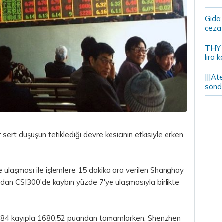
Gıda
ceza 
THY y
lira k
|||At
söndü
 sert düşüşün tetiklediği devre kesicinin etkisiyle erken
ulaşması ile işlemlere 15 dakika ara verilen Shanghay
ndan CSI300'de kaybın yüzde 7'ye ulaşmasıyla birlikte
7,84 kayıpla 1680,52 puandan tamamlarken, Shenzhen