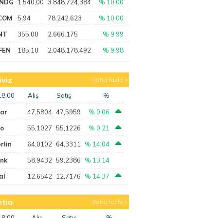
NDG
1.540,00
3.848.724.384
% 10,00
COM
5,94
78.242.623
% 10,00
NT
355,00
2.666.175
% 9,99
FEN
185,10
2.048.178.492
% 9,98
viz
daha fazla
18:00
Alış
Satış
%
lar
47,5804
47,5959
% 0,06
ro
55,1027
55,1226
% 0,21
rlin
64,0102
64,3311
% 14,04
ank
58,9432
59,2386
% 13,14
al
12,6542
12,7176
% 14,37
tia
daha fazla
18:00
Alış
Satış
%