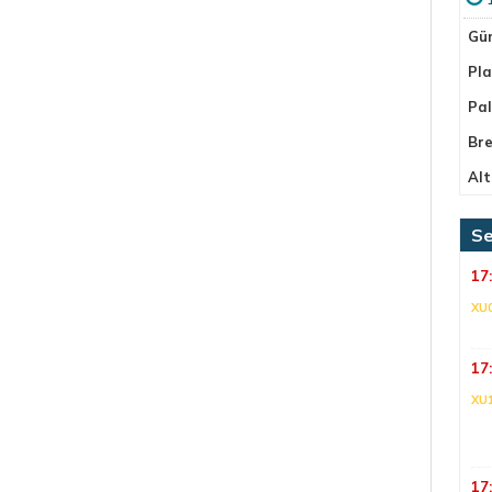
Gü
Pla
Pa
Bre
Alt
Se
17
XU
17
XU
17