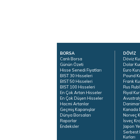
BORSA
DÖVİZ
Canlı Borsa
Döviz Ku
Günün Özeti
Dolar Ku
Hisse Senedi Fiyatları
Euro Kur
BIST 30 Hisseleri
Pound K
BIST 50 Hisseleri
Frank Ku
BIST 100 Hisseleri
Rus Rubl
En Çok Artan Hisseler
Riyal Kur
En Çok Düşen Hisseler
Avustral
Hacmi Artanlar
Danimar
Geçmiş Kapanışlar
Kanada D
Dünya Borsaları
Norveç K
Raporlar
İsveç Kr
Endeksler
Japon Ye
Serbest 
Kurları