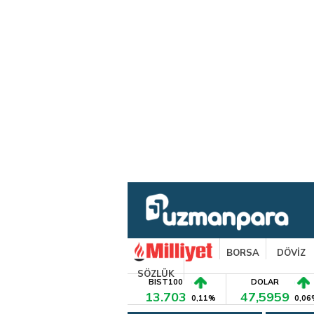
BORSA
DÖVİZ
SÖZLÜK
BIST100
DOLAR
13.703
47,5959
0,11%
0,06