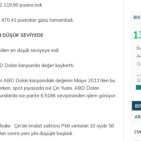
 2.119,90 puana indi.
BIS
 3.470,41 puandan günü tamamladı.
1
EN DÜŞÜK SEVİYEDE
D
ülen en düşük seviyeye indi.
Aç
Ö
 Doları
karşısında değer kaybetti.
En
n ABD Doları karşısındaki değerini Mayıs 2011'den bu
1
erken, spot piyasada ise Çin Yuanı, ABD Doları
 sıralarda ise parite 6,5186 seviyesinden işlem görüyor.
BI
AR
bakır, Çin'de imalat sektörü PMI verisinin 10 aydır 50
CV
an sonra yeni yıla düşüşle başladı.