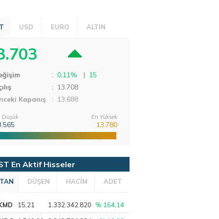
T
USD
EURO
ALTIN
3.703
eğişim
:
0,11%
|
15
ılış
:
13.708
nceki Kapanış
: 13.688
 Düşük
En Yüksek
3.565
13.780
ST En Aktif Hisseler
TAN
DÜŞEN
HACİM
ADET
KMD
15,21
1.332.342.820
% 164,14