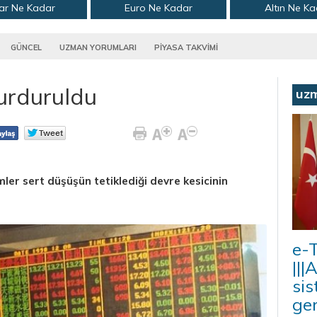
ar Ne Kadar
Euro Ne Kadar
Altın Ne K
GÜNCEL
UZMAN YORUMLARI
PİYASA TAKVİMİ
urduruldu
uz
mler sert düşüşün tetiklediği devre kesicinin
e-T
|||
sis
ger