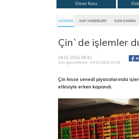
Döviz Kuru
Dol
GÜNDEM
KAP HABERLERİ
SON DAKİKA
Çin`de işlemler d
04.01.2016 08:42
Son güncelleme : 04.01.2016 10:36
Çin hisse senedi piyasalarında işle
etkisiyle erken kapandı.