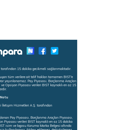
s tarafından 15 dakika gecikmeli sağlanmaktadır.
uşan tüm verilere ait telif hakları tamamen BIST'e
tekrar yayınlanamaz. Pay Piyasası, Borçlanma Araçları
m ve Opsiyon Piyasası verileri BIST kaynaklı en az 15
erdir.
ı Notu
i İletişim Hizmetleri A.Ş. tarafından
ğlanan Pay Piyasası, Borçlanma Araçları Piyasası,
on Piyasası verileri BIST kaynaklı en az 15 dakika
 BIST isim ve logosu Koruma Marka Belgesi altında
iz kullanılamaz, iktibas edilemez, değiştirilemez.