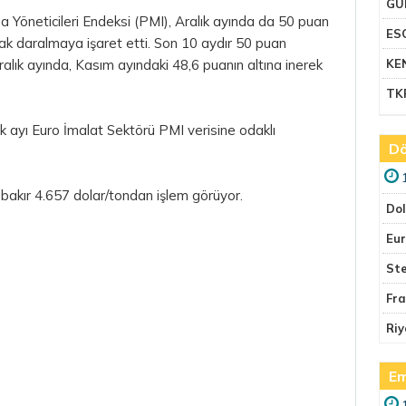
GU
a Yöneticileri Endeksi (PMI), Aralık ayında da 50 puan
ES
rak daralmaya işaret etti. Son 10 aydır 50 puan
alık ayında, Kasım ayındaki 48,6 puanın altına inerek
KE
TK
ık ayı
Euro
İmalat Sektörü PMI verisine odaklı
Dö
bakır 4.657 dolar/tondan işlem görüyor.
Do
Eu
Ste
Fr
Riy
Em