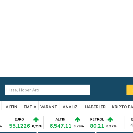
ALTIN
EMTİA
VARANT
ANALİZ
HABERLER
KRİPTO P
EURO
ALTIN
PETROL
55,1226
6.547,11
80,21
4
%
0,21%
0,79%
0,97%