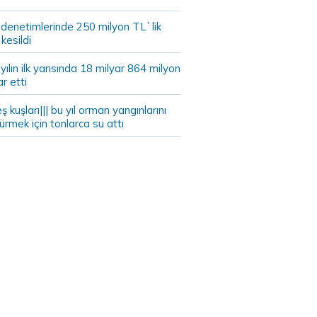
 denetimlerinde 250 milyon TL`lik
kesildi
ılın ilk yarısında 18 milyar 864 milyon
ar etti
eş kuşları||| bu yıl orman yangınlarını
rmek için tonlarca su attı