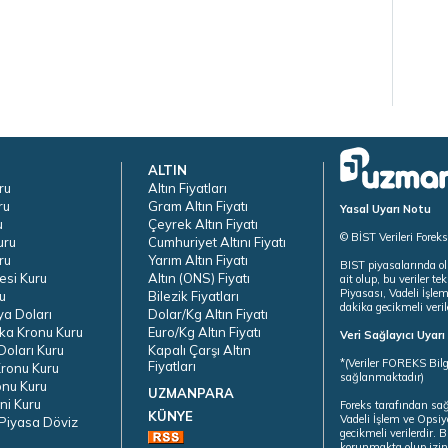
ALTIN
ru
Altın Fiyatları
ru
Gram Altın Fiyatı
Yasal Uyarı Notu
u
Çeyrek Altın Fiyatı
© BİST Verileri Forek
uru
Cumhuriyet Altını Fiyatı
ru
Yarım Altın Fiyatı
BIST piyasalarında ol
esi Kuru
Altın (ONS) Fiyatı
ait olup, bu veriler 
Piyasası, Vadeli İşle
u
Bilezik Fiyatları
dakika gecikmeli veril
ya Doları
Dolar/Kg Altın Fiyatı
ka Kronu Kuru
Euro/Kg Altın Fiyatı
Veri Sağlayıcı Uyar
oları Kuru
Kapalı Çarşı Altın
*(Veriler FOREKS Bilg
Fiyatları
ronu Kuru
sağlanmaktadır)
onu Kuru
UZMANPARA
ni Kuru
Foreks tarafından sa
KÜNYE
Vadeli İşlem ve Opsiy
Piyasa Döviz
gecikmeli verilerdir.
korunmakta olup izins