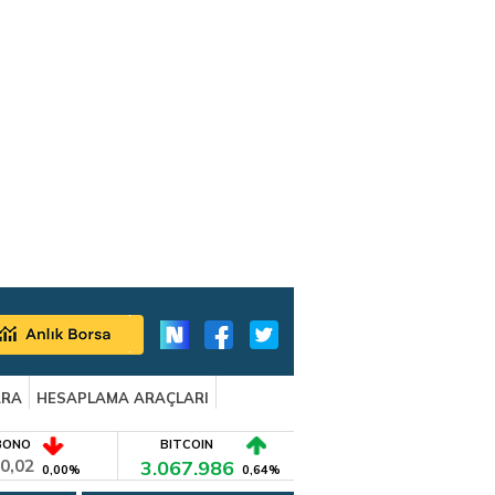
ARA
HESAPLAMA ARAÇLARI
BONO
BITCOIN
0,02
3.067.986
0,00%
0,64%