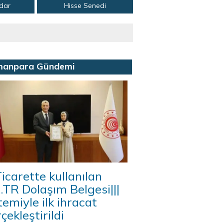
adar
Hisse Senedi
manpara Gündemi
icarette kullanılan
A.TR Dolaşım Belgesi|||
temiyle ilk ihracat
çekleştirildi