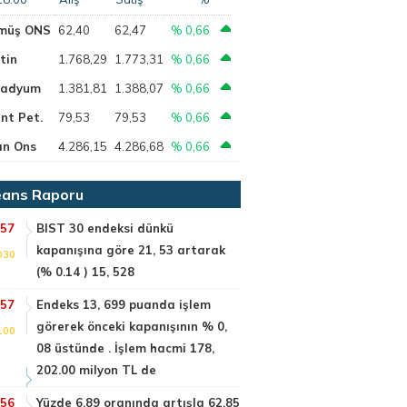
müş ONS
62,40
62,47
% 0,66
tin
1.768,29
1.773,31
% 0,66
ladyum
1.381,81
1.388,07
% 0,66
nt Pet.
79,53
79,53
% 0,66
ın Ons
4.286,15
4.286,68
% 0,66
ans Raporu
:57
BIST 30 endeksi dünkü
kapanışına göre 21, 53 artarak
030
(% 0.14 ) 15, 528
:57
Endeks 13, 699 puanda işlem
görerek önceki kapanışının % 0,
100
08 üstünde . İşlem hacmi 178,
202.00 milyon TL de
:56
Yüzde 6.89 oranında artışla 62.85