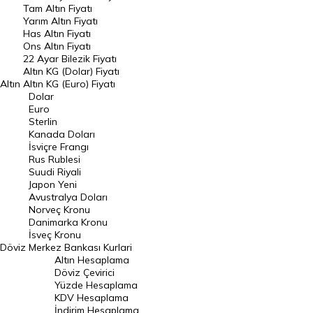
Tam Altın Fiyatı
Yarım Altın Fiyatı
DÖVİZ
Has Altın Fiyatı
Ons Altın Fiyatı
Döviz Kuru
22 Ayar Bilezik Fiyatı
Dolar Kuru
Altın KG (Dolar) Fiyatı
Altın
Altın KG (Euro) Fiyatı
Euro Kuru
Dolar
Euro
Pound Kuru
Sterlin
Kanada Doları
Frank Kuru
İsviçre Frangı
Riyal Kuru
Rus Rublesi
Suudi Riyali
Avustralya Doları
Japon Yeni
Avustralya Doları
Danimarka Kronu Kuru
Norveç Kronu
Danimarka Kronu
Kanada Doları Kuru
İsveç Kronu
Döviz
Merkez Bankası Kurlari
Norveç Kronu Kuru
Altın Hesaplama
İsveç Kronu Kuru
Döviz Çevirici
Yüzde Hesaplama
Japon Yeni Kuru
KDV Hesaplama
İndirim Hesaplama