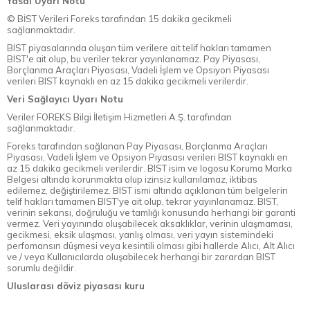
Yasal Uyarı Notu
© BİST Verileri Foreks tarafından 15 dakika gecikmeli
sağlanmaktadır.
BIST piyasalarında oluşan tüm verilere ait telif hakları tamamen
BIST'e ait olup, bu veriler tekrar yayınlanamaz. Pay Piyasası,
Borçlanma Araçları Piyasası, Vadeli İşlem ve Opsiyon Piyasası
verileri BIST kaynaklı en az 15 dakika gecikmeli verilerdir.
Veri Sağlayıcı Uyarı Notu
Veriler FOREKS Bilgi İletişim Hizmetleri A.Ş. tarafından
sağlanmaktadır.
Foreks tarafından sağlanan Pay Piyasası, Borçlanma Araçları
Piyasası, Vadeli İşlem ve Opsiyon Piyasası verileri BIST kaynaklı en
az 15 dakika gecikmeli verilerdir. BIST isim ve logosu Koruma Marka
Belgesi altında korunmakta olup izinsiz kullanılamaz, iktibas
edilemez, değiştirilemez. BIST ismi altında açıklanan tüm belgelerin
telif hakları tamamen BIST'ye ait olup, tekrar yayınlanamaz. BIST,
verinin sekansı, doğruluğu ve tamlığı konusunda herhangi bir garanti
vermez. Veri yayınında oluşabilecek aksaklıklar, verinin ulaşmaması,
gecikmesi, eksik ulaşması, yanlış olması, veri yayın sistemindeki
perfomansın düşmesi veya kesintili olması gibi hallerde Alıcı, Alt Alıcı
ve / veya Kullanıcılarda oluşabilecek herhangi bir zarardan BIST
sorumlu değildir.
Uluslarası döviz piyasası kuru