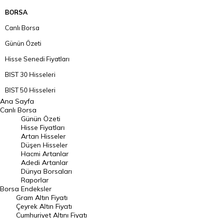
BORSA
Canlı Borsa
Günün Özeti
Hisse Senedi Fiyatları
BIST 30 Hisseleri
BIST 50 Hisseleri
Ana Sayfa
BIST 100 Hisseleri
Canlı Borsa
Günün Özeti
En Çok Artan Hisseler
Hisse Fiyatları
Artan Hisseler
En Çok Düşen Hisseler
Düşen Hisseler
Hacmi Artanlar
Hacmi Artanlar
Adedi Artanlar
Geçmiş Kapanışlar
Dünya Borsaları
Raporlar
Dünya Borsaları
Borsa
Endeksler
Gram Altın Fiyatı
Raporlar
Çeyrek Altın Fiyatı
Endeksler
Cumhuriyet Altını Fiyatı