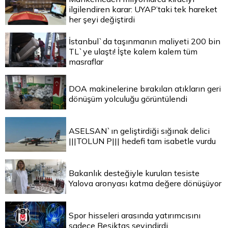
ilgilendiren karar: UYAP’taki tek hareket
her şeyi değiştirdi
İstanbul`da taşınmanın maliyeti 200 bin
TL`ye ulaştı! İşte kalem kalem tüm
masraflar
DOA makinelerine bırakılan atıkların geri
dönüşüm yolculuğu görüntülendi
ASELSAN`ın geliştirdiği sığınak delici
|||TOLUN P||| hedefi tam isabetle vurdu
Bakanlık desteğiyle kurulan tesiste
Yalova aronyası katma değere dönüşüyor
Spor hisseleri arasında yatırımcısını
sadece Beşiktaş sevindirdi