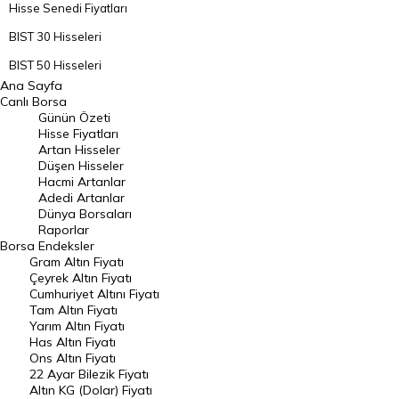
Hisse Senedi Fiyatları
BIST 30 Hisseleri
BIST 50 Hisseleri
Ana Sayfa
BIST 100 Hisseleri
Canlı Borsa
Günün Özeti
En Çok Artan Hisseler
Hisse Fiyatları
Artan Hisseler
En Çok Düşen Hisseler
Düşen Hisseler
Hacmi Artanlar
Hacmi Artanlar
Adedi Artanlar
Geçmiş Kapanışlar
Dünya Borsaları
Raporlar
Dünya Borsaları
Borsa
Endeksler
Gram Altın Fiyatı
Raporlar
Çeyrek Altın Fiyatı
Endeksler
Cumhuriyet Altını Fiyatı
Tam Altın Fiyatı
Yarım Altın Fiyatı
DÖVİZ
Has Altın Fiyatı
Ons Altın Fiyatı
Döviz Kuru
22 Ayar Bilezik Fiyatı
Dolar Kuru
Altın KG (Dolar) Fiyatı