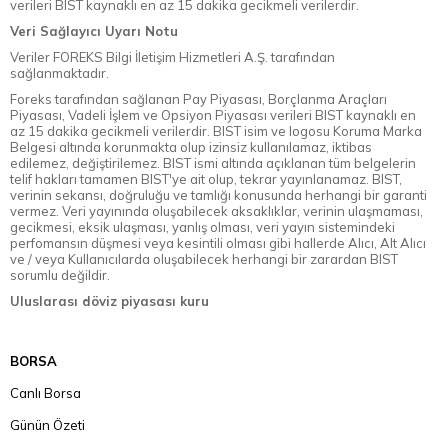
verileri BIST kaynaklı en az 15 dakika gecikmeli verilerdir.
Veri Sağlayıcı Uyarı Notu
Veriler FOREKS Bilgi İletişim Hizmetleri A.Ş. tarafından
sağlanmaktadır.
Foreks tarafından sağlanan Pay Piyasası, Borçlanma Araçları
Piyasası, Vadeli İşlem ve Opsiyon Piyasası verileri BIST kaynaklı en
az 15 dakika gecikmeli verilerdir. BIST isim ve logosu Koruma Marka
Belgesi altında korunmakta olup izinsiz kullanılamaz, iktibas
edilemez, değiştirilemez. BIST ismi altında açıklanan tüm belgelerin
telif hakları tamamen BIST'ye ait olup, tekrar yayınlanamaz. BIST,
verinin sekansı, doğruluğu ve tamlığı konusunda herhangi bir garanti
vermez. Veri yayınında oluşabilecek aksaklıklar, verinin ulaşmaması,
gecikmesi, eksik ulaşması, yanlış olması, veri yayın sistemindeki
perfomansın düşmesi veya kesintili olması gibi hallerde Alıcı, Alt Alıcı
ve / veya Kullanıcılarda oluşabilecek herhangi bir zarardan BIST
sorumlu değildir.
Uluslarası döviz piyasası kuru
BORSA
Canlı Borsa
Günün Özeti