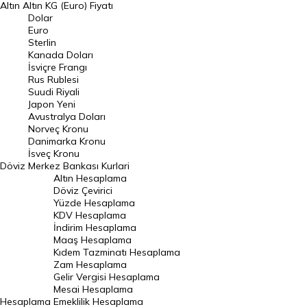
Altın
Altın KG (Euro) Fiyatı
Euro Kuru
Dolar
Euro
Pound Kuru
Sterlin
Kanada Doları
Frank Kuru
İsviçre Frangı
Riyal Kuru
Rus Rublesi
Suudi Riyali
Avustralya Doları
Japon Yeni
Avustralya Doları
Danimarka Kronu Kuru
Norveç Kronu
Danimarka Kronu
Kanada Doları Kuru
İsveç Kronu
Döviz
Merkez Bankası Kurlari
Norveç Kronu Kuru
Altın Hesaplama
İsveç Kronu Kuru
Döviz Çevirici
Yüzde Hesaplama
Japon Yeni Kuru
KDV Hesaplama
İndirim Hesaplama
Serbest Piyasa Döviz Kurları
Maaş Hesaplama
Kıdem Tazminatı Hesaplama
Merkez Bankası Döviz Kurları
Zam Hesaplama
Gelir Vergisi Hesaplama
ALTIN
Mesai Hesaplama
Hesaplama
Emeklilik Hesaplama
Altın Fiyatları