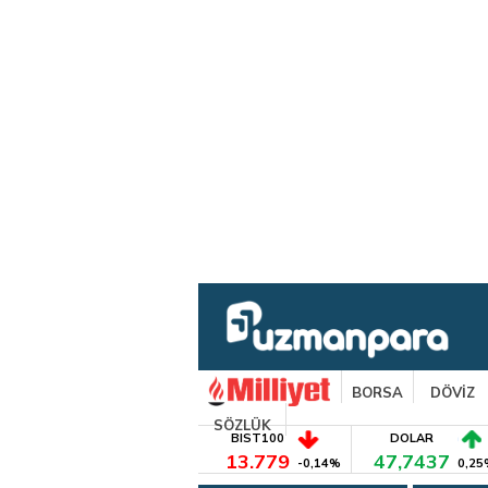
BORSA
DÖVİZ
SÖZLÜK
BIST100
DOLAR
13.779
47,7437
-0,14%
0,25