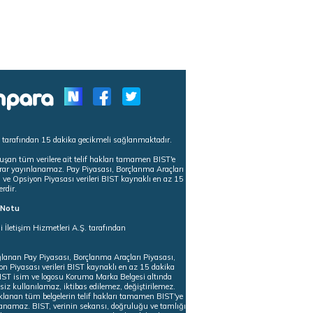
s tarafından 15 dakika gecikmeli sağlanmaktadır.
uşan tüm verilere ait telif hakları tamamen BIST'e
tekrar yayınlanamaz. Pay Piyasası, Borçlanma Araçları
m ve Opsiyon Piyasası verileri BIST kaynaklı en az 15
erdir.
ı Notu
i İletişim Hizmetleri A.Ş. tarafından
ğlanan Pay Piyasası, Borçlanma Araçları Piyasası,
on Piyasası verileri BIST kaynaklı en az 15 dakika
 BIST isim ve logosu Koruma Marka Belgesi altında
iz kullanılamaz, iktibas edilemez, değiştirilemez.
klanan tüm belgelerin telif hakları tamamen BIST'ye
nlanamaz. BIST, verinin sekansı, doğruluğu ve tamlığı