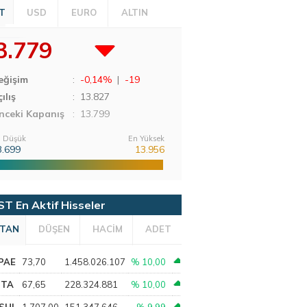
T
USD
EURO
ALTIN
3.779
eğişim
:
-0,14%
|
-19
ılış
:
13.827
nceki Kapanış
: 13.799
 Düşük
En Yüksek
3.699
13.956
ST En Aktif Hisseler
TAN
DÜŞEN
HACİM
ADET
PAE
73,70
1.458.026.107
% 10,00
PTA
67,65
228.324.881
% 10,00
SHL
1.707,00
151.347.646
% 9,99