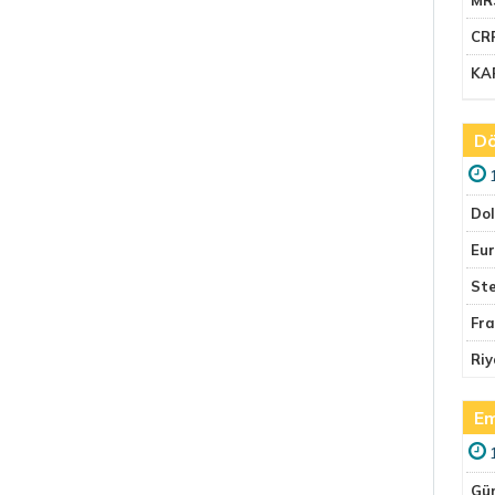
CR
KA
Dö
Do
Eu
Ste
Fr
Riy
Em
Gü