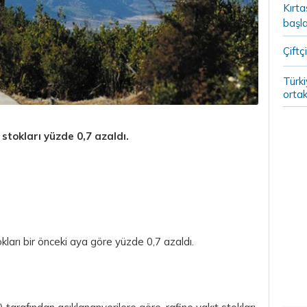
Kırt
başla
Çiftçi
Türki
ortak
stokları yüzde 0,7 azaldı.
kları bir önceki aya göre yüzde 0,7 azaldı.