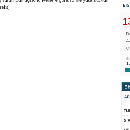
tarafından açıklananverilere göre, rafine yakıt stokları
BIS
oreks)
1
D
Aç
Ö
En
1
BI
AR
EM
GI
MR