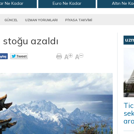
ar Ne Kadar
Euro Ne Kadar
Altın Ne K
GÜNCEL
UZMAN YORUMLARI
PİYASA TAKVİMİ
 stoğu azaldı
uz
Tic
sek
ara