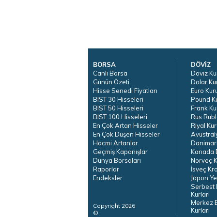
BORSA
DÖVİZ
Canlı Borsa
Döviz Ku
Günün Özeti
Dolar Ku
Hisse Senedi Fiyatları
Euro Kur
BIST 30 Hisseleri
Pound K
BIST 50 Hisseleri
Frank Ku
BIST 100 Hisseleri
Rus Rubl
En Çok Artan Hisseler
Riyal Kur
En Çok Düşen Hisseler
Avustral
Hacmi Artanlar
Danimar
Geçmiş Kapanışlar
Kanada D
Dünya Borsaları
Norveç K
Raporlar
İsveç Kr
Endeksler
Japon Ye
Serbest 
Kurları
Merkez 
Copyright 2026
Kurları
©