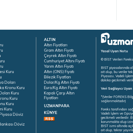
ALTIN
ru
Altın Fiyatları
ru
Gram Altın Fiyatı
Yasal Uyarı Notu
u
Çeyrek Altın Fiyatı
© BİST Verileri Forek
uru
Cumhuriyet Altını Fiyatı
ru
Yarım Altın Fiyatı
BIST piyasalarında ol
esi Kuru
Altın (ONS) Fiyatı
ait olup, bu veriler 
Piyasası, Vadeli İşle
u
Bilezik Fiyatları
dakika gecikmeli veril
ya Doları
Dolar/Kg Altın Fiyatı
ka Kronu Kuru
Euro/Kg Altın Fiyatı
Veri Sağlayıcı Uyar
oları Kuru
Kapalı Çarşı Altın
*(Veriler FOREKS Bilg
Fiyatları
ronu Kuru
sağlanmaktadır)
onu Kuru
UZMANPARA
ni Kuru
Foreks tarafından sa
KÜNYE
Vadeli İşlem ve Opsiy
Piyasa Döviz
gecikmeli verilerdir.
korunmakta olup izins
Bankası Döviz
BIST ismi altında açı
ait olup, tekrar yayı