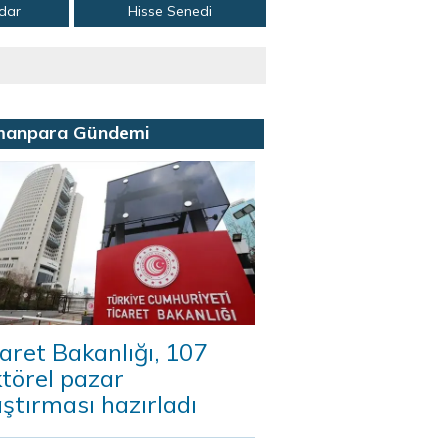
adar
Hisse Senedi
manpara Gündemi
aret Bakanlığı, 107
törel pazar
ştırması hazırladı