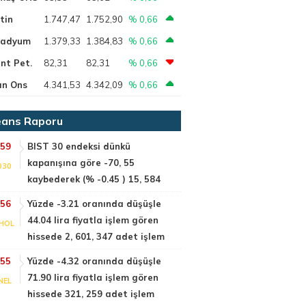
tin
1.747,47
1.752,90
% 0,66
ladyum
1.379,33
1.384,83
% 0,66
nt Pet.
82,31
82,31
% 0,66
ın Ons
4.341,53
4.342,09
% 0,66
ans Raporu
:59
BIST 30 endeksi dünkü
kapanışına göre -70, 55
030
kaybederek (% -0.45 ) 15, 584
:56
Yüzde -3.21 oranında düşüşle
44.04 lira fiyatla işlem gören
HOL
hissede 2, 601, 347 adet işlem
:55
Yüzde -4.32 oranında düşüşle
71.90 lira fiyatla işlem gören
NEL
hissede 321, 259 adet işlem