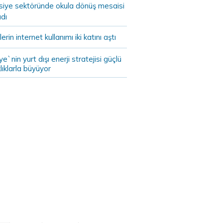
asiye sektöründe okula dönüş mesaisi
dı
lerin internet kullanımı iki katını aştı
ye`nin yurt dışı enerji stratejisi güçlü
lıklarla büyüyor