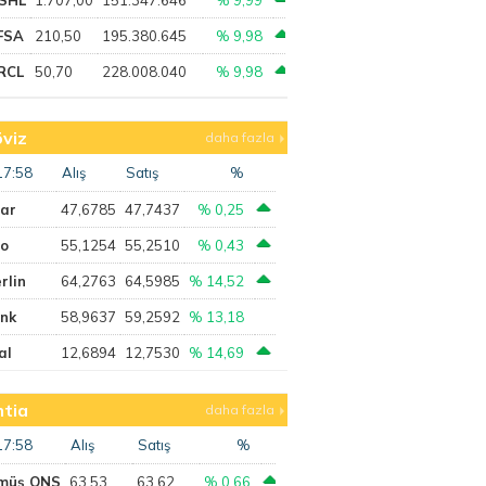
FSA
210,50
195.380.645
% 9,98
RCL
50,70
228.008.040
% 9,98
viz
daha fazla
17:58
Alış
Satış
%
lar
47,6785
47,7437
% 0,25
ro
55,1254
55,2510
% 0,43
rlin
64,2763
64,5985
% 14,52
ank
58,9637
59,2592
% 13,18
al
12,6894
12,7530
% 14,69
tia
daha fazla
17:58
Alış
Satış
%
müş ONS
63,53
63,62
% 0,66