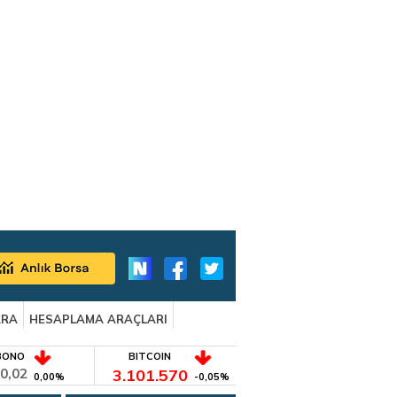
ARA
HESAPLAMA ARAÇLARI
BONO
BITCOIN
0,02
3.101.570
0,00%
-0,05%