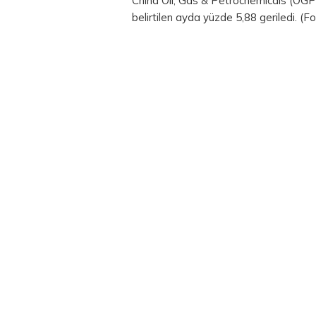
China Oil, Gas & Petrochemicals (OGP) 
belirtilen ayda yüzde 5,88 geriledi. (F