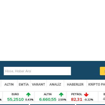
ALTIN
EMTİA
VARANT
ANALİZ
HABERLER
KRİPTO P
EURO
ALTIN
PETROL
55,2510
6.660,55
82,31
4
%
0,43%
2,59%
-0,22%