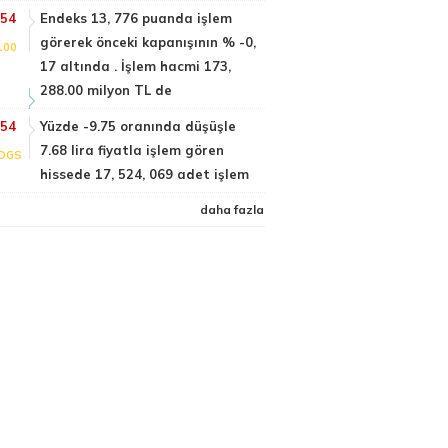
:54
Endeks 13, 776 puanda işlem
görerek önceki kapanışının % -0,
100
17 altında . İşlem hacmi 173,
288.00 milyon TL de
:54
Yüzde -9.75 oranında düşüşle
7.68 lira fiyatla işlem gören
DGS
hissede 17, 524, 069 adet işlem
daha fazla