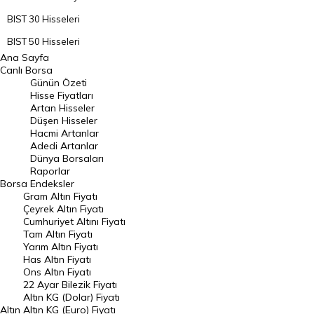
BIST 30 Hisseleri
BIST 50 Hisseleri
Ana Sayfa
BIST 100 Hisseleri
Canlı Borsa
Günün Özeti
En Çok Artan Hisseler
Hisse Fiyatları
Artan Hisseler
En Çok Düşen Hisseler
Düşen Hisseler
Hacmi Artanlar
Hacmi Artanlar
Adedi Artanlar
Geçmiş Kapanışlar
Dünya Borsaları
Raporlar
Dünya Borsaları
Borsa
Endeksler
Gram Altın Fiyatı
Raporlar
Çeyrek Altın Fiyatı
Endeksler
Cumhuriyet Altını Fiyatı
Tam Altın Fiyatı
Yarım Altın Fiyatı
DÖVİZ
Has Altın Fiyatı
Ons Altın Fiyatı
Döviz Kuru
22 Ayar Bilezik Fiyatı
Dolar Kuru
Altın KG (Dolar) Fiyatı
Altın
Altın KG (Euro) Fiyatı