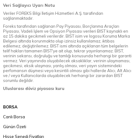
Veri Sağlayıcı Uyarı Notu
Veriler FOREKS Bilgi İletişim Hizmetleri A.Ş. tarafından
sağlanmaktadır.
Foreks tarafından sağlanan Pay Piyasası, Borçlanma Araçları
Piyasası, Vadeli İşlem ve Opsiyon Piyasası verileri BIST kaynaklı en
az 15 dakika gecikmeli verilerdir. BIST isim ve logosu Koruma Marka
Belgesi altında korunmakta olup izinsiz kullanılamaz, iktibas
edilemez, değiştirilemez. BIST ismi altında açıklanan tüm belgelerin
telif hakları tamamen BIST'ye ait olup, tekrar yayınlanamaz. BIST,
verinin sekansı, doğruluğu ve tamlığı konusunda herhangi bir garanti
vermez. Veri yayınında oluşabilecek aksaklıklar, verinin ulaşmaması,
gecikmesi, eksik ulaşması, yanlış olması, veri yayın sistemindeki
perfomansın düşmesi veya kesintili olması gibi hallerde Alıcı, Alt Alıcı
ve / veya Kullanıcılarda oluşabilecek herhangi bir zarardan BIST
sorumlu değildir.
Uluslarası döviz piyasası kuru
BORSA
Canlı Borsa
Günün Özeti
Hisse Senedi Fiyatları