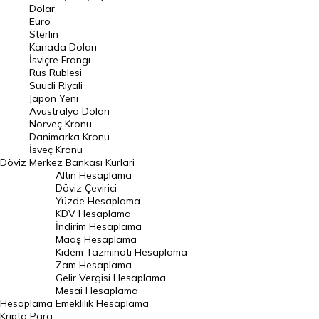
Euro Kuru
Dolar
Euro
Pound Kuru
Sterlin
Kanada Doları
Frank Kuru
İsviçre Frangı
Riyal Kuru
Rus Rublesi
Suudi Riyali
Avustralya Doları
Japon Yeni
Avustralya Doları
Danimarka Kronu Kuru
Norveç Kronu
Danimarka Kronu
Kanada Doları Kuru
İsveç Kronu
Döviz
Merkez Bankası Kurlari
Norveç Kronu Kuru
Altın Hesaplama
İsveç Kronu Kuru
Döviz Çevirici
Yüzde Hesaplama
Japon Yeni Kuru
KDV Hesaplama
İndirim Hesaplama
Serbest Piyasa Döviz Kurları
Maaş Hesaplama
Kıdem Tazminatı Hesaplama
Merkez Bankası Döviz Kurları
Zam Hesaplama
Gelir Vergisi Hesaplama
ALTIN
Mesai Hesaplama
Hesaplama
Emeklilik Hesaplama
Altın Fiyatları
Kripto Para