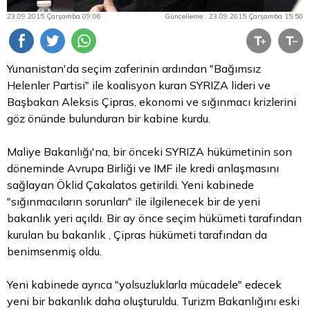
23.09.2015 Çarşamba 09:06
Güncelleme : 23.09.2015 Çarşamba 15:50
Yunanistan'da seçim zaferinin ardından "Bağımsız
Helenler Partisi" ile koalisyon kuran SYRIZA lideri ve
Başbakan Aleksis Çipras, ekonomi ve sığınmacı krizlerini
göz önünde bulunduran bir kabine kurdu.
Maliye Bakanlığı'na, bir önceki SYRIZA hükümetinin son
döneminde Avrupa Birliği ve IMF ile kredi anlaşmasını
sağlayan Öklid Çakalatos getirildi. Yeni kabinede
"sığınmacıların sorunları" ile ilgilenecek bir de yeni
bakanlık yeri açıldı. Bir ay önce seçim hükümeti tarafından
kurulan bu bakanlık , Çipras hükümeti tarafından da
benimsenmiş oldu.
Yeni kabinede ayrıca "yolsuzluklarla mücadele" edecek
yeni bir bakanlık daha oluşturuldu. Turizm Bakanlığını eski