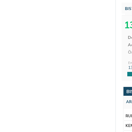
BIS
1
D
Aç
Ö
En
1
BI
AR
RU
KE