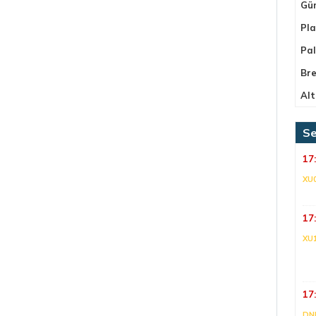
Gü
Pla
Pa
Bre
Alt
Se
17
XU
17
XU
17
DNI