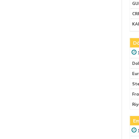
GU
CR
KA
Dö
Do
Eu
Ste
Fr
Riy
Em