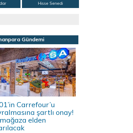
adar
Hisse Senedi
manpara Gündemi
1’in Carrefour’u
ralmasına şartlı onay!
 mağaza elden
arılacak