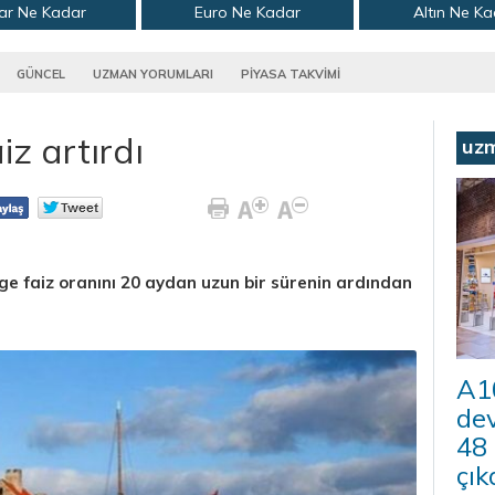
ar Ne Kadar
Euro Ne Kadar
Altın Ne K
GÜNCEL
UZMAN YORUMLARI
PİYASA TAKVİMİ
z artırdı
uz
 faiz oranını 20 aydan uzun bir sürenin ardından
A10
dev
48
çık