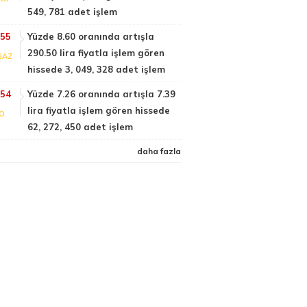
549, 781 adet işlem
:55
Yüzde 8.60 oranında artışla
290.50 lira fiyatla işlem gören
GAZ
hissede 3, 049, 328 adet işlem
:54
Yüzde 7.26 oranında artışla 7.39
lira fiyatla işlem gören hissede
FO
62, 272, 450 adet işlem
daha fazla