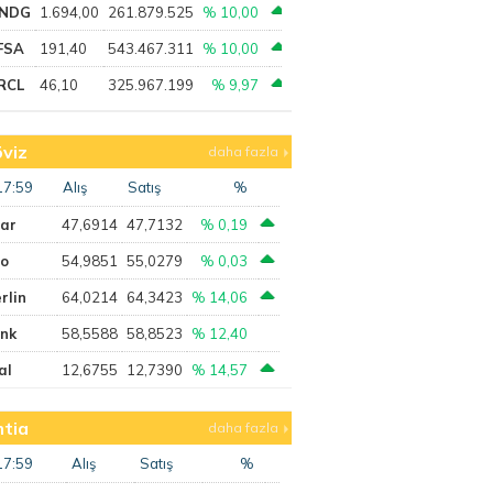
NDG
1.694,00
261.879.525
% 10,00
FSA
191,40
543.467.311
% 10,00
RCL
46,10
325.967.199
% 9,97
viz
daha fazla
17:59
Alış
Satış
%
lar
47,6914
47,7132
% 0,19
ro
54,9851
55,0279
% 0,03
rlin
64,0214
64,3423
% 14,06
ank
58,5588
58,8523
% 12,40
al
12,6755
12,7390
% 14,57
tia
daha fazla
17:59
Alış
Satış
%