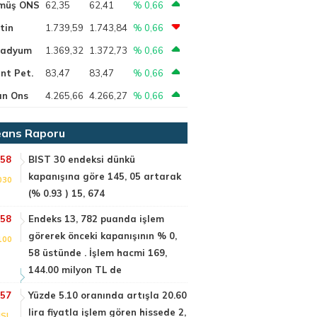
müş ONS
62,35
62,41
% 0,66
tin
1.739,59
1.743,84
% 0,66
ladyum
1.369,32
1.372,73
% 0,66
nt Pet.
83,47
83,47
% 0,66
ın Ons
4.265,66
4.266,27
% 0,66
ans Raporu
:58
BIST 30 endeksi dünkü
kapanışına göre 145, 05 artarak
030
(% 0.93 ) 15, 674
:58
Endeks 13, 782 puanda işlem
görerek önceki kapanışının % 0,
100
58 üstünde . İşlem hacmi 169,
144.00 milyon TL de
:57
Yüzde 5.10 oranında artışla 20.60
lira fiyatla işlem gören hissede 2,
SI