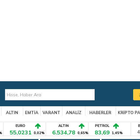
ALTIN
EMTİA
VARANT
ANALİZ
HABERLER
KRİPTO P
EURO
ALTIN
PETROL
55,0231
6.534,78
83,69
4
%
0,02%
0,65%
1,45%