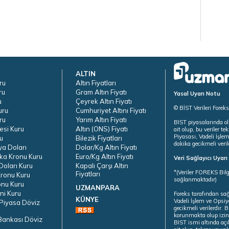
ALTIN
ru
Altın Fiyatları
ru
Gram Altın Fiyatı
Yasal Uyarı Notu
u
Çeyrek Altın Fiyatı
© BİST Verileri Forek
uru
Cumhuriyet Altını Fiyatı
ru
Yarım Altın Fiyatı
BIST piyasalarında ol
esi Kuru
Altın (ONS) Fiyatı
ait olup, bu veriler 
Piyasası, Vadeli İşle
u
Bilezik Fiyatları
dakika gecikmeli veril
ya Doları
Dolar/Kg Altın Fiyatı
ka Kronu Kuru
Euro/Kg Altın Fiyatı
Veri Sağlayıcı Uyar
oları Kuru
Kapalı Çarşı Altın
*(Veriler FOREKS Bilg
Fiyatları
ronu Kuru
sağlanmaktadır)
onu Kuru
UZMANPARA
ni Kuru
Foreks tarafından sa
KÜNYE
Vadeli İşlem ve Opsiy
Piyasa Döviz
gecikmeli verilerdir.
korunmakta olup izins
Bankası Döviz
BIST ismi altında açı