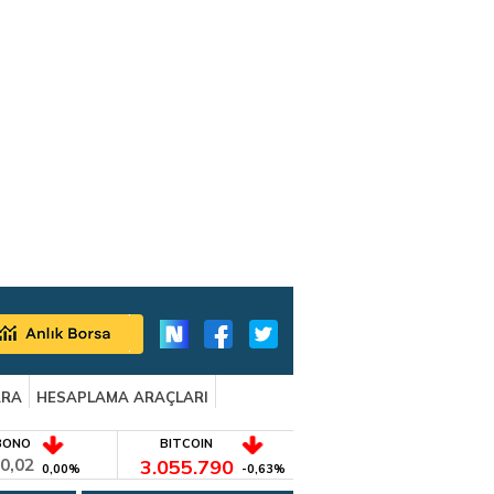
ARA
HESAPLAMA ARAÇLARI
BONO
BITCOIN
0,02
3.055.790
0,00%
-0,63%