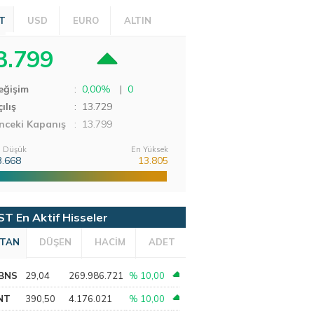
T
USD
EURO
ALTIN
3.799
eğişim
:
0,00%
|
0
ılış
:
13.729
nceki Kapanış
: 13.799
 Düşük
En Yüksek
3.668
13.805
ST En Aktif Hisseler
TAN
DÜŞEN
HACİM
ADET
BNS
29,04
269.986.721
% 10,00
NT
390,50
4.176.021
% 10,00