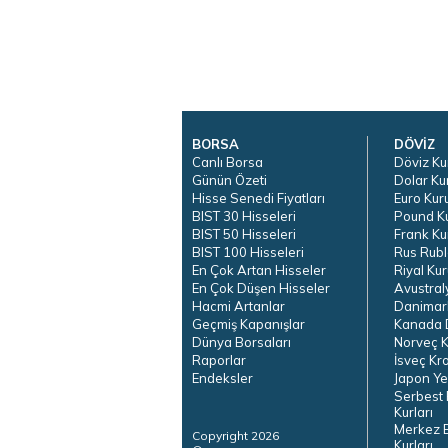
BORSA
DÖVİZ
Canlı Borsa
Döviz Ku
Günün Özeti
Dolar Ku
Hisse Senedi Fiyatları
Euro Kur
BIST 30 Hisseleri
Pound K
BIST 50 Hisseleri
Frank Ku
BIST 100 Hisseleri
Rus Rubl
En Çok Artan Hisseler
Riyal Kur
En Çok Düşen Hisseler
Avustral
Hacmi Artanlar
Danimar
Geçmiş Kapanışlar
Kanada D
Dünya Borsaları
Norveç K
Raporlar
İsveç Kr
Endeksler
Japon Ye
Serbest 
Kurları
Merkez 
Copyright 2026
Kurları