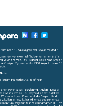
s tarafından 15 dakika gecikmeli sağlanmaktadır.
uşan tüm verilere ait telif hakları tamamen BIST'e
tekrar yayınlanamaz. Pay Piyasası, Borçlanma Araçları
m ve Opsiyon Piyasası verileri BIST kaynaklı en az 15
erdir.
ı Notu
i İletişim Hizmetleri A.Ş. tarafından
ğlanan Pay Piyasası, Borçlanma Araçları Piyasası,
on Piyasası verileri BIST kaynaklı en az 15 dakika
 BIST isim ve logosu Koruma Marka Belgesi altında
iz kullanılamaz, iktibas edilemez, değiştirilemez.
klanan tüm belgelerin telif hakları tamamen BIST'ye