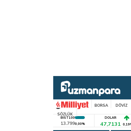
BORSA
DÖVİZ
SÖZLÜK
BIST100
DOLAR
13.799
47,7131
0,00%
0,19