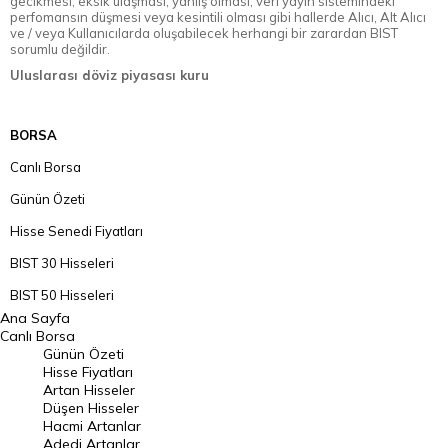
gecikmesi, eksik ulaşması, yanlış olması, veri yayın sistemindeki
perfomansın düşmesi veya kesintili olması gibi hallerde Alıcı, Alt Alıcı
ve / veya Kullanıcılarda oluşabilecek herhangi bir zarardan BIST
sorumlu değildir.
Uluslarası döviz piyasası kuru
BORSA
Canlı Borsa
Günün Özeti
Hisse Senedi Fiyatları
BIST 30 Hisseleri
BIST 50 Hisseleri
Ana Sayfa
BIST 100 Hisseleri
Canlı Borsa
Günün Özeti
En Çok Artan Hisseler
Hisse Fiyatları
Artan Hisseler
En Çok Düşen Hisseler
Düşen Hisseler
Hacmi Artanlar
Hacmi Artanlar
Adedi Artanlar