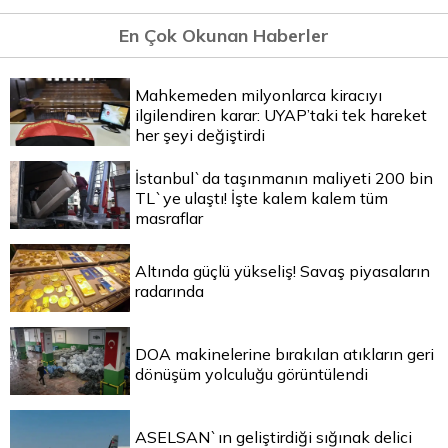
En Çok Okunan Haberler
Mahkemeden milyonlarca kiracıyı
ilgilendiren karar: UYAP’taki tek hareket
her şeyi değiştirdi
İstanbul`da taşınmanın maliyeti 200 bin
TL`ye ulaştı! İşte kalem kalem tüm
masraflar
Altında güçlü yükseliş! Savaş piyasaların
radarında
DOA makinelerine bırakılan atıkların geri
dönüşüm yolculuğu görüntülendi
ASELSAN`ın geliştirdiği sığınak delici