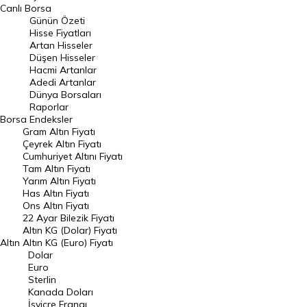
BIST 100 Hisseleri
Canlı Borsa
Günün Özeti
En Çok Artan Hisseler
Hisse Fiyatları
Artan Hisseler
En Çok Düşen Hisseler
Düşen Hisseler
Hacmi Artanlar
Hacmi Artanlar
Adedi Artanlar
Geçmiş Kapanışlar
Dünya Borsaları
Raporlar
Dünya Borsaları
Borsa
Endeksler
Gram Altın Fiyatı
Raporlar
Çeyrek Altın Fiyatı
Endeksler
Cumhuriyet Altını Fiyatı
Tam Altın Fiyatı
Yarım Altın Fiyatı
DÖVİZ
Has Altın Fiyatı
Ons Altın Fiyatı
Döviz Kuru
22 Ayar Bilezik Fiyatı
Dolar Kuru
Altın KG (Dolar) Fiyatı
Altın
Altın KG (Euro) Fiyatı
Euro Kuru
Dolar
Euro
Pound Kuru
Sterlin
Kanada Doları
Frank Kuru
İsviçre Frangı