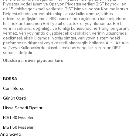
Piyasası, Vadeli İşlem ve Opsiyon Piyasası verileri BIST kaynaklı en
az 15 dakika gecikmeli verilerdir. BIST isim ve logosu Koruma Marka
Belgesi altında korunmakta olup izinsiz kullanılamaz, iktibas
edilemez, değiştirilemez. BIST ismi altında açıklanan tüm belgelerin
telif hakları tamamen BIST'ye ait olup, tekrar yayınlanamaz. BIST,
verinin sekansı, doğruluğu ve tamlığı konusunda herhangi bir garanti
vermez. Veri yayınında oluşabilecek aksaklıklar, verinin ulaşmaması,
gecikmesi, eksik ulaşması, yanlış olması, veri yayın sistemindeki
perfomansın düşmesi veya kesintili olması gibi hallerde Alıcı, Alt Alıcı
ve / veya Kullanıcılarda oluşabilecek herhangi bir zarardan BIST
sorumlu değildir.
Uluslarası döviz piyasası kuru
BORSA
Canlı Borsa
Günün Özeti
Hisse Senedi Fiyatları
BIST 30 Hisseleri
BIST 50 Hisseleri
Ana Sayfa