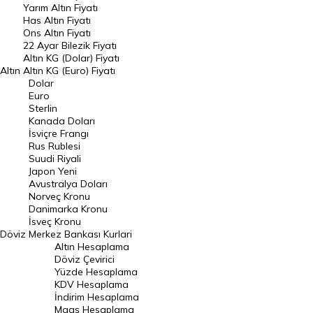
Yarım Altın Fiyatı
DÖVİZ
Has Altın Fiyatı
Ons Altın Fiyatı
Döviz Kuru
22 Ayar Bilezik Fiyatı
Dolar Kuru
Altın KG (Dolar) Fiyatı
Altın
Altın KG (Euro) Fiyatı
Euro Kuru
Dolar
Euro
Pound Kuru
Sterlin
Kanada Doları
Frank Kuru
İsviçre Frangı
Riyal Kuru
Rus Rublesi
Suudi Riyali
Avustralya Doları
Japon Yeni
Avustralya Doları
Danimarka Kronu Kuru
Norveç Kronu
Danimarka Kronu
Kanada Doları Kuru
İsveç Kronu
Döviz
Merkez Bankası Kurlari
Norveç Kronu Kuru
Altın Hesaplama
İsveç Kronu Kuru
Döviz Çevirici
Yüzde Hesaplama
Japon Yeni Kuru
KDV Hesaplama
İndirim Hesaplama
Serbest Piyasa Döviz Kurları
Maaş Hesaplama