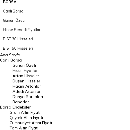
BORSA
Canlı Borsa
Günün Özeti
Hisse Senedi Fiyatları
BIST 30 Hisseleri
BIST 50 Hisseleri
Ana Sayfa
BIST 100 Hisseleri
Canlı Borsa
Günün Özeti
En Çok Artan Hisseler
Hisse Fiyatları
Artan Hisseler
En Çok Düşen Hisseler
Düşen Hisseler
Hacmi Artanlar
Hacmi Artanlar
Adedi Artanlar
Geçmiş Kapanışlar
Dünya Borsaları
Raporlar
Dünya Borsaları
Borsa
Endeksler
Gram Altın Fiyatı
Raporlar
Çeyrek Altın Fiyatı
Endeksler
Cumhuriyet Altını Fiyatı
Tam Altın Fiyatı