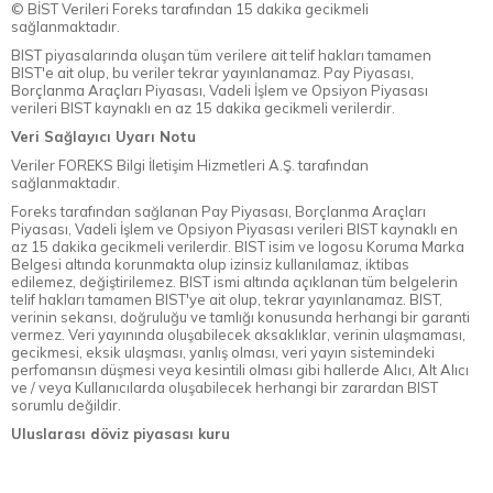
© BİST Verileri Foreks tarafından 15 dakika gecikmeli
sağlanmaktadır.
BIST piyasalarında oluşan tüm verilere ait telif hakları tamamen
BIST'e ait olup, bu veriler tekrar yayınlanamaz. Pay Piyasası,
Borçlanma Araçları Piyasası, Vadeli İşlem ve Opsiyon Piyasası
verileri BIST kaynaklı en az 15 dakika gecikmeli verilerdir.
Veri Sağlayıcı Uyarı Notu
Veriler FOREKS Bilgi İletişim Hizmetleri A.Ş. tarafından
sağlanmaktadır.
Foreks tarafından sağlanan Pay Piyasası, Borçlanma Araçları
Piyasası, Vadeli İşlem ve Opsiyon Piyasası verileri BIST kaynaklı en
az 15 dakika gecikmeli verilerdir. BIST isim ve logosu Koruma Marka
Belgesi altında korunmakta olup izinsiz kullanılamaz, iktibas
edilemez, değiştirilemez. BIST ismi altında açıklanan tüm belgelerin
telif hakları tamamen BIST'ye ait olup, tekrar yayınlanamaz. BIST,
verinin sekansı, doğruluğu ve tamlığı konusunda herhangi bir garanti
vermez. Veri yayınında oluşabilecek aksaklıklar, verinin ulaşmaması,
gecikmesi, eksik ulaşması, yanlış olması, veri yayın sistemindeki
perfomansın düşmesi veya kesintili olması gibi hallerde Alıcı, Alt Alıcı
ve / veya Kullanıcılarda oluşabilecek herhangi bir zarardan BIST
sorumlu değildir.
Uluslarası döviz piyasası kuru