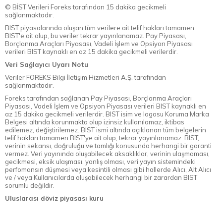
© BİST Verileri Foreks tarafından 15 dakika gecikmeli
sağlanmaktadır.
BIST piyasalarında oluşan tüm verilere ait telif hakları tamamen
BIST'e ait olup, bu veriler tekrar yayınlanamaz. Pay Piyasası,
Borçlanma Araçları Piyasası, Vadeli İşlem ve Opsiyon Piyasası
verileri BIST kaynaklı en az 15 dakika gecikmeli verilerdir.
Veri Sağlayıcı Uyarı Notu
Veriler FOREKS Bilgi İletişim Hizmetleri A.Ş. tarafından
sağlanmaktadır.
Foreks tarafından sağlanan Pay Piyasası, Borçlanma Araçları
Piyasası, Vadeli İşlem ve Opsiyon Piyasası verileri BIST kaynaklı en
az 15 dakika gecikmeli verilerdir. BIST isim ve logosu Koruma Marka
Belgesi altında korunmakta olup izinsiz kullanılamaz, iktibas
edilemez, değiştirilemez. BIST ismi altında açıklanan tüm belgelerin
telif hakları tamamen BIST'ye ait olup, tekrar yayınlanamaz. BIST,
verinin sekansı, doğruluğu ve tamlığı konusunda herhangi bir garanti
vermez. Veri yayınında oluşabilecek aksaklıklar, verinin ulaşmaması,
gecikmesi, eksik ulaşması, yanlış olması, veri yayın sistemindeki
perfomansın düşmesi veya kesintili olması gibi hallerde Alıcı, Alt Alıcı
ve / veya Kullanıcılarda oluşabilecek herhangi bir zarardan BIST
sorumlu değildir.
Uluslarası döviz piyasası kuru