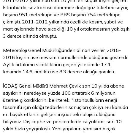
2011-2012 yıllarında son 10 yılın en soğuk kışını geçiren
İstanbul’da, söz konusu dönemde doğalgaz tüketimi sayaç
başına 951 metreküpe ve BBS başına 754 metreküpe
çıkmıştı. 2011-2012 yıllarında özellikle kasım, şubat ve
mart aylarında hava sıcaklığı 10 yıl ortalamasının yaklaşık
3 derece altında olmuştu.
Meteoroloji Genel Müdürlüğünden alınan veriler, 2015-
2016 kışının ise mevsim normallerinde olduğunu gösterdi.
Aylık ortalama sıcaklıkların geçen yıl ekimde 17.1,
kasımda 14.6, aralıkta ise 8.3 derece olduğu görüldü.
İGDAŞ Genel Müdürü Mehmet Çevik son 10 yılda abone
sayılarını neredeyse yüzde 100 artırarak 6 milyonun
üzerine çıkardıklarını belirterek, "İstanbulluların enerji
tasarrufu için aldığı tedbirlerin sonuçları çok iyi. Bu konuda
en büyük etkinin gelişen inşaat teknolojisi olduğunu
biliyoruz. Dış cephe ve pencerelerde ısı yalıtımı, son 10
yılda hızla yaygınlaştı. Yeni yapıların yanı sıra birçok