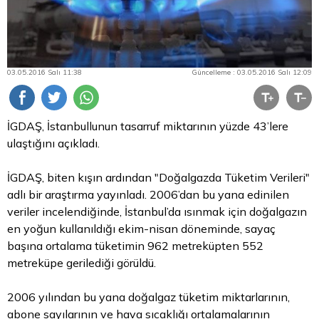
03.05.2016 Salı 11:38
Güncelleme : 03.05.2016 Salı 12:09
İGDAŞ, İstanbullunun tasarruf miktarının yüzde 43’lere
ulaştığını açıkladı.
İGDAŞ, biten kışın ardından "Doğalgazda Tüketim Verileri"
adlı bir araştırma yayınladı. 2006’dan bu yana edinilen
veriler incelendiğinde, İstanbul’da ısınmak için doğalgazın
en yoğun kullanıldığı ekim-nisan döneminde, sayaç
başına ortalama tüketimin 962 metreküpten 552
metreküpe gerilediği görüldü.
2006 yılından bu yana doğalgaz tüketim miktarlarının,
abone sayılarının ve hava sıcaklığı ortalamalarının