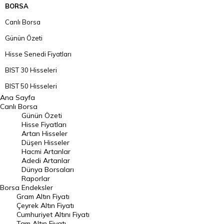
BORSA
Canlı Borsa
Günün Özeti
Hisse Senedi Fiyatları
BIST 30 Hisseleri
BIST 50 Hisseleri
Ana Sayfa
BIST 100 Hisseleri
Canlı Borsa
Günün Özeti
En Çok Artan Hisseler
Hisse Fiyatları
Artan Hisseler
En Çok Düşen Hisseler
Düşen Hisseler
Hacmi Artanlar
Hacmi Artanlar
Adedi Artanlar
Geçmiş Kapanışlar
Dünya Borsaları
Raporlar
Dünya Borsaları
Borsa
Endeksler
Gram Altın Fiyatı
Raporlar
Çeyrek Altın Fiyatı
Endeksler
Cumhuriyet Altını Fiyatı
Tam Altın Fiyatı