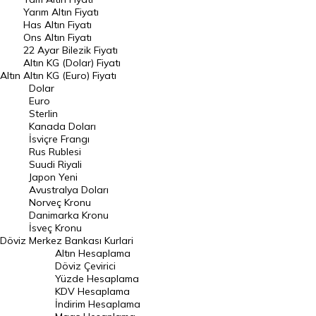
Yarım Altın Fiyatı
DÖVİZ
Has Altın Fiyatı
Ons Altın Fiyatı
Döviz Kuru
22 Ayar Bilezik Fiyatı
Dolar Kuru
Altın KG (Dolar) Fiyatı
Altın
Altın KG (Euro) Fiyatı
Euro Kuru
Dolar
Euro
Pound Kuru
Sterlin
Kanada Doları
Frank Kuru
İsviçre Frangı
Riyal Kuru
Rus Rublesi
Suudi Riyali
Avustralya Doları
Japon Yeni
Avustralya Doları
Danimarka Kronu Kuru
Norveç Kronu
Danimarka Kronu
Kanada Doları Kuru
İsveç Kronu
Döviz
Merkez Bankası Kurlari
Norveç Kronu Kuru
Altın Hesaplama
İsveç Kronu Kuru
Döviz Çevirici
Yüzde Hesaplama
Japon Yeni Kuru
KDV Hesaplama
İndirim Hesaplama
Serbest Piyasa Döviz Kurları