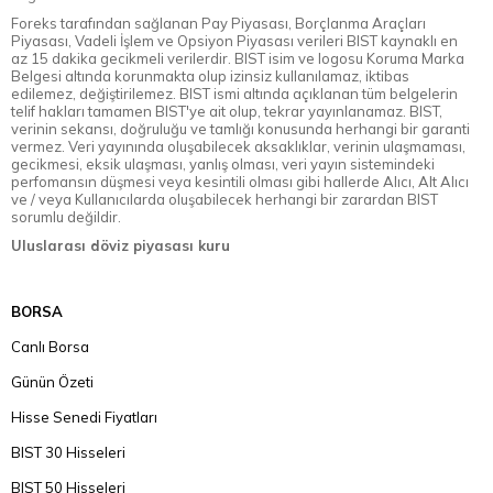
Foreks tarafından sağlanan Pay Piyasası, Borçlanma Araçları
Piyasası, Vadeli İşlem ve Opsiyon Piyasası verileri BIST kaynaklı en
az 15 dakika gecikmeli verilerdir. BIST isim ve logosu Koruma Marka
Belgesi altında korunmakta olup izinsiz kullanılamaz, iktibas
edilemez, değiştirilemez. BIST ismi altında açıklanan tüm belgelerin
telif hakları tamamen BIST'ye ait olup, tekrar yayınlanamaz. BIST,
verinin sekansı, doğruluğu ve tamlığı konusunda herhangi bir garanti
vermez. Veri yayınında oluşabilecek aksaklıklar, verinin ulaşmaması,
gecikmesi, eksik ulaşması, yanlış olması, veri yayın sistemindeki
perfomansın düşmesi veya kesintili olması gibi hallerde Alıcı, Alt Alıcı
ve / veya Kullanıcılarda oluşabilecek herhangi bir zarardan BIST
sorumlu değildir.
Uluslarası döviz piyasası kuru
BORSA
Canlı Borsa
Günün Özeti
Hisse Senedi Fiyatları
BIST 30 Hisseleri
BIST 50 Hisseleri