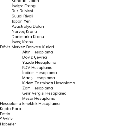
Kanada Doları
Frank Kuru
İsviçre Frangı
Riyal Kuru
Rus Rublesi
Suudi Riyali
Avustralya Doları
Japon Yeni
Avustralya Doları
Danimarka Kronu Kuru
Norveç Kronu
Danimarka Kronu
Kanada Doları Kuru
İsveç Kronu
Döviz
Merkez Bankası Kurlari
Norveç Kronu Kuru
Altın Hesaplama
İsveç Kronu Kuru
Döviz Çevirici
Yüzde Hesaplama
Japon Yeni Kuru
KDV Hesaplama
İndirim Hesaplama
Serbest Piyasa Döviz Kurları
Maaş Hesaplama
Kıdem Tazminatı Hesaplama
Merkez Bankası Döviz Kurları
Zam Hesaplama
Gelir Vergisi Hesaplama
ALTIN
Mesai Hesaplama
Hesaplama
Emeklilik Hesaplama
Altın Fiyatları
Kripto Para
Emtia
Gram Altın Fiyatı
Sözlük
Çeyrek Altın Fiyatı
Haberler