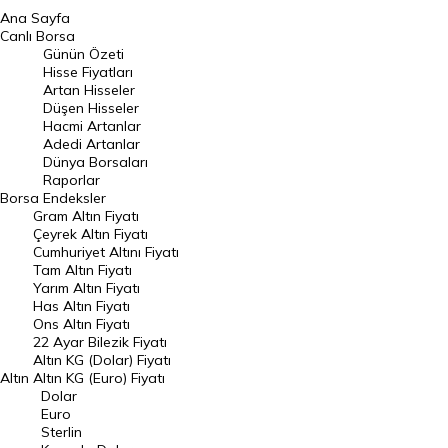
Ana Sayfa
BIST 100 Hisseleri
Canlı Borsa
Günün Özeti
En Çok Artan Hisseler
Hisse Fiyatları
Artan Hisseler
En Çok Düşen Hisseler
Düşen Hisseler
Hacmi Artanlar
Hacmi Artanlar
Adedi Artanlar
Geçmiş Kapanışlar
Dünya Borsaları
Raporlar
Dünya Borsaları
Borsa
Endeksler
Gram Altın Fiyatı
Raporlar
Çeyrek Altın Fiyatı
Endeksler
Cumhuriyet Altını Fiyatı
Tam Altın Fiyatı
Yarım Altın Fiyatı
DÖVİZ
Has Altın Fiyatı
Ons Altın Fiyatı
Döviz Kuru
22 Ayar Bilezik Fiyatı
Dolar Kuru
Altın KG (Dolar) Fiyatı
Altın
Altın KG (Euro) Fiyatı
Euro Kuru
Dolar
Euro
Pound Kuru
Sterlin