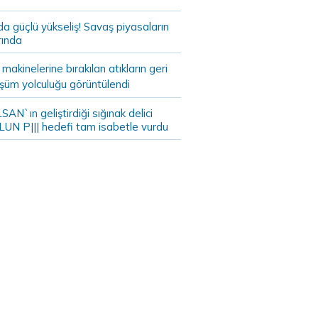
da güçlü yükseliş! Savaş piyasaların
rında
akinelerine bırakılan atıkların geri
şüm yolculuğu görüntülendi
AN`ın geliştirdiği sığınak delici
LUN P||| hedefi tam isabetle vurdu