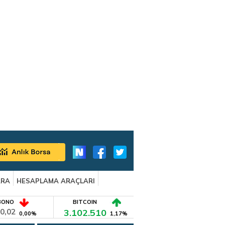
ARA
HESAPLAMA ARAÇLARI
BONO
BITCOIN
0,02
3.102.510
0,00%
1,17%