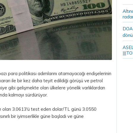
Altın
rada
DOA m
dönü
ASELS
|||TO
bazı
para
politikası adımlarını atamayacağı endişelerinin
ararı ile bir kez daha teyit edildiği görüşü ve petrol
ye gibi gelişmekte olan ülkelere yönelik varlıklardan
tında kalmayı sürdürüyor.
ye olan 3.0613'ü test eden dolar/TL günü 3.0550
nırlı bir iyimserlikle güne başladı ve güne