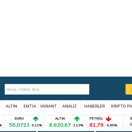
ALTIN
EMTİA
VARANT
ANALİZ
HABERLER
KRİPTO P
EURO
ALTIN
PETROL
55,0723
6.630,67
81,79
4
%
0,11%
2,13%
-0,85%