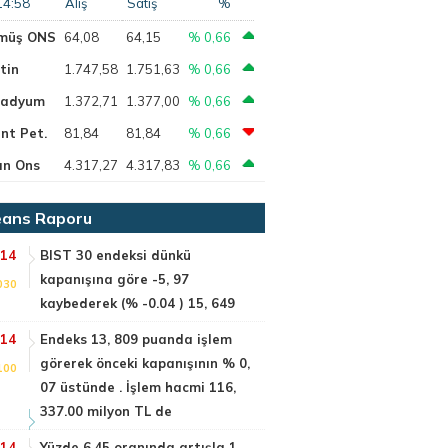
14:58
Alış
Satış
%
müş ONS
64,08
64,15
% 0,66
tin
1.747,58
1.751,63
% 0,66
ladyum
1.372,71
1.377,00
% 0,66
nt Pet.
81,84
81,84
% 0,66
ın Ons
4.317,27
4.317,83
% 0,66
ans Raporu
:14
BIST 30 endeksi dünkü
kapanışına göre -5, 97
030
kaybederek (% -0.04 ) 15, 649
:14
Endeks 13, 809 puanda işlem
görerek önceki kapanışının % 0,
100
07 üstünde . İşlem hacmi 116,
337.00 milyon TL de
:14
Yüzde 6.45 oranında artışla 1,