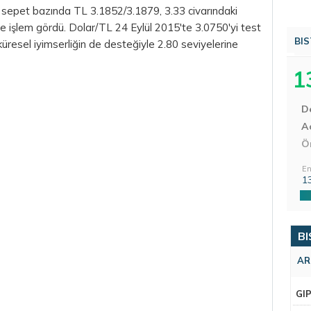
n sepet bazında
TL
3.1852/3.1879, 3.33 civarındaki
 işlem gördü. Dolar/TL 24 Eylül 2015'te 3.0750'yi test
BIS
küresel iyimserliğin de desteğiyle 2.80 seviyelerine
1
D
Aç
Ö
En
1
BI
AR
GI