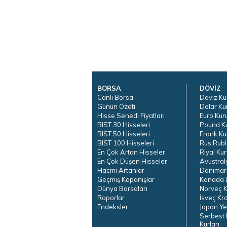
BORSA
DÖVİZ
Canlı Borsa
Döviz Ku
Günün Özeti
Dolar Ku
Hisse Senedi Fiyatları
Euro Kur
BIST 30 Hisseleri
Pound K
BIST 50 Hisseleri
Frank Ku
BIST 100 Hisseleri
Rus Rubl
En Çok Artan Hisseler
Riyal Kur
En Çok Düşen Hisseler
Avustral
Hacmi Artanlar
Danimar
Geçmiş Kapanışlar
Kanada D
Dünya Borsaları
Norveç K
Raporlar
İsveç Kr
Endeksler
Japon Ye
Serbest 
Kurları