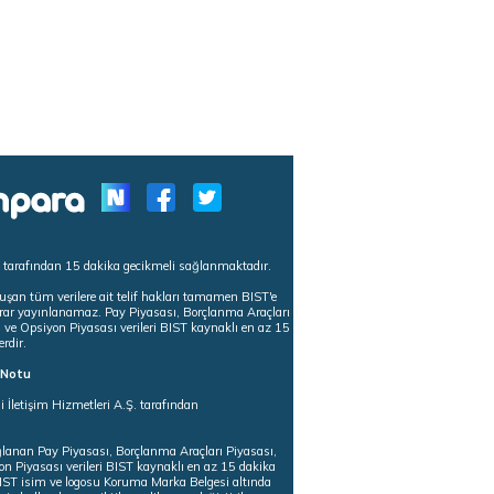
s tarafından 15 dakika gecikmeli sağlanmaktadır.
uşan tüm verilere ait telif hakları tamamen BIST'e
tekrar yayınlanamaz. Pay Piyasası, Borçlanma Araçları
m ve Opsiyon Piyasası verileri BIST kaynaklı en az 15
erdir.
ı Notu
i İletişim Hizmetleri A.Ş. tarafından
ğlanan Pay Piyasası, Borçlanma Araçları Piyasası,
on Piyasası verileri BIST kaynaklı en az 15 dakika
 BIST isim ve logosu Koruma Marka Belgesi altında