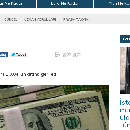
ar Ne Kadar
Euro Ne Kadar
Altın Ne K
GÜNCEL
UZMAN YORUMLARI
PİYASA TAKVİMİ
uz
/TL 3,04`ün altına geriledi.
İs
mal
ula
tü