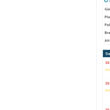
Gü
Pla
Pa
Bre
Alt
Se
15
XU
15
XU
15