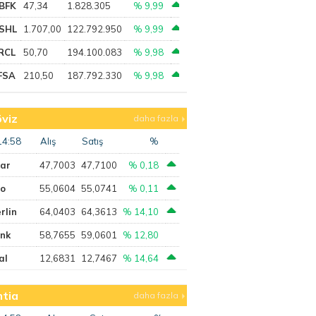
BFK
47,34
1.828.305
% 9,99
SHL
1.707,00
122.792.950
% 9,99
RCL
50,70
194.100.083
% 9,98
FSA
210,50
187.792.330
% 9,98
viz
daha fazla
14:58
Alış
Satış
%
lar
47,7003
47,7100
% 0,18
ro
55,0604
55,0741
% 0,11
rlin
64,0403
64,3613
% 14,10
ank
58,7655
59,0601
% 12,80
al
12,6831
12,7467
% 14,64
tia
daha fazla