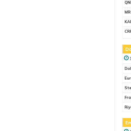
QN
MR
KA
CR
Dö
Do
Eu
Ste
Fr
Riy
Em