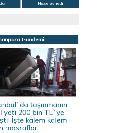
adar
Hisse Senedi
manpara Gündemi
tanbul`da taşınmanın
iyeti 200 bin TL`ye
ştı! İşte kalem kalem
m masraflar