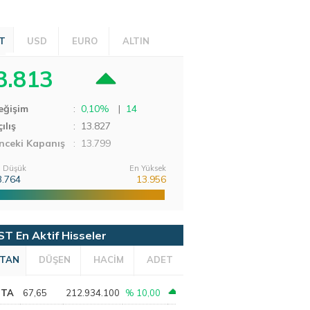
T
USD
EURO
ALTIN
3.813
eğişim
:
0,10%
|
14
ılış
:
13.827
nceki Kapanış
: 13.799
 Düşük
En Yüksek
3.764
13.956
ST En Aktif Hisseler
TAN
DÜŞEN
HACİM
ADET
PTA
67,65
212.934.100
% 10,00