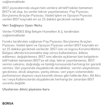
sağlanmaktadır.
BIST piyasalarında oluşan tüm verilere ait telif hakları tamamen
BIST'e ait olup, bu veriler tekrar yayınlanamaz. Pay Piyasası,
Borçlanma Araçları Piyasası, Vadeli İşlem ve Opsiyon Piyasası
verileri BIST kaynaklı en az 15 dakika gecikmeli verilerdir.
Veri Sağlayıcı Uyarı Notu
Veriler FOREKS Bilgi İletişim Hizmetleri A.Ş. tarafından
sağlanmaktadır.
Foreks tarafından sağlanan Pay Piyasası, Borçlanma Araçları
Piyasası, Vadeli İşlem ve Opsiyon Piyasası verileri BIST kaynaklı en
az 15 dakika gecikmeli verilerdir. BIST isim ve logosu Koruma Marka
Belgesi altında korunmakta olup izinsiz kullanılamaz, iktibas
edilemez, değiştirilemez. BIST ismi altında açıklanan tüm belgelerin
telif hakları tamamen BIST'ye ait olup, tekrar yayınlanamaz. BIST,
verinin sekansı, doğruluğu ve tamlığı konusunda herhangi bir garanti
vermez. Veri yayınında oluşabilecek aksaklıklar, verinin ulaşmaması,
gecikmesi, eksik ulaşması, yanlış olması, veri yayın sistemindeki
perfomansın düşmesi veya kesintili olması gibi hallerde Alıcı, Alt Alıcı
ve / veya Kullanıcılarda oluşabilecek herhangi bir zarardan BIST
sorumlu değildir.
Uluslarası döviz piyasası kuru
BORSA