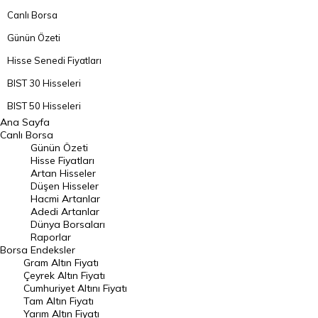
Canlı Borsa
Günün Özeti
Hisse Senedi Fiyatları
BIST 30 Hisseleri
BIST 50 Hisseleri
Ana Sayfa
BIST 100 Hisseleri
Canlı Borsa
Günün Özeti
En Çok Artan Hisseler
Hisse Fiyatları
Artan Hisseler
En Çok Düşen Hisseler
Düşen Hisseler
Hacmi Artanlar
Hacmi Artanlar
Adedi Artanlar
Geçmiş Kapanışlar
Dünya Borsaları
Raporlar
Dünya Borsaları
Borsa
Endeksler
Gram Altın Fiyatı
Raporlar
Çeyrek Altın Fiyatı
Endeksler
Cumhuriyet Altını Fiyatı
Tam Altın Fiyatı
Yarım Altın Fiyatı
DÖVİZ