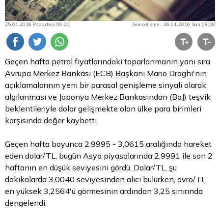
25.01.2016 Pazartesi 09:20
Güncelleme : 26.01.2016 Salı 08:50
Geçen hafta petrol fiyatlarındaki toparlanmanın yanı sıra
Avrupa Merkez Bankası (ECB) Başkanı Mario Draghi'nin
açıklamalarının yeni bir parasal genişleme sinyali olarak
algılanması ve Japonya Merkez Bankasından (BoJ) teşvik
beklentileriyle
dolar
gelişmekte olan ülke
para
birimleri
karşısında değer kaybetti.
Geçen hafta boyunca 2,9995 - 3,0615 aralığında hareket
eden dolar/TL, bugün Asya piyasalarında 2,9991 ile son 2
haftanın en düşük seviyesini gördü. Dolar/TL, şu
dakikalarda 3,0040 seviyesinden alıcı bulurken, avro/TL
en yüksek 3,2564'ü görmesinin ardından 3,25 sınırında
dengelendi.