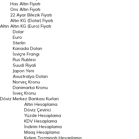
Has Altın Fiyatı
Ons Altın Fiyatı
Döviz Kuru
22 Ayar Bilezik Fiyatı
Dolar Kuru
Altın KG (Dolar) Fiyatı
Altın
Altın KG (Euro) Fiyatı
Euro Kuru
Dolar
Euro
Pound Kuru
Sterlin
Kanada Doları
Frank Kuru
İsviçre Frangı
Riyal Kuru
Rus Rublesi
Suudi Riyali
Avustralya Doları
Japon Yeni
Avustralya Doları
Danimarka Kronu Kuru
Norveç Kronu
Danimarka Kronu
Kanada Doları Kuru
İsveç Kronu
Döviz
Merkez Bankası Kurlari
Norveç Kronu Kuru
Altın Hesaplama
İsveç Kronu Kuru
Döviz Çevirici
Yüzde Hesaplama
Japon Yeni Kuru
KDV Hesaplama
İndirim Hesaplama
Serbest Piyasa Döviz Kurları
Maaş Hesaplama
Kıdem Tazminatı Hesaplama
Merkez Bankası Döviz Kurları