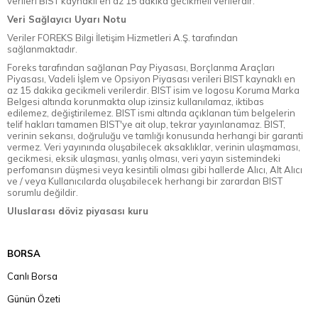
verileri BIST kaynaklı en az 15 dakika gecikmeli verilerdir.
Veri Sağlayıcı Uyarı Notu
Veriler FOREKS Bilgi İletişim Hizmetleri A.Ş. tarafından
sağlanmaktadır.
Foreks tarafından sağlanan Pay Piyasası, Borçlanma Araçları
Piyasası, Vadeli İşlem ve Opsiyon Piyasası verileri BIST kaynaklı en
az 15 dakika gecikmeli verilerdir. BIST isim ve logosu Koruma Marka
Belgesi altında korunmakta olup izinsiz kullanılamaz, iktibas
edilemez, değiştirilemez. BIST ismi altında açıklanan tüm belgelerin
telif hakları tamamen BIST'ye ait olup, tekrar yayınlanamaz. BIST,
verinin sekansı, doğruluğu ve tamlığı konusunda herhangi bir garanti
vermez. Veri yayınında oluşabilecek aksaklıklar, verinin ulaşmaması,
gecikmesi, eksik ulaşması, yanlış olması, veri yayın sistemindeki
perfomansın düşmesi veya kesintili olması gibi hallerde Alıcı, Alt Alıcı
ve / veya Kullanıcılarda oluşabilecek herhangi bir zarardan BIST
sorumlu değildir.
Uluslarası döviz piyasası kuru
BORSA
Canlı Borsa
Günün Özeti