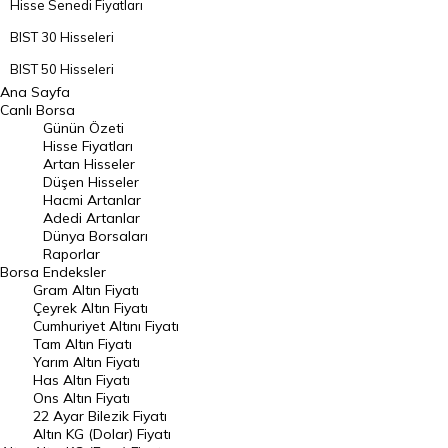
Hisse Senedi Fiyatları
BIST 30 Hisseleri
BIST 50 Hisseleri
Ana Sayfa
BIST 100 Hisseleri
Canlı Borsa
Günün Özeti
En Çok Artan Hisseler
Hisse Fiyatları
Artan Hisseler
En Çok Düşen Hisseler
Düşen Hisseler
Hacmi Artanlar
Hacmi Artanlar
Adedi Artanlar
Geçmiş Kapanışlar
Dünya Borsaları
Raporlar
Dünya Borsaları
Borsa
Endeksler
Gram Altın Fiyatı
Raporlar
Çeyrek Altın Fiyatı
Endeksler
Cumhuriyet Altını Fiyatı
Tam Altın Fiyatı
Yarım Altın Fiyatı
DÖVİZ
Has Altın Fiyatı
Ons Altın Fiyatı
Döviz Kuru
22 Ayar Bilezik Fiyatı
Dolar Kuru
Altın KG (Dolar) Fiyatı