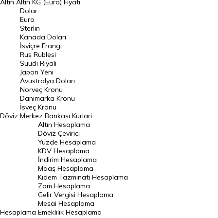
Altın
Altın KG (Euro) Fiyatı
Euro Kuru
Dolar
Euro
Pound Kuru
Sterlin
Kanada Doları
Frank Kuru
İsviçre Frangı
Riyal Kuru
Rus Rublesi
Suudi Riyali
Avustralya Doları
Japon Yeni
Avustralya Doları
Danimarka Kronu Kuru
Norveç Kronu
Danimarka Kronu
Kanada Doları Kuru
İsveç Kronu
Döviz
Merkez Bankası Kurlari
Norveç Kronu Kuru
Altın Hesaplama
İsveç Kronu Kuru
Döviz Çevirici
Yüzde Hesaplama
Japon Yeni Kuru
KDV Hesaplama
İndirim Hesaplama
Serbest Piyasa Döviz Kurları
Maaş Hesaplama
Kıdem Tazminatı Hesaplama
Merkez Bankası Döviz Kurları
Zam Hesaplama
Gelir Vergisi Hesaplama
ALTIN
Mesai Hesaplama
Hesaplama
Emeklilik Hesaplama
Altın Fiyatları