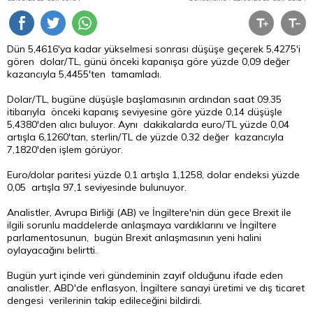
Dün 5,4616'ya kadar yükselmesi sonrası düşüşe geçerek 5,4275'i
gören dolar/TL, günü önceki kapanışa göre yüzde 0,09 değer
kazancıyla 5,4455'ten tamamladı.
Dolar/TL, bugüne düşüşle başlamasının ardından saat 09.35
itibarıyla önceki kapanış seviyesine göre yüzde 0,14 düşüşle
5,4380'den alıcı buluyor. Aynı dakikalarda euro/TL yüzde 0,04
artışla 6,1260'tan, sterlin/TL de yüzde 0,32 değer kazancıyla
7,1820'den işlem görüyor.
Euro/dolar paritesi yüzde 0,1 artışla 1,1258,
dolar
endeksi yüzde
0,05 artışla 97,1 seviyesinde bulunuyor.
Analistler, Avrupa Birliği (AB) ve İngiltere'nin dün gece Brexit ile
ilgili sorunlu maddelerde anlaşmaya vardıklarını ve İngiltere
parlamentosunun, bugün Brexit anlaşmasının yeni halini
oylayacağını belirtti.
Bugün yurt içinde veri gündeminin zayıf olduğunu ifade eden
analistler, ABD'de enflasyon, İngiltere sanayi üretimi ve dış ticaret
dengesi verilerinin takip edileceğini bildirdi.