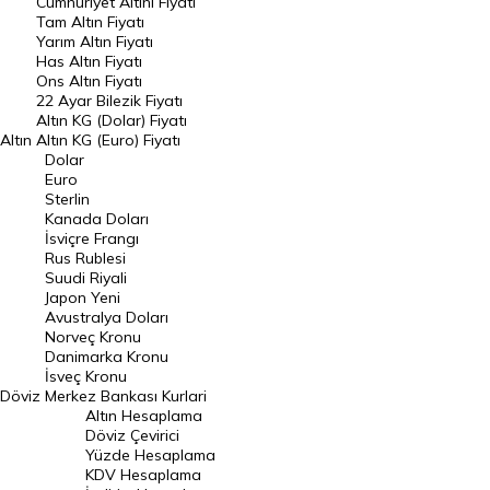
Endeksler
Cumhuriyet Altını Fiyatı
Tam Altın Fiyatı
Yarım Altın Fiyatı
DÖVİZ
Has Altın Fiyatı
Ons Altın Fiyatı
Döviz Kuru
22 Ayar Bilezik Fiyatı
Dolar Kuru
Altın KG (Dolar) Fiyatı
Altın
Altın KG (Euro) Fiyatı
Euro Kuru
Dolar
Euro
Pound Kuru
Sterlin
Kanada Doları
Frank Kuru
İsviçre Frangı
Riyal Kuru
Rus Rublesi
Suudi Riyali
Avustralya Doları
Japon Yeni
Avustralya Doları
Danimarka Kronu Kuru
Norveç Kronu
Danimarka Kronu
Kanada Doları Kuru
İsveç Kronu
Döviz
Merkez Bankası Kurlari
Norveç Kronu Kuru
Altın Hesaplama
İsveç Kronu Kuru
Döviz Çevirici
Yüzde Hesaplama
Japon Yeni Kuru
KDV Hesaplama