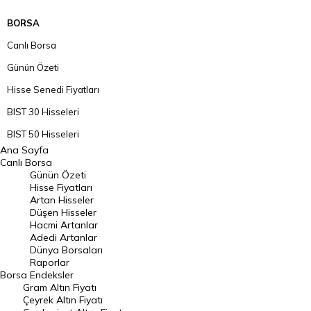
BORSA
Canlı Borsa
Günün Özeti
Hisse Senedi Fiyatları
BIST 30 Hisseleri
BIST 50 Hisseleri
Ana Sayfa
BIST 100 Hisseleri
Canlı Borsa
Günün Özeti
En Çok Artan Hisseler
Hisse Fiyatları
Artan Hisseler
En Çok Düşen Hisseler
Düşen Hisseler
Hacmi Artanlar
Hacmi Artanlar
Adedi Artanlar
Geçmiş Kapanışlar
Dünya Borsaları
Raporlar
Dünya Borsaları
Borsa
Endeksler
Gram Altın Fiyatı
Raporlar
Çeyrek Altın Fiyatı