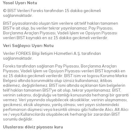
Yasal Uyarı Notu
© BİST Verileri Foreks tarafından 15 dakika gecikmeli
sağlanmaktadır.
BIST piyasalarında oluşan tüm verilere ait telif hakları tamamen
BIST'e ait olup, bu veriler tekrar yayınlanamaz. Pay Piyasası,
Borçlanma Araçları Piyasası, Vadeli İşlem ve Opsiyon Piyasası
verileri BIST kaynaklı en az 15 dakika gecikmeli verilerdir.
Veri Sağlayıcı Uyarı Notu
Veriler FOREKS Bilgi İletişim Hizmetleri A.Ş. tarafından
sağlanmaktadır.
Foreks tarafından sağlanan Pay Piyasası, Borçlanma Araçları
Piyasası, Vadeli İşlem ve Opsiyon Piyasası verileri BIST kaynaklı en
az 15 dakika gecikmeli verilerdir. BIST isim ve logosu Koruma Marka
Belgesi altında korunmakta olup izinsiz kullanılamaz, iktibas
edilemez, değiştirilemez. BIST ismi altında açıklanan tüm belgelerin
telif hakları tamamen BIST'ye ait olup, tekrar yayınlanamaz. BIST,
verinin sekansı, doğruluğu ve tamlığı konusunda herhangi bir garanti
vermez. Veri yayınında oluşabilecek aksaklıklar, verinin ulaşmaması,
gecikmesi, eksik ulaşması, yanlış olması, veri yayın sistemindeki
perfomansın düşmesi veya kesintili olması gibi hallerde Alıcı, Alt Alıcı
ve / veya Kullanıcılarda oluşabilecek herhangi bir zarardan BIST
sorumlu değildir.
Uluslarası döviz piyasası kuru