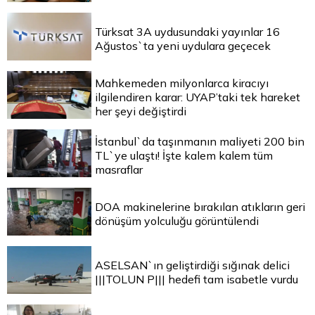
Türksat 3A uydusundaki yayınlar 16
Ağustos`ta yeni uydulara geçecek
Mahkemeden milyonlarca kiracıyı
ilgilendiren karar: UYAP’taki tek hareket
her şeyi değiştirdi
İstanbul`da taşınmanın maliyeti 200 bin
TL`ye ulaştı! İşte kalem kalem tüm
masraflar
DOA makinelerine bırakılan atıkların geri
dönüşüm yolculuğu görüntülendi
ASELSAN`ın geliştirdiği sığınak delici
|||TOLUN P||| hedefi tam isabetle vurdu