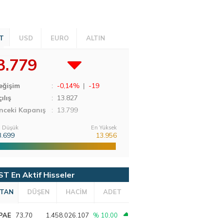
T
USD
EURO
ALTIN
3.779
eğişim
:
-0,14%
|
-19
ılış
:
13.827
nceki Kapanış
: 13.799
 Düşük
En Yüksek
3.699
13.956
ST En Aktif Hisseler
TAN
DÜŞEN
HACİM
ADET
PAE
73,70
1.458.026.107
% 10,00