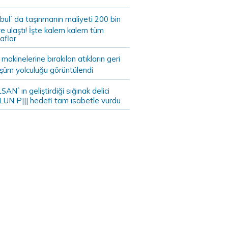
bul`da taşınmanın maliyeti 200 bin
e ulaştı! İşte kalem kalem tüm
aflar
akinelerine bırakılan atıkların geri
şüm yolculuğu görüntülendi
AN`ın geliştirdiği sığınak delici
LUN P||| hedefi tam isabetle vurdu