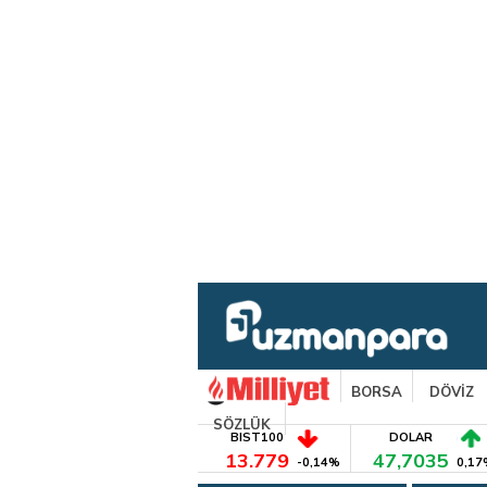
BORSA
DÖVİZ
SÖZLÜK
BIST100
DOLAR
13.779
47,7035
-0,14%
0,17