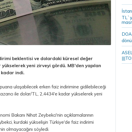
İstan
TL`y
masr
DOA m
dönü
ASELS
|||TO
irimi beklentisi ve dolardaki küresel değer
 yükselerek yeni zirveyi gördü. MB'den yapılan
 kadar indi.
ana ulaşabilecek erken faiz indirimine gidilebileceği
kazancı ile dolar/TL, 2,4434'e kadar yükselerek yeni
onomi Bakanı Nihat Zeybekci'nin açıklamalarının
bekci, kurdaki yükselişin Türkiye'de faiz indirimi
inin olmayacağını söyledi.