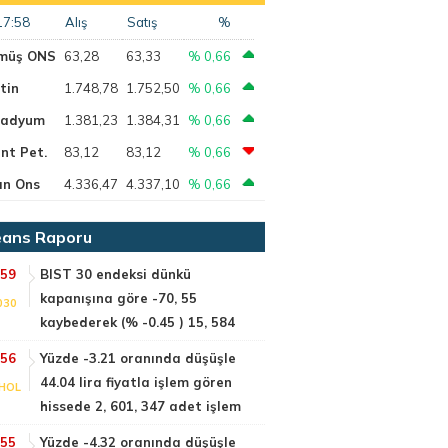
17:58
Alış
Satış
%
müş ONS
63,28
63,33
% 0,66
tin
1.748,78
1.752,50
% 0,66
ladyum
1.381,23
1.384,31
% 0,66
nt Pet.
83,12
83,12
% 0,66
ın Ons
4.336,47
4.337,10
% 0,66
ans Raporu
:59
BIST 30 endeksi dünkü
kapanışına göre -70, 55
030
kaybederek (% -0.45 ) 15, 584
:56
Yüzde -3.21 oranında düşüşle
44.04 lira fiyatla işlem gören
HOL
hissede 2, 601, 347 adet işlem
:55
Yüzde -4.32 oranında düşüşle