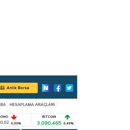
ARA
HESAPLAMA ARAÇLARI
BONO
BITCOIN
0,02
3.090.465
0,00%
0,49%