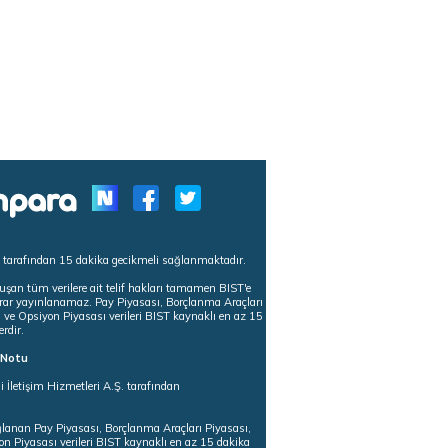
s tarafından 15 dakika gecikmeli sağlanmaktadır.
uşan tüm verilere ait telif hakları tamamen BIST'e
tekrar yayınlanamaz. Pay Piyasası, Borçlanma Araçları
m ve Opsiyon Piyasası verileri BIST kaynaklı en az 15
erdir.
ı Notu
i İletişim Hizmetleri A.Ş. tarafından
ğlanan Pay Piyasası, Borçlanma Araçları Piyasası,
on Piyasası verileri BIST kaynaklı en az 15 dakika