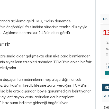
BIS
arında açıklama geldi. MB, "Yakın dönemde
nin öngördüğü faiz indirim sürecinin temkin düzeyiyle
1
. Açıklama sonrası kur 2,43'ün altını gördü.
D
ETTİ?
Aç
Ö
arşısında diğer gelişmekte olan ülke
para
birimlerinden
 siyasilerin talepleri ardından TCMB'nin erken bir faiz
En
lirtiyorlar.
1
düşüşün faiz indirimlerini meşrulaştırdığını ancak
Bankası'nın kredibilitesine zarar verdiğini, TCMB'nin
BI
sa bile artık dışarıdan böyle görünmediğini belirtiyorlar.
AR
yı enflasyon verisi ardından acil bir toplantı
0 baz puan indirime gideceği öngörülüyor.
EM