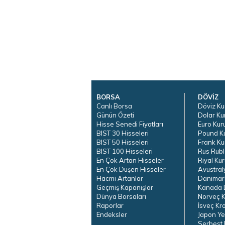
BORSA
DÖVİZ
Canlı Borsa
Döviz Ku
Günün Özeti
Dolar Ku
Hisse Senedi Fiyatları
Euro Kur
BIST 30 Hisseleri
Pound K
BIST 50 Hisseleri
Frank Ku
BIST 100 Hisseleri
Rus Rubl
En Çok Artan Hisseler
Riyal Kur
En Çok Düşen Hisseler
Avustral
Hacmi Artanlar
Danimar
Geçmiş Kapanışlar
Kanada D
Dünya Borsaları
Norveç K
Raporlar
İsveç Kr
Endeksler
Japon Ye
Serbest 