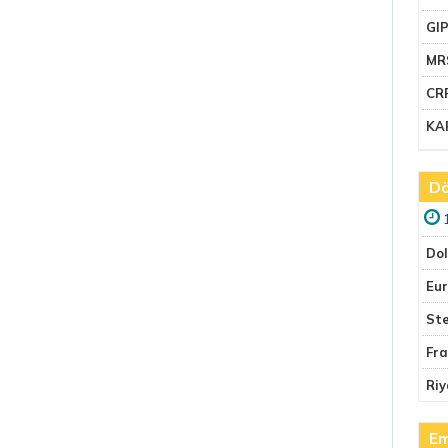
GI
MR
CR
KA
Dö
Do
Eu
Ste
Fr
Riy
Em