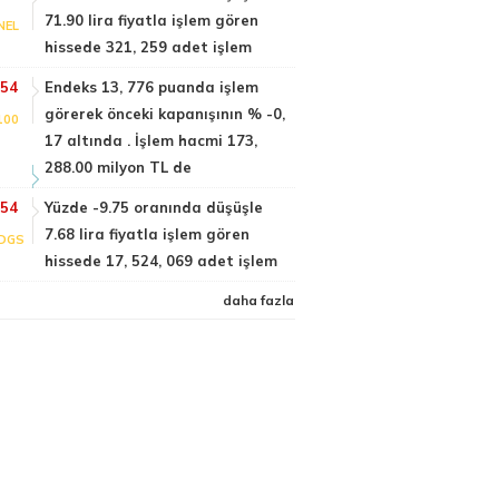
71.90 lira fiyatla işlem gören
NEL
hissede 321, 259 adet işlem
:54
Endeks 13, 776 puanda işlem
görerek önceki kapanışının % -0,
100
17 altında . İşlem hacmi 173,
288.00 milyon TL de
:54
Yüzde -9.75 oranında düşüşle
7.68 lira fiyatla işlem gören
DGS
hissede 17, 524, 069 adet işlem
daha fazla