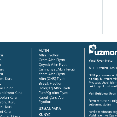
ALTIN
ru
Altın Fiyatları
ru
Gram Altın Fiyatı
Yasal Uyarı Notu
u
Çeyrek Altın Fiyatı
© BİST Verileri Forek
uru
Cumhuriyet Altını Fiyatı
ru
Yarım Altın Fiyatı
BIST piyasalarında ol
esi Kuru
Altın (ONS) Fiyatı
ait olup, bu veriler 
Piyasası, Vadeli İşle
u
Bilezik Fiyatları
dakika gecikmeli veril
ya Doları
Dolar/Kg Altın Fiyatı
ka Kronu Kuru
Euro/Kg Altın Fiyatı
Veri Sağlayıcı Uyar
oları Kuru
Kapalı Çarşı Altın
*(Veriler FOREKS Bilg
Fiyatları
ronu Kuru
sağlanmaktadır)
onu Kuru
UZMANPARA
ni Kuru
Foreks tarafından sa
KÜNYE
Vadeli İşlem ve Opsiy
Piyasa Döviz