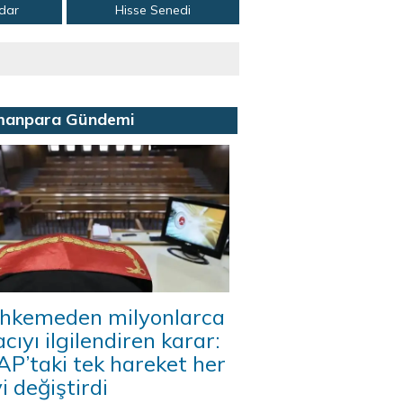
adar
Hisse Senedi
manpara Gündemi
hkemeden milyonlarca
acıyı ilgilendiren karar:
P’taki tek hareket her
i değiştirdi