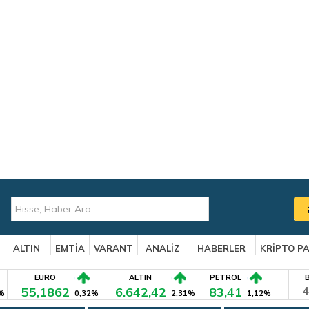
ALTIN
EMTİA
VARANT
ANALİZ
HABERLER
KRİPTO P
EURO
ALTIN
PETROL
55,1862
6.642,42
83,41
4
%
0,32%
2,31%
1,12%