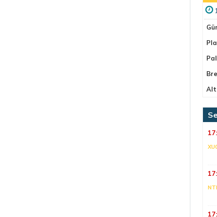
Gü
Pla
Pa
Bre
Alt
Se
17
XU
17
NT
17