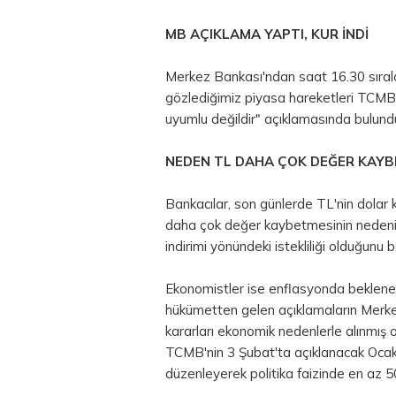
MB AÇIKLAMA YAPTI, KUR İNDİ
Merkez Bankası'ndan saat 16.30 sıral
gözlediğimiz piyasa hareketleri TCMB'
uyumlu değildir" açıklamasında bulundu
NEDEN
TL
DAHA ÇOK DEĞER KAYB
Bankacılar, son günlerde TL'nin
dolar
k
daha çok değer kaybetmesinin nedeninin
indirimi yönündeki istekliliği olduğunu be
Ekonomistler ise enflasyonda beklenen 
hükümetten gelen açıklamaların Merkez 
kararları ekonomik nedenlerle alınmış ol
TCMB'nin 3 Şubat'ta açıklanacak Ocak a
düzenleyerek politika faizinde en az 5