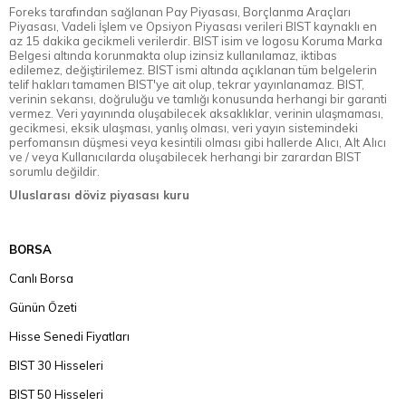
Foreks tarafından sağlanan Pay Piyasası, Borçlanma Araçları
Piyasası, Vadeli İşlem ve Opsiyon Piyasası verileri BIST kaynaklı en
az 15 dakika gecikmeli verilerdir. BIST isim ve logosu Koruma Marka
Belgesi altında korunmakta olup izinsiz kullanılamaz, iktibas
edilemez, değiştirilemez. BIST ismi altında açıklanan tüm belgelerin
telif hakları tamamen BIST'ye ait olup, tekrar yayınlanamaz. BIST,
verinin sekansı, doğruluğu ve tamlığı konusunda herhangi bir garanti
vermez. Veri yayınında oluşabilecek aksaklıklar, verinin ulaşmaması,
gecikmesi, eksik ulaşması, yanlış olması, veri yayın sistemindeki
perfomansın düşmesi veya kesintili olması gibi hallerde Alıcı, Alt Alıcı
ve / veya Kullanıcılarda oluşabilecek herhangi bir zarardan BIST
sorumlu değildir.
Uluslarası döviz piyasası kuru
BORSA
Canlı Borsa
Günün Özeti
Hisse Senedi Fiyatları
BIST 30 Hisseleri
BIST 50 Hisseleri