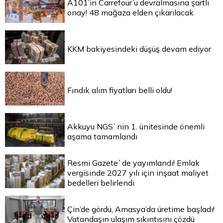
A101’in Carrefour’u devralmasına şartlı
onay! 48 mağaza elden çıkarılacak
KKM bakiyesindeki düşüş devam ediyor
Fındık alım fiyatları belli oldu!
Akkuyu NGS`nin 1. ünitesinde önemli
aşama tamamlandı
Resmi Gazete`de yayımlandı! Emlak
vergisinde 2027 yılı için inşaat maliyet
bedelleri belirlendi
Çin’de gördü, Amasya’da üretime başladı!
Vatandaşın ulaşım sıkıntısını çözdü