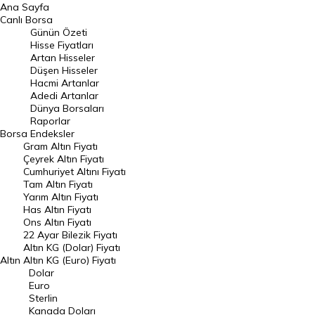
Ana Sayfa
BIST 100 Hisseleri
Canlı Borsa
Günün Özeti
En Çok Artan Hisseler
Hisse Fiyatları
Artan Hisseler
En Çok Düşen Hisseler
Düşen Hisseler
Hacmi Artanlar
Hacmi Artanlar
Adedi Artanlar
Geçmiş Kapanışlar
Dünya Borsaları
Raporlar
Dünya Borsaları
Borsa
Endeksler
Gram Altın Fiyatı
Raporlar
Çeyrek Altın Fiyatı
Endeksler
Cumhuriyet Altını Fiyatı
Tam Altın Fiyatı
Yarım Altın Fiyatı
DÖVİZ
Has Altın Fiyatı
Ons Altın Fiyatı
Döviz Kuru
22 Ayar Bilezik Fiyatı
Dolar Kuru
Altın KG (Dolar) Fiyatı
Altın
Altın KG (Euro) Fiyatı
Euro Kuru
Dolar
Euro
Pound Kuru
Sterlin
Kanada Doları
Frank Kuru