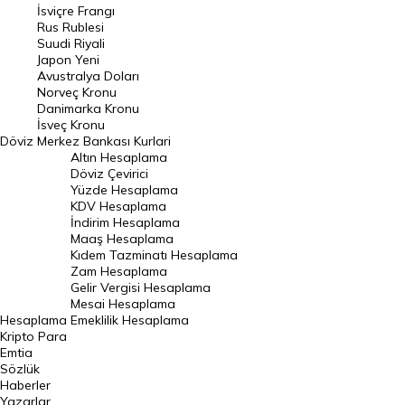
İsviçre Frangı
Riyal Kuru
Rus Rublesi
Suudi Riyali
Avustralya Doları
Japon Yeni
Avustralya Doları
Danimarka Kronu Kuru
Norveç Kronu
Danimarka Kronu
Kanada Doları Kuru
İsveç Kronu
Döviz
Merkez Bankası Kurlari
Norveç Kronu Kuru
Altın Hesaplama
İsveç Kronu Kuru
Döviz Çevirici
Yüzde Hesaplama
Japon Yeni Kuru
KDV Hesaplama
İndirim Hesaplama
Serbest Piyasa Döviz Kurları
Maaş Hesaplama
Kıdem Tazminatı Hesaplama
Merkez Bankası Döviz Kurları
Zam Hesaplama
Gelir Vergisi Hesaplama
ALTIN
Mesai Hesaplama
Hesaplama
Emeklilik Hesaplama
Altın Fiyatları
Kripto Para
Emtia
Gram Altın Fiyatı
Sözlük
Çeyrek Altın Fiyatı
Haberler
Yazarlar