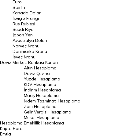
Euro
Pound Kuru
Sterlin
Kanada Doları
Frank Kuru
İsviçre Frangı
Riyal Kuru
Rus Rublesi
Suudi Riyali
Avustralya Doları
Japon Yeni
Avustralya Doları
Danimarka Kronu Kuru
Norveç Kronu
Danimarka Kronu
Kanada Doları Kuru
İsveç Kronu
Döviz
Merkez Bankası Kurlari
Norveç Kronu Kuru
Altın Hesaplama
İsveç Kronu Kuru
Döviz Çevirici
Yüzde Hesaplama
Japon Yeni Kuru
KDV Hesaplama
İndirim Hesaplama
Serbest Piyasa Döviz Kurları
Maaş Hesaplama
Kıdem Tazminatı Hesaplama
Merkez Bankası Döviz Kurları
Zam Hesaplama
Gelir Vergisi Hesaplama
ALTIN
Mesai Hesaplama
Hesaplama
Emeklilik Hesaplama
Altın Fiyatları
Kripto Para
Emtia
Gram Altın Fiyatı