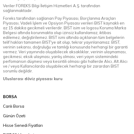
Veriler FOREKS Bilgi İletişim Hizmetleri A.Ş. tarafından
sağlanmaktadır.
Foreks tarafından sağlanan Pay Piyasası, Borçlanma Araçları
Piyasası, Vadeli İşlem ve Opsiyon Piyasası verileri BIST kaynaklı en
az 15 dakika gecikmeli verilerdir. BIST isim ve logosu Koruma Marka
Belgesi altında korunmakta olup izinsiz kullanılamaz, iktibas
edilemez, değiştirilemez. BIST ismi altında açıklanan tüm belgelerin
telif hakları tamamen BIST'ye ait olup, tekrar yayınlanamaz. BIST,
verinin sekansı, doğruluğu ve tamlığı konusunda herhangi bir garanti
vermez. Veri yayınında oluşabilecek aksaklıklar, verinin ulaşmaması,
gecikmesi, eksik ulaşması, yanlış olması, veri yayın sistemindeki
perfomansın düşmesi veya kesintili olması gibi hallerde Alıcı, Alt Alıcı
ve / veya Kullanıcılarda oluşabilecek herhangi bir zarardan BIST
sorumlu değildir.
Uluslarası döviz piyasası kuru
BORSA
Canlı Borsa
Günün Özeti
Hisse Senedi Fiyatları