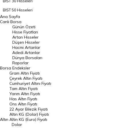
BIST 30 Hisseleri
BIST 50 Hisseleri
Ana Sayfa
BIST 100 Hisseleri
Canlı Borsa
Günün Özeti
En Çok Artan Hisseler
Hisse Fiyatları
Artan Hisseler
En Çok Düşen Hisseler
Düşen Hisseler
Hacmi Artanlar
Hacmi Artanlar
Adedi Artanlar
Geçmiş Kapanışlar
Dünya Borsaları
Raporlar
Dünya Borsaları
Borsa
Endeksler
Gram Altın Fiyatı
Raporlar
Çeyrek Altın Fiyatı
Endeksler
Cumhuriyet Altını Fiyatı
Tam Altın Fiyatı
Yarım Altın Fiyatı
DÖVİZ
Has Altın Fiyatı
Ons Altın Fiyatı
Döviz Kuru
22 Ayar Bilezik Fiyatı
Dolar Kuru
Altın KG (Dolar) Fiyatı
Altın
Altın KG (Euro) Fiyatı
Euro Kuru
Dolar