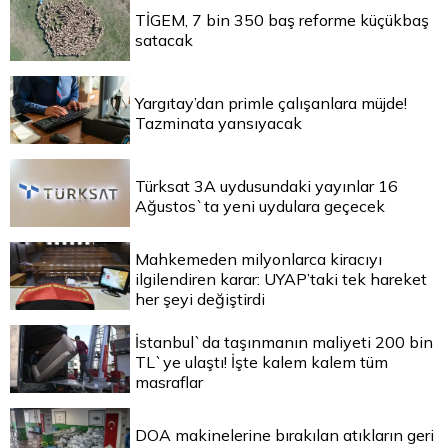
TİGEM, 7 bin 350 baş reforme küçükbaş
satacak
Yargıtay’dan primle çalışanlara müjde!
Tazminata yansıyacak
Türksat 3A uydusundaki yayınlar 16
Ağustos`ta yeni uydulara geçecek
Mahkemeden milyonlarca kiracıyı
ilgilendiren karar: UYAP’taki tek hareket
her şeyi değiştirdi
İstanbul`da taşınmanın maliyeti 200 bin
TL`ye ulaştı! İşte kalem kalem tüm
masraflar
DOA makinelerine bırakılan atıkların geri