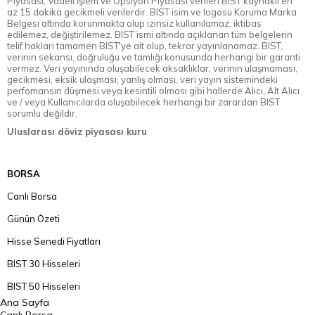
Piyasası, Vadeli İşlem ve Opsiyon Piyasası verileri BIST kaynaklı en
az 15 dakika gecikmeli verilerdir. BIST isim ve logosu Koruma Marka
Belgesi altında korunmakta olup izinsiz kullanılamaz, iktibas
edilemez, değiştirilemez. BIST ismi altında açıklanan tüm belgelerin
telif hakları tamamen BIST'ye ait olup, tekrar yayınlanamaz. BIST,
verinin sekansı, doğruluğu ve tamlığı konusunda herhangi bir garanti
vermez. Veri yayınında oluşabilecek aksaklıklar, verinin ulaşmaması,
gecikmesi, eksik ulaşması, yanlış olması, veri yayın sistemindeki
perfomansın düşmesi veya kesintili olması gibi hallerde Alıcı, Alt Alıcı
ve / veya Kullanıcılarda oluşabilecek herhangi bir zarardan BIST
sorumlu değildir.
Uluslarası döviz piyasası kuru
BORSA
Canlı Borsa
Günün Özeti
Hisse Senedi Fiyatları
BIST 30 Hisseleri
BIST 50 Hisseleri
Ana Sayfa
BIST 100 Hisseleri