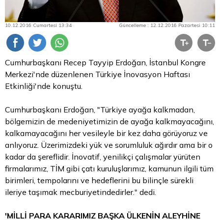
10.12.2016 Cumartesi 13:34
Güncelleme : 12.12.2016 Pazartesi 10:11
Cumhurbaşkanı Recep Tayyip Erdoğan, İstanbul Kongre
Merkezi'nde düzenlenen Türkiye İnovasyon Haftası
Etkinliği'nde konuştu.
Cumhurbaşkanı Erdoğan, "Türkiye ayağa kalkmadan,
bölgemizin de medeniyetimizin de ayağa kalkmayacağını,
kalkamayacağını her vesileyle bir kez daha görüyoruz ve
anlıyoruz. Üzerimizdeki yük ve sorumluluk ağırdır ama bir o
kadar da şereflidir. İnovatif, yenilikçi çalışmalar yürüten
firmalarımız, TİM gibi çatı kuruluşlarımız, kamunun ilgili tüm
birimleri, tempolarını ve hedeflerini bu bilinçle sürekli
ileriye taşımak mecburiyetindedirler." dedi.
'MİLLİ
PARA
KARARIMIZ BAŞKA ÜLKENİN ALEYHİNE