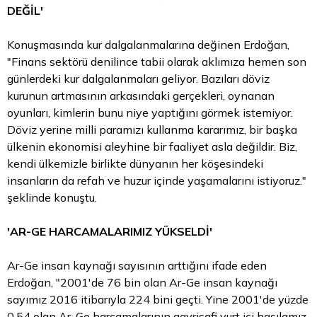
DEĞİL'
Konuşmasında kur dalgalanmalarına değinen Erdoğan,
"Finans sektörü denilince tabii olarak aklımıza hemen son
günlerdeki kur dalgalanmaları geliyor. Bazıları
döviz
kurunun artmasının arkasındaki gerçekleri, oynanan
oyunları, kimlerin bunu niye yaptığını görmek istemiyor.
Döviz yerine milli paramızı kullanma kararımız, bir başka
ülkenin ekonomisi aleyhine bir faaliyet asla değildir. Biz,
kendi ülkemizle birlikte dünyanın her köşesindeki
insanların da refah ve huzur içinde yaşamalarını istiyoruz."
şeklinde konuştu.
'AR-GE HARCAMALARIMIZ YÜKSELDİ'
Ar-Ge insan kaynağı sayısının arttığını ifade eden
Erdoğan, "2001'de 76 bin olan Ar-Ge insan kaynağı
sayımız 2016 itibarıyla 224 bini geçti. Yine 2001'de yüzde
0,54 olan Ar-Ge harcamalarının gayrisafi yurt içi hasılamız