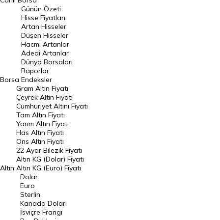
Canlı Borsa
Günün Özeti
En Çok Artan Hisseler
Hisse Fiyatları
Artan Hisseler
En Çok Düşen Hisseler
Düşen Hisseler
Hacmi Artanlar
Hacmi Artanlar
Adedi Artanlar
Geçmiş Kapanışlar
Dünya Borsaları
Raporlar
Dünya Borsaları
Borsa
Endeksler
Gram Altın Fiyatı
Raporlar
Çeyrek Altın Fiyatı
Endeksler
Cumhuriyet Altını Fiyatı
Tam Altın Fiyatı
Yarım Altın Fiyatı
DÖVİZ
Has Altın Fiyatı
Ons Altın Fiyatı
Döviz Kuru
22 Ayar Bilezik Fiyatı
Dolar Kuru
Altın KG (Dolar) Fiyatı
Altın
Altın KG (Euro) Fiyatı
Euro Kuru
Dolar
Euro
Pound Kuru
Sterlin
Kanada Doları
Frank Kuru
İsviçre Frangı