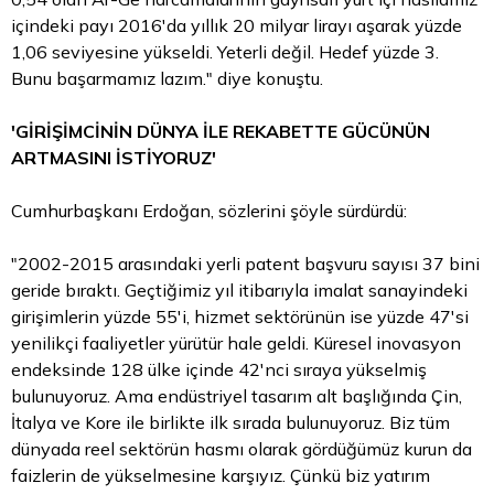
içindeki payı 2016'da yıllık 20 milyar lirayı aşarak yüzde
1,06 seviyesine yükseldi. Yeterli değil. Hedef yüzde 3.
Bunu başarmamız lazım." diye konuştu.
'GİRİŞİMCİNİN DÜNYA İLE REKABETTE GÜCÜNÜN
ARTMASINI İSTİYORUZ'
Cumhurbaşkanı Erdoğan, sözlerini şöyle sürdürdü:
"2002-2015 arasındaki yerli patent başvuru sayısı 37 bini
geride bıraktı. Geçtiğimiz yıl itibarıyla imalat sanayindeki
girişimlerin yüzde 55'i, hizmet sektörünün ise yüzde 47'si
yenilikçi faaliyetler yürütür hale geldi. Küresel inovasyon
endeksinde 128 ülke içinde 42'nci sıraya yükselmiş
bulunuyoruz. Ama endüstriyel tasarım alt başlığında Çin,
İtalya ve Kore ile birlikte ilk sırada bulunuyoruz. Biz tüm
dünyada reel sektörün hasmı olarak gördüğümüz kurun da
faizlerin de yükselmesine karşıyız. Çünkü biz yatırım