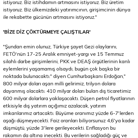
istiyoruz. Biz istihdamın artmasını istiyoruz. Biz üretim
istiyoruz. Biz ülkemizdeki yatırımcının, girişimcinin dünya
ile rekabette gücünün artmasını istiyoruz."
'BİZE DİZ ÇÖKTÜRMEYE ÇALIŞTILAR'
"Şundan emin olunuz, Türkiye şayet Gezi olaylarını,
FETÖ'nün 17-25 Aralık emniyet-yargı ve 15 Temmuz
silahlı darbe girişimlerini, PKK ve DEAŞ örgütlerinin kanlı
eylemlerini yaşamamış olsaydı, bugün çok başka bir
noktada bulunacaktı." diyen Cumhurbaşkanı Erdoğan,"
800 milyar doları aşan milli gelirimiz, trilyon dolara
dayanmış olacaktı. 410 milyar doları bulan dış ticaretimiz
600 milyar dolarlara yaklaşacaktı. Düşen petrol fiyatlarının
etkisiyle dış yatırım açığımız azalacak, yatırım
imkanlarımız artacaktı. Büyüme oranımız yüzde 6-7'lerden
aşağı düşmeyecekti. Faiz oranları biliyorsunuz 4,6'ya kadar
düşmüştü, yüzde 3'lere gerileyecekti. Enflasyon bu
rakamın da altına inecekti. Bu verilerin sağladığı güç ve