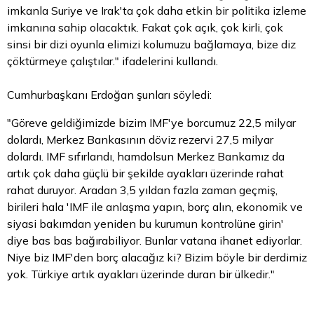
imkanla Suriye ve Irak'ta çok daha etkin bir politika izleme
imkanına sahip olacaktık. Fakat çok açık, çok kirli, çok
sinsi bir dizi oyunla elimizi kolumuzu bağlamaya, bize diz
çöktürmeye çalıştılar." ifadelerini kullandı.
Cumhurbaşkanı Erdoğan şunları söyledi:
"Göreve geldiğimizde
bizim
IMF'ye borcumuz 22,5 milyar
dolardı, Merkez Bankasının döviz rezervi 27,5 milyar
dolardı. IMF sıfırlandı, hamdolsun Merkez Bankamız da
artık çok daha güçlü bir şekilde ayakları üzerinde rahat
rahat duruyor. Aradan 3,5 yıldan fazla zaman geçmiş,
birileri hala 'IMF ile anlaşma yapın, borç alın, ekonomik ve
siyasi bakımdan yeniden bu kurumun kontrolüne girin'
diye bas bas bağırabiliyor. Bunlar vatana ihanet ediyorlar.
Niye biz IMF'den borç alacağız ki? Bizim böyle bir derdimiz
yok. Türkiye artık ayakları üzerinde duran bir ülkedir."