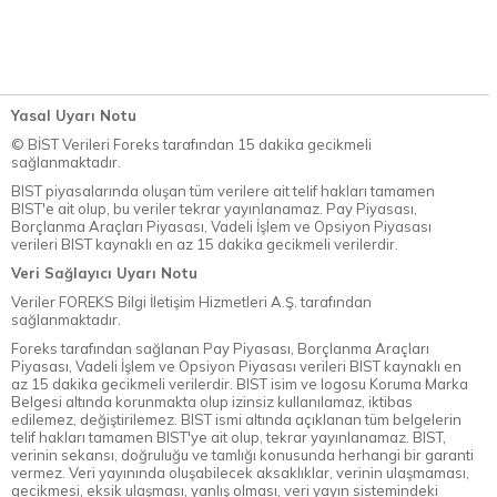
Yasal Uyarı Notu
© BİST Verileri Foreks tarafından 15 dakika gecikmeli
sağlanmaktadır.
BIST piyasalarında oluşan tüm verilere ait telif hakları tamamen
BIST'e ait olup, bu veriler tekrar yayınlanamaz. Pay Piyasası,
Borçlanma Araçları Piyasası, Vadeli İşlem ve Opsiyon Piyasası
verileri BIST kaynaklı en az 15 dakika gecikmeli verilerdir.
Veri Sağlayıcı Uyarı Notu
Veriler FOREKS Bilgi İletişim Hizmetleri A.Ş. tarafından
sağlanmaktadır.
Foreks tarafından sağlanan Pay Piyasası, Borçlanma Araçları
Piyasası, Vadeli İşlem ve Opsiyon Piyasası verileri BIST kaynaklı en
az 15 dakika gecikmeli verilerdir. BIST isim ve logosu Koruma Marka
Belgesi altında korunmakta olup izinsiz kullanılamaz, iktibas
edilemez, değiştirilemez. BIST ismi altında açıklanan tüm belgelerin
telif hakları tamamen BIST'ye ait olup, tekrar yayınlanamaz. BIST,
verinin sekansı, doğruluğu ve tamlığı konusunda herhangi bir garanti
vermez. Veri yayınında oluşabilecek aksaklıklar, verinin ulaşmaması,
gecikmesi, eksik ulaşması, yanlış olması, veri yayın sistemindeki