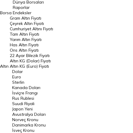
Geçmiş Kapanışlar
Dünya Borsaları
Raporlar
Dünya Borsaları
Borsa
Endeksler
Gram Altın Fiyatı
Raporlar
Çeyrek Altın Fiyatı
Endeksler
Cumhuriyet Altını Fiyatı
Tam Altın Fiyatı
Yarım Altın Fiyatı
DÖVİZ
Has Altın Fiyatı
Ons Altın Fiyatı
Döviz Kuru
22 Ayar Bilezik Fiyatı
Dolar Kuru
Altın KG (Dolar) Fiyatı
Altın
Altın KG (Euro) Fiyatı
Euro Kuru
Dolar
Euro
Pound Kuru
Sterlin
Kanada Doları
Frank Kuru
İsviçre Frangı
Riyal Kuru
Rus Rublesi
Suudi Riyali
Avustralya Doları
Japon Yeni
Avustralya Doları
Danimarka Kronu Kuru
Norveç Kronu
Danimarka Kronu
Kanada Doları Kuru
İsveç Kronu