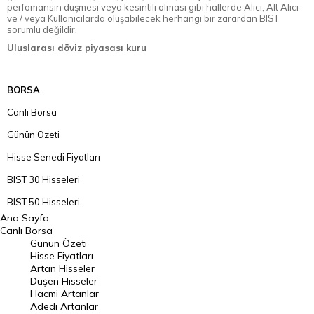
perfomansın düşmesi veya kesintili olması gibi hallerde Alıcı, Alt Alıcı
ve / veya Kullanıcılarda oluşabilecek herhangi bir zarardan BIST
sorumlu değildir.
Uluslarası döviz piyasası kuru
BORSA
Canlı Borsa
Günün Özeti
Hisse Senedi Fiyatları
BIST 30 Hisseleri
BIST 50 Hisseleri
Ana Sayfa
BIST 100 Hisseleri
Canlı Borsa
Günün Özeti
En Çok Artan Hisseler
Hisse Fiyatları
Artan Hisseler
En Çok Düşen Hisseler
Düşen Hisseler
Hacmi Artanlar
Hacmi Artanlar
Adedi Artanlar