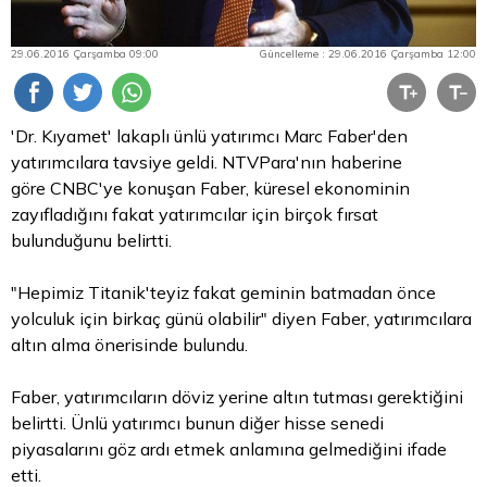
29.06.2016 Çarşamba 09:00
Güncelleme : 29.06.2016 Çarşamba 12:00
'Dr. Kıyamet' lakaplı ünlü yatırımcı Marc Faber'den
yatırımcılara tavsiye geldi. NTVPara'nın haberine
göre CNBC'ye konuşan Faber, küresel ekonominin
zayıfladığını fakat yatırımcılar için birçok fırsat
bulunduğunu belirtti.
"Hepimiz Titanik'teyiz fakat geminin batmadan önce
yolculuk için birkaç günü olabilir" diyen Faber, yatırımcılara
altın
alma önerisinde bulundu.
Faber, yatırımcıların döviz yerine altın tutması gerektiğini
belirtti. Ünlü yatırımcı bunun diğer hisse senedi
piyasalarını göz ardı etmek anlamına gelmediğini ifade
etti.