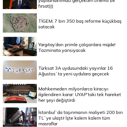
yapılandırılması gerçekten önemli bir
fırsat|||
TİGEM, 7 bin 350 baş reforme küçükbaş
satacak
Yargıtay’dan primle çalışanlara müjde!
Tazminata yansıyacak
Türksat 3A uydusundaki yayınlar 16
Ağustos`ta yeni uydulara geçecek
Mahkemeden milyonlarca kiracıyı
ilgilendiren karar: UYAP’taki tek hareket
her şeyi değiştirdi
İstanbul`da taşınmanın maliyeti 200 bin
TL`ye ulaştı! İşte kalem kalem tüm
masraflar