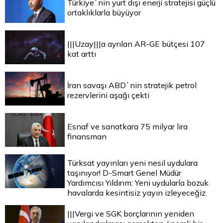
Türkiye`nin yurt dışı enerji stratejisi güçlü
ortaklıklarla büyüyor
|||Uzay|||a ayrılan AR-GE bütçesi 107
kat arttı
İran savaşı ABD`nin stratejik petrol
rezervlerini aşağı çekti
Esnaf ve sanatkara 75 milyar lira
finansman
Türksat yayınları yeni nesil uydulara
taşınıyor! D-Smart Genel Müdür
Yardımcısı Yıldırım: Yeni uydularla bozuk
havalarda kesintisiz yayın izleyeceğiz
|||Vergi ve SGK borçlarının yeniden