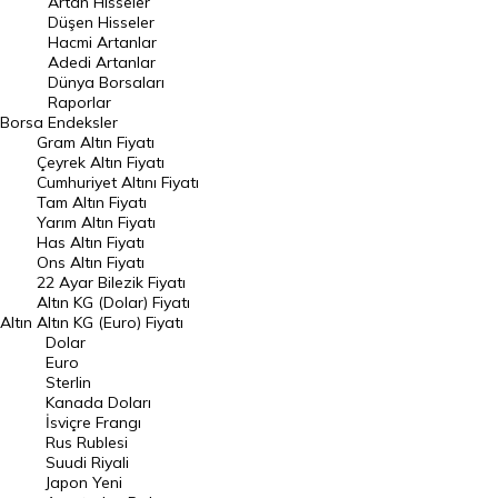
Artan Hisseler
En Çok Düşen Hisseler
Düşen Hisseler
Hacmi Artanlar
Hacmi Artanlar
Adedi Artanlar
Geçmiş Kapanışlar
Dünya Borsaları
Raporlar
Dünya Borsaları
Borsa
Endeksler
Gram Altın Fiyatı
Raporlar
Çeyrek Altın Fiyatı
Endeksler
Cumhuriyet Altını Fiyatı
Tam Altın Fiyatı
Yarım Altın Fiyatı
DÖVİZ
Has Altın Fiyatı
Ons Altın Fiyatı
Döviz Kuru
22 Ayar Bilezik Fiyatı
Dolar Kuru
Altın KG (Dolar) Fiyatı
Altın
Altın KG (Euro) Fiyatı
Euro Kuru
Dolar
Euro
Pound Kuru
Sterlin
Kanada Doları
Frank Kuru
İsviçre Frangı
Riyal Kuru
Rus Rublesi
Suudi Riyali
Avustralya Doları
Japon Yeni