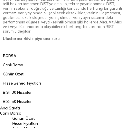
telif hakları tamamen BIST'ye ait olup, tekrar yayınlanamaz. BIST,
verinin sekansı, doğruluğu ve tamlığı konusunda herhangi bir garanti
vermez. Veri yayınında oluşabilecek aksaklıklar, verinin ulaşmaması,
gecikmesi, eksik ulaşması, yanlış olması, veri yayın sistemindeki
perfomansın düşmesi veya kesintili olması gibi hallerde Alıcı, Alt Alıcı
ve / veya Kullanıcılarda oluşabilecek herhangi bir zarardan BIST
sorumlu değildir.
Uluslarası döviz piyasası kuru
BORSA
Canlı Borsa
Günün Özeti
Hisse Senedi Fiyatları
BIST 30 Hisseleri
BIST 50 Hisseleri
Ana Sayfa
BIST 100 Hisseleri
Canlı Borsa
Günün Özeti
En Çok Artan Hisseler
Hisse Fiyatları