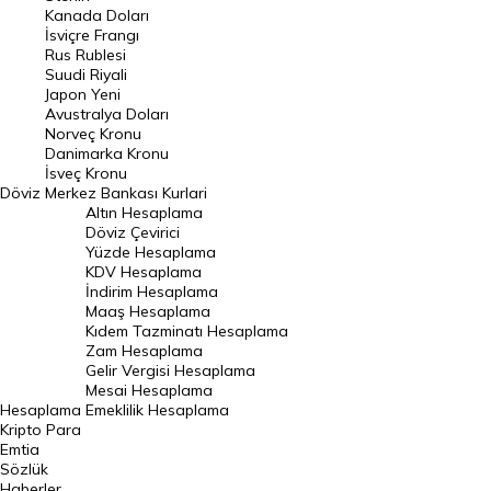
Kanada Doları
Frank Kuru
İsviçre Frangı
Riyal Kuru
Rus Rublesi
Suudi Riyali
Avustralya Doları
Japon Yeni
Avustralya Doları
Danimarka Kronu Kuru
Norveç Kronu
Danimarka Kronu
Kanada Doları Kuru
İsveç Kronu
Döviz
Merkez Bankası Kurlari
Norveç Kronu Kuru
Altın Hesaplama
İsveç Kronu Kuru
Döviz Çevirici
Yüzde Hesaplama
Japon Yeni Kuru
KDV Hesaplama
İndirim Hesaplama
Serbest Piyasa Döviz Kurları
Maaş Hesaplama
Kıdem Tazminatı Hesaplama
Merkez Bankası Döviz Kurları
Zam Hesaplama
Gelir Vergisi Hesaplama
ALTIN
Mesai Hesaplama
Hesaplama
Emeklilik Hesaplama
Altın Fiyatları
Kripto Para
Emtia
Gram Altın Fiyatı
Sözlük
Çeyrek Altın Fiyatı
Haberler