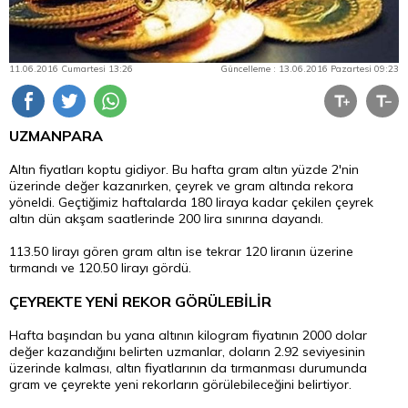
11.06.2016 Cumartesi 13:26
Güncelleme : 13.06.2016 Pazartesi 09:23
UZMANPARA
Altın fiyatları koptu gidiyor. Bu hafta gram
altın
yüzde 2'nin
üzerinde değer kazanırken, çeyrek ve gram altında rekora
yöneldi. Geçtiğimiz haftalarda 180 liraya kadar çekilen
çeyrek
altın
dün akşam saatlerinde 200 lira sınırına dayandı.
113.50 lirayı gören gram altın ise tekrar 120 liranın üzerine
tırmandı ve 120.50 lirayı gördü.
ÇEYREKTE YENİ REKOR GÖRÜLEBİLİR
Hafta başından bu yana altının kilogram fiyatının 2000
dolar
değer kazandığını belirten uzmanlar, doların 2.92 seviyesinin
üzerinde kalması, altın fiyatlarının da tırmanması durumunda
gram ve çeyrekte yeni rekorların görülebileceğini belirtiyor.