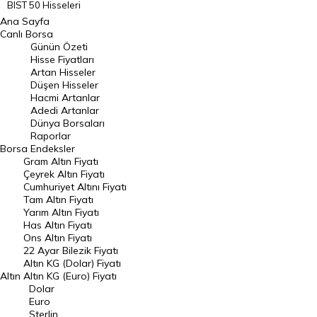
BIST 50 Hisseleri
Ana Sayfa
BIST 100 Hisseleri
Canlı Borsa
Günün Özeti
En Çok Artan Hisseler
Hisse Fiyatları
Artan Hisseler
En Çok Düşen Hisseler
Düşen Hisseler
Hacmi Artanlar
Hacmi Artanlar
Adedi Artanlar
Geçmiş Kapanışlar
Dünya Borsaları
Raporlar
Dünya Borsaları
Borsa
Endeksler
Gram Altın Fiyatı
Raporlar
Çeyrek Altın Fiyatı
Endeksler
Cumhuriyet Altını Fiyatı
Tam Altın Fiyatı
Yarım Altın Fiyatı
DÖVİZ
Has Altın Fiyatı
Ons Altın Fiyatı
Döviz Kuru
22 Ayar Bilezik Fiyatı
Dolar Kuru
Altın KG (Dolar) Fiyatı
Altın
Altın KG (Euro) Fiyatı
Euro Kuru
Dolar
Euro
Pound Kuru
Sterlin