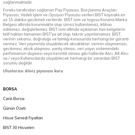
sağlanmaktadır.
Foreks tarafından sağlanan Pay Piyasası, Borçlanma Araçları
Piyasası, Vadeli İşlem ve Opsiyon Piyasası verileri BIST kaynaklı en
az 15 dakika gecikmeli verilerdir. BIST isim ve logosu Koruma Marka
Belgesi altında korunmakta olup izinsiz kullanılamaz, iktibas
edilemez, değiştirilemez. BIST ismi altında açıklanan tüm belgelerin
telif hakları tamamen BIST'ye ait olup, tekrar yayınlanamaz. BIST,
verinin sekansı, doğruluğu ve tamlığı konusunda herhangi bir garanti
vermez. Veri yayınında oluşabilecek aksaklıklar, verinin ulaşmaması,
gecikmesi, eksik ulaşması, yanlış olması, veri yayın sistemindeki
perfomansın düşmesi veya kesintili olması gibi hallerde Alıcı, Alt Alıcı
ve / veya Kullanıcılarda oluşabilecek herhangi bir zarardan BIST
sorumlu değildir.
Uluslarası döviz piyasası kuru
BORSA
Canlı Borsa
Günün Özeti
Hisse Senedi Fiyatları
BIST 30 Hisseleri