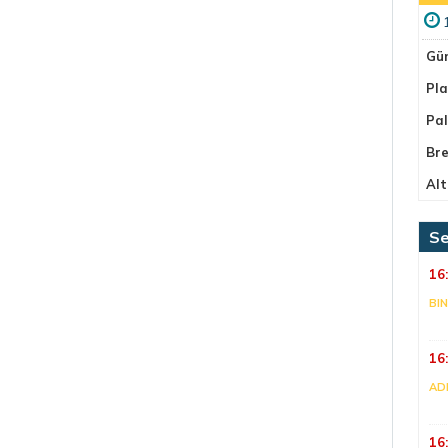
Gü
Pla
Pa
Bre
Alt
Se
16
BI
16
AD
16