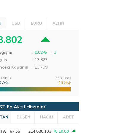
T
USD
EURO
ALTIN
3.802
eğişim
:
0,02%
|
3
ılış
:
13.827
nceki Kapanış
: 13.799
 Düşük
En Yüksek
3.764
13.956
ST En Aktif Hisseler
TAN
DÜŞEN
HACİM
ADET
PTA
67,65
214.888.103
% 10,00