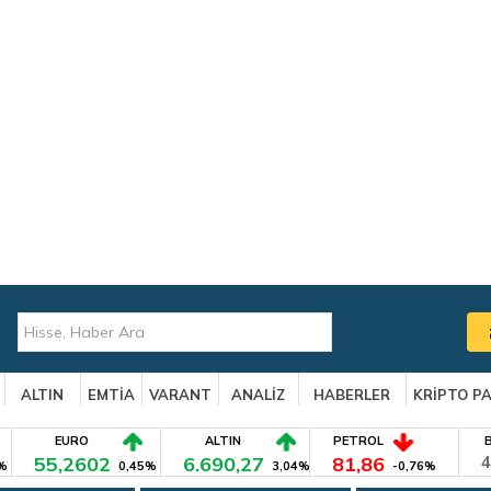
ALTIN
EMTİA
VARANT
ANALİZ
HABERLER
KRİPTO P
EURO
ALTIN
PETROL
55,2602
6.690,27
81,86
4
%
0,45%
3,04%
-0,76%