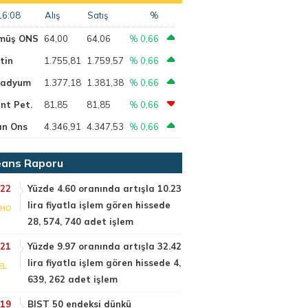
16:08
Alış
Satış
%
müş ONS
64,00
64,06
% 0,66
tin
1.755,81
1.759,57
% 0,66
ladyum
1.377,18
1.381,38
% 0,66
nt Pet.
81,85
81,85
% 0,66
ın Ons
4.346,91
4.347,53
% 0,66
ans Raporu
:22
Yüzde 4.60 oranında artışla 10.23
lira fiyatla işlem gören hissede
NHO
28, 574, 740 adet işlem
:21
Yüzde 9.97 oranında artışla 32.42
lira fiyatla işlem gören hissede 4,
EL
639, 262 adet işlem
:19
BIST 50 endeksi dünkü