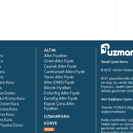
ALTIN
ru
Altın Fiyatları
ru
Gram Altın Fiyatı
Yasal Uyarı Notu
u
Çeyrek Altın Fiyatı
© BİST Verileri Forek
uru
Cumhuriyet Altını Fiyatı
ru
Yarım Altın Fiyatı
BIST piyasalarında ol
esi Kuru
Altın (ONS) Fiyatı
ait olup, bu veriler 
Piyasası, Vadeli İşle
u
Bilezik Fiyatları
dakika gecikmeli veril
ya Doları
Dolar/Kg Altın Fiyatı
ka Kronu Kuru
Euro/Kg Altın Fiyatı
Veri Sağlayıcı Uyar
oları Kuru
Kapalı Çarşı Altın
*(Veriler FOREKS Bilg
Fiyatları
ronu Kuru
sağlanmaktadır)
onu Kuru
UZMANPARA
ni Kuru
Foreks tarafından sa
KÜNYE
Vadeli İşlem ve Opsiy
Piyasa Döviz
gecikmeli verilerdir.
korunmakta olup izins