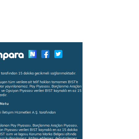
s tarafından 15 dakika gecikmeli sağlanmaktadır.
uşan tüm verilere ait telif hakları tamamen BIST'e
tekrar yayınlanamaz. Pay Piyasası, Borçlanma Araçları
m ve Opsiyon Piyasası verileri BIST kaynaklı en az 15
erdir.
ı Notu
i İletişim Hizmetleri A.Ş. tarafından
ğlanan Pay Piyasası, Borçlanma Araçları Piyasası,
on Piyasası verileri BIST kaynaklı en az 15 dakika
 BIST isim ve logosu Koruma Marka Belgesi altında
iz kullanılamaz, iktibas edilemez, değiştirilemez.