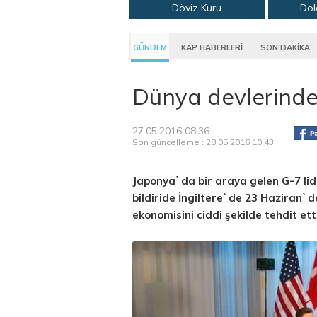
Döviz Kuru
Dol
GÜNDEM
KAP HABERLERİ
SON DAKİKA
Dünya devlerinden
27.05.2016 08:36
Son güncelleme : 28.05.2016 10:43
Japonya`da bir araya gelen G-7 lide
bildiride İngiltere`de 23 Haziran
ekonomisini ciddi şekilde tehdit etti