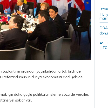
İstan
TL`y
masr
DOA m
dönü
ASELS
|||TO
 toplantının ardından yayınladıkları ortak bildiride
AB referandumunun dünya ekonomisini ciddi şekilde
rmak için daha güçlü politikalar izleme sözü de verdiler.
otansiyel şoklar var.