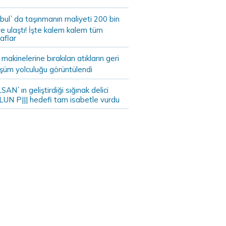
bul`da taşınmanın maliyeti 200 bin
e ulaştı! İşte kalem kalem tüm
aflar
akinelerine bırakılan atıkların geri
şüm yolculuğu görüntülendi
AN`ın geliştirdiği sığınak delici
LUN P||| hedefi tam isabetle vurdu