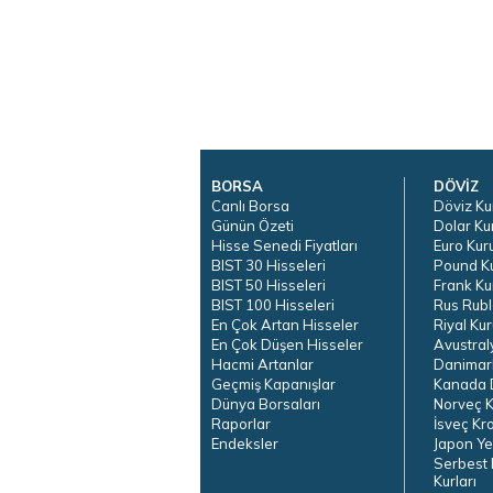
BORSA
DÖVİZ
Canlı Borsa
Döviz Ku
Günün Özeti
Dolar Ku
Hisse Senedi Fiyatları
Euro Kur
BIST 30 Hisseleri
Pound K
BIST 50 Hisseleri
Frank Ku
BIST 100 Hisseleri
Rus Rubl
En Çok Artan Hisseler
Riyal Kur
En Çok Düşen Hisseler
Avustral
Hacmi Artanlar
Danimar
Geçmiş Kapanışlar
Kanada D
Dünya Borsaları
Norveç K
Raporlar
İsveç Kr
Endeksler
Japon Ye
Serbest 
Kurları