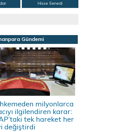
adar
Hisse Senedi
manpara Gündemi
hkemeden milyonlarca
acıyı ilgilendiren karar:
P’taki tek hareket her
i değiştirdi