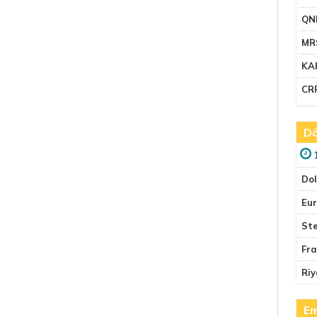
QN
MR
KA
CR
Dö
Do
Eu
Ste
Fr
Riy
Em