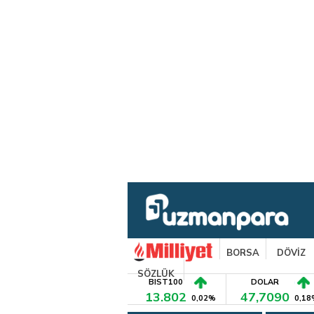
BORSA
DÖVİZ
SÖZLÜK
BIST100
DOLAR
13.802
47,7090
0,02%
0,18