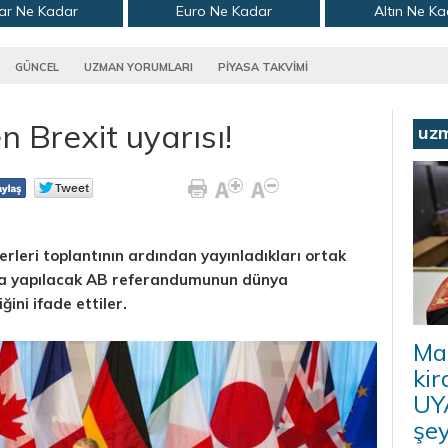
ar Ne Kadar
Euro Ne Kadar
Altın Ne K
GÜNCEL
UZMAN YORUMLARI
PİYASA TAKVİMİ
 Brexit uyarısı!
uz
rleri toplantının ardından yayınladıkları ortak
`da yapılacak AB referandumunun dünya
ğini ifade ettiler.
Ma
kir
UYA
şey