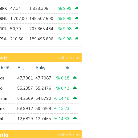
BFK
47,34
1.828.305
% 9,99
SHL
1.707,00
149.507.500
% 9,99
RCL
50,70
207.365.434
% 9,98
FSA
210,50
189.495.696
% 9,98
viz
daha fazla
16:08
Alış
Satış
%
lar
47,7001
47,7087
% 0,18
ro
55,2357
55,2476
% 0,43
rlin
64,2569
64,5790
% 14,48
ank
58,9912
59,2869
% 13,23
al
12,6829
12,7465
% 14,63
tia
daha fazla