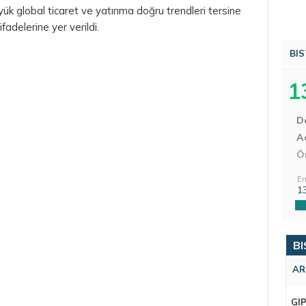
ük global ticaret ve yatırıma doğru trendleri tersine
ifadelerine yer verildi.
BIS
1
D
Aç
Ö
En
1
BI
AR
GI