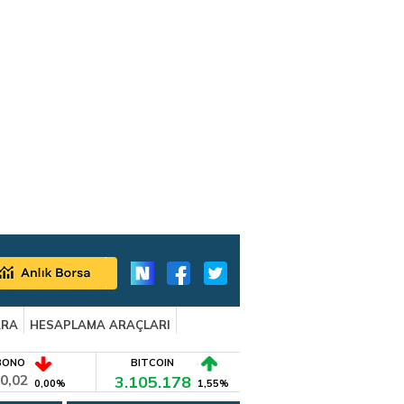
ARA
HESAPLAMA ARAÇLARI
BONO
BITCOIN
0,02
3.105.178
0,00%
1,55%