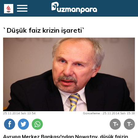
`Düşük faiz krizin işareti`
25.11.2014 Salı 13:54
Güncelleme : 25.11.2014 Salı 15:18
Avrupa Merkez Bankası'ndan Nowotny, düşük faizin