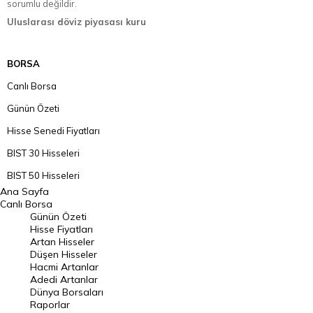
sorumlu değildir.
Uluslarası döviz piyasası kuru
BORSA
Canlı Borsa
Günün Özeti
Hisse Senedi Fiyatları
BIST 30 Hisseleri
BIST 50 Hisseleri
Ana Sayfa
BIST 100 Hisseleri
Canlı Borsa
Günün Özeti
En Çok Artan Hisseler
Hisse Fiyatları
Artan Hisseler
En Çok Düşen Hisseler
Düşen Hisseler
Hacmi Artanlar
Hacmi Artanlar
Adedi Artanlar
Geçmiş Kapanışlar
Dünya Borsaları
Raporlar
Dünya Borsaları