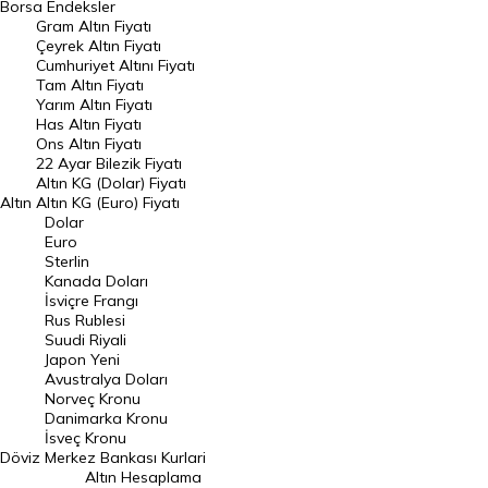
Borsa
Endeksler
Gram Altın Fiyatı
Raporlar
Çeyrek Altın Fiyatı
Endeksler
Cumhuriyet Altını Fiyatı
Tam Altın Fiyatı
Yarım Altın Fiyatı
DÖVİZ
Has Altın Fiyatı
Ons Altın Fiyatı
Döviz Kuru
22 Ayar Bilezik Fiyatı
Dolar Kuru
Altın KG (Dolar) Fiyatı
Altın
Altın KG (Euro) Fiyatı
Euro Kuru
Dolar
Euro
Pound Kuru
Sterlin
Kanada Doları
Frank Kuru
İsviçre Frangı
Riyal Kuru
Rus Rublesi
Suudi Riyali
Avustralya Doları
Japon Yeni
Avustralya Doları
Danimarka Kronu Kuru
Norveç Kronu
Danimarka Kronu
Kanada Doları Kuru
İsveç Kronu
Döviz
Merkez Bankası Kurlari
Norveç Kronu Kuru
Altın Hesaplama