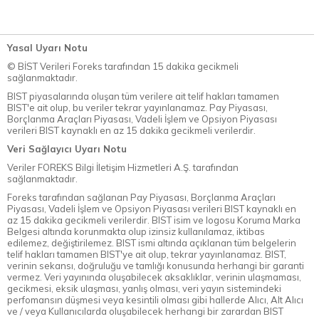
Yasal Uyarı Notu
© BİST Verileri Foreks tarafından 15 dakika gecikmeli
sağlanmaktadır.
BIST piyasalarında oluşan tüm verilere ait telif hakları tamamen
BIST'e ait olup, bu veriler tekrar yayınlanamaz. Pay Piyasası,
Borçlanma Araçları Piyasası, Vadeli İşlem ve Opsiyon Piyasası
verileri BIST kaynaklı en az 15 dakika gecikmeli verilerdir.
Veri Sağlayıcı Uyarı Notu
Veriler FOREKS Bilgi İletişim Hizmetleri A.Ş. tarafından
sağlanmaktadır.
Foreks tarafından sağlanan Pay Piyasası, Borçlanma Araçları
Piyasası, Vadeli İşlem ve Opsiyon Piyasası verileri BIST kaynaklı en
az 15 dakika gecikmeli verilerdir. BIST isim ve logosu Koruma Marka
Belgesi altında korunmakta olup izinsiz kullanılamaz, iktibas
edilemez, değiştirilemez. BIST ismi altında açıklanan tüm belgelerin
telif hakları tamamen BIST'ye ait olup, tekrar yayınlanamaz. BIST,
verinin sekansı, doğruluğu ve tamlığı konusunda herhangi bir garanti
vermez. Veri yayınında oluşabilecek aksaklıklar, verinin ulaşmaması,
gecikmesi, eksik ulaşması, yanlış olması, veri yayın sistemindeki
perfomansın düşmesi veya kesintili olması gibi hallerde Alıcı, Alt Alıcı
ve / veya Kullanıcılarda oluşabilecek herhangi bir zarardan BIST