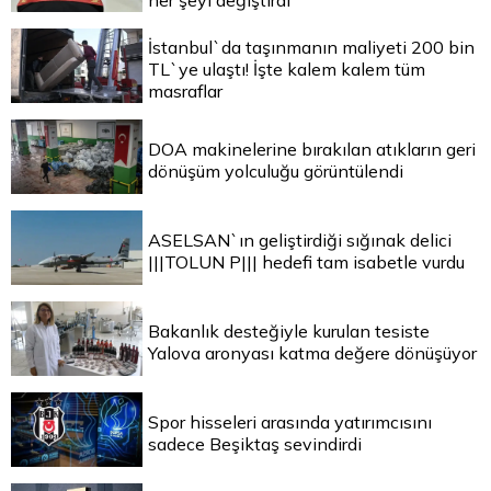
her şeyi değiştirdi
İstanbul`da taşınmanın maliyeti 200 bin
TL`ye ulaştı! İşte kalem kalem tüm
masraflar
DOA makinelerine bırakılan atıkların geri
dönüşüm yolculuğu görüntülendi
ASELSAN`ın geliştirdiği sığınak delici
|||TOLUN P||| hedefi tam isabetle vurdu
Bakanlık desteğiyle kurulan tesiste
Yalova aronyası katma değere dönüşüyor
Spor hisseleri arasında yatırımcısını
sadece Beşiktaş sevindirdi