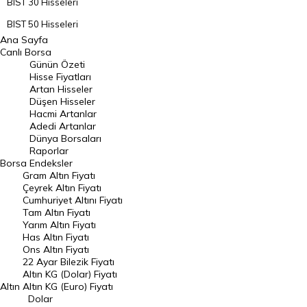
BIST 30 Hisseleri
BIST 50 Hisseleri
Ana Sayfa
BIST 100 Hisseleri
Canlı Borsa
Günün Özeti
En Çok Artan Hisseler
Hisse Fiyatları
Artan Hisseler
En Çok Düşen Hisseler
Düşen Hisseler
Hacmi Artanlar
Hacmi Artanlar
Adedi Artanlar
Geçmiş Kapanışlar
Dünya Borsaları
Raporlar
Dünya Borsaları
Borsa
Endeksler
Gram Altın Fiyatı
Raporlar
Çeyrek Altın Fiyatı
Endeksler
Cumhuriyet Altını Fiyatı
Tam Altın Fiyatı
Yarım Altın Fiyatı
DÖVİZ
Has Altın Fiyatı
Ons Altın Fiyatı
Döviz Kuru
22 Ayar Bilezik Fiyatı
Dolar Kuru
Altın KG (Dolar) Fiyatı
Altın
Altın KG (Euro) Fiyatı
Euro Kuru
Dolar