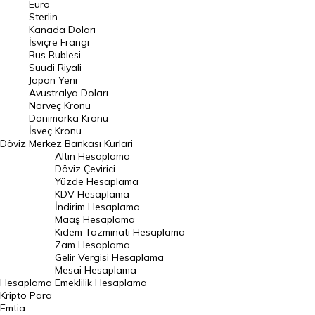
Euro
Pound Kuru
Sterlin
Kanada Doları
Frank Kuru
İsviçre Frangı
Riyal Kuru
Rus Rublesi
Suudi Riyali
Avustralya Doları
Japon Yeni
Avustralya Doları
Danimarka Kronu Kuru
Norveç Kronu
Danimarka Kronu
Kanada Doları Kuru
İsveç Kronu
Döviz
Merkez Bankası Kurlari
Norveç Kronu Kuru
Altın Hesaplama
İsveç Kronu Kuru
Döviz Çevirici
Yüzde Hesaplama
Japon Yeni Kuru
KDV Hesaplama
İndirim Hesaplama
Serbest Piyasa Döviz Kurları
Maaş Hesaplama
Kıdem Tazminatı Hesaplama
Merkez Bankası Döviz Kurları
Zam Hesaplama
Gelir Vergisi Hesaplama
ALTIN
Mesai Hesaplama
Hesaplama
Emeklilik Hesaplama
Altın Fiyatları
Kripto Para
Emtia
Gram Altın Fiyatı