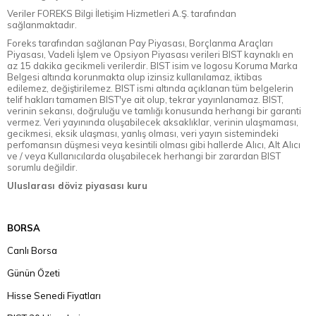
Veriler FOREKS Bilgi İletişim Hizmetleri A.Ş. tarafından
sağlanmaktadır.
Foreks tarafından sağlanan Pay Piyasası, Borçlanma Araçları
Piyasası, Vadeli İşlem ve Opsiyon Piyasası verileri BIST kaynaklı en
az 15 dakika gecikmeli verilerdir. BIST isim ve logosu Koruma Marka
Belgesi altında korunmakta olup izinsiz kullanılamaz, iktibas
edilemez, değiştirilemez. BIST ismi altında açıklanan tüm belgelerin
telif hakları tamamen BIST'ye ait olup, tekrar yayınlanamaz. BIST,
verinin sekansı, doğruluğu ve tamlığı konusunda herhangi bir garanti
vermez. Veri yayınında oluşabilecek aksaklıklar, verinin ulaşmaması,
gecikmesi, eksik ulaşması, yanlış olması, veri yayın sistemindeki
perfomansın düşmesi veya kesintili olması gibi hallerde Alıcı, Alt Alıcı
ve / veya Kullanıcılarda oluşabilecek herhangi bir zarardan BIST
sorumlu değildir.
Uluslarası döviz piyasası kuru
BORSA
Canlı Borsa
Günün Özeti
Hisse Senedi Fiyatları