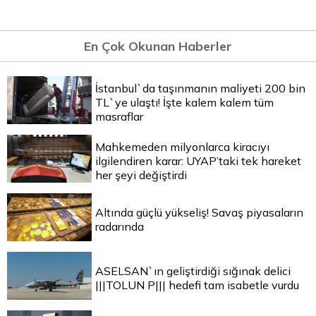
En Çok Okunan Haberler
İstanbul`da taşınmanın maliyeti 200 bin
TL`ye ulaştı! İşte kalem kalem tüm
masraflar
Mahkemeden milyonlarca kiracıyı
ilgilendiren karar: UYAP’taki tek hareket
her şeyi değiştirdi
Altında güçlü yükseliş! Savaş piyasaların
radarında
ASELSAN`ın geliştirdiği sığınak delici
|||TOLUN P||| hedefi tam isabetle vurdu