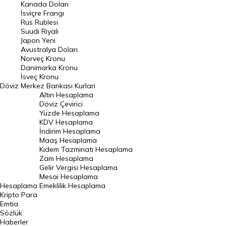
Kanada Doları
Frank Kuru
İsviçre Frangı
Riyal Kuru
Rus Rublesi
Suudi Riyali
Avustralya Doları
Japon Yeni
Avustralya Doları
Danimarka Kronu Kuru
Norveç Kronu
Danimarka Kronu
Kanada Doları Kuru
İsveç Kronu
Döviz
Merkez Bankası Kurlari
Norveç Kronu Kuru
Altın Hesaplama
İsveç Kronu Kuru
Döviz Çevirici
Yüzde Hesaplama
Japon Yeni Kuru
KDV Hesaplama
İndirim Hesaplama
Serbest Piyasa Döviz Kurları
Maaş Hesaplama
Kıdem Tazminatı Hesaplama
Merkez Bankası Döviz Kurları
Zam Hesaplama
Gelir Vergisi Hesaplama
ALTIN
Mesai Hesaplama
Hesaplama
Emeklilik Hesaplama
Altın Fiyatları
Kripto Para
Emtia
Gram Altın Fiyatı
Sözlük
Çeyrek Altın Fiyatı
Haberler