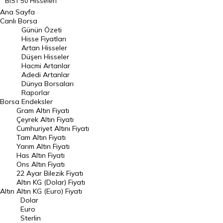
BIST 50 Hisseleri
Ana Sayfa
BIST 100 Hisseleri
Canlı Borsa
Günün Özeti
En Çok Artan Hisseler
Hisse Fiyatları
Artan Hisseler
En Çok Düşen Hisseler
Düşen Hisseler
Hacmi Artanlar
Hacmi Artanlar
Adedi Artanlar
Geçmiş Kapanışlar
Dünya Borsaları
Raporlar
Dünya Borsaları
Borsa
Endeksler
Gram Altın Fiyatı
Raporlar
Çeyrek Altın Fiyatı
Endeksler
Cumhuriyet Altını Fiyatı
Tam Altın Fiyatı
Yarım Altın Fiyatı
DÖVİZ
Has Altın Fiyatı
Ons Altın Fiyatı
Döviz Kuru
22 Ayar Bilezik Fiyatı
Dolar Kuru
Altın KG (Dolar) Fiyatı
Altın
Altın KG (Euro) Fiyatı
Euro Kuru
Dolar
Euro
Pound Kuru
Sterlin