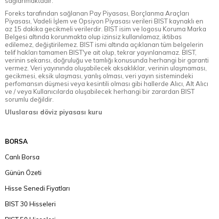
sağlanmaktadır.
Foreks tarafından sağlanan Pay Piyasası, Borçlanma Araçları
Piyasası, Vadeli İşlem ve Opsiyon Piyasası verileri BIST kaynaklı en
az 15 dakika gecikmeli verilerdir. BIST isim ve logosu Koruma Marka
Belgesi altında korunmakta olup izinsiz kullanılamaz, iktibas
edilemez, değiştirilemez. BIST ismi altında açıklanan tüm belgelerin
telif hakları tamamen BIST'ye ait olup, tekrar yayınlanamaz. BIST,
verinin sekansı, doğruluğu ve tamlığı konusunda herhangi bir garanti
vermez. Veri yayınında oluşabilecek aksaklıklar, verinin ulaşmaması,
gecikmesi, eksik ulaşması, yanlış olması, veri yayın sistemindeki
perfomansın düşmesi veya kesintili olması gibi hallerde Alıcı, Alt Alıcı
ve / veya Kullanıcılarda oluşabilecek herhangi bir zarardan BIST
sorumlu değildir.
Uluslarası döviz piyasası kuru
BORSA
Canlı Borsa
Günün Özeti
Hisse Senedi Fiyatları
BIST 30 Hisseleri