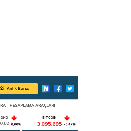
ARA
HESAPLAMA ARAÇLARI
BONO
BITCOIN
0,02
3.095.695
0,00%
-0,47%