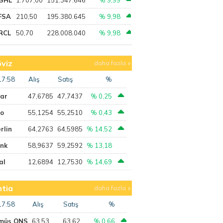
FSA
210,50
195.380.645
% 9,98
RCL
50,70
228.008.040
% 9,98
viz
daha fazla
17:58
Alış
Satış
%
lar
47,6785
47,7437
% 0,25
ro
55,1254
55,2510
% 0,43
rlin
64,2763
64,5985
% 14,52
ank
58,9637
59,2592
% 13,18
al
12,6894
12,7530
% 14,69
tia
daha fazla
17:58
Alış
Satış
%
müş ONS
63,53
63,62
% 0,66