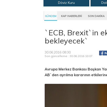
Döviz Kuru
Dol
GÜNDEM
KAP HABERLERİ
SON DAKİKA
`ECB, Brexit`in e
bekleyecek`
30.06.2016 08:30
Son güncelleme : 30.06.2016 10:07
Avrupa Merkez Bankası Başkan Yard
AB`den ayrılma kararının etkilerin