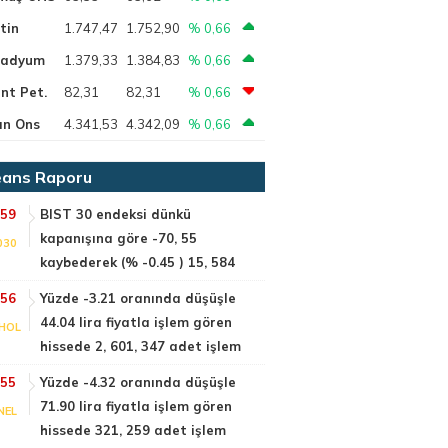
tin
1.747,47
1.752,90
% 0,66
ladyum
1.379,33
1.384,83
% 0,66
nt Pet.
82,31
82,31
% 0,66
ın Ons
4.341,53
4.342,09
% 0,66
ans Raporu
:59
BIST 30 endeksi dünkü
kapanışına göre -70, 55
030
kaybederek (% -0.45 ) 15, 584
:56
Yüzde -3.21 oranında düşüşle
44.04 lira fiyatla işlem gören
HOL
hissede 2, 601, 347 adet işlem
:55
Yüzde -4.32 oranında düşüşle
71.90 lira fiyatla işlem gören
NEL
hissede 321, 259 adet işlem