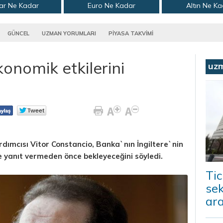
ar Ne Kadar
Euro Ne Kadar
Altın Ne K
GÜNCEL
UZMAN YORUMLARI
PİYASA TAKVİMİ
konomik etkilerini
uz
ımcısı Vitor Constancio, Banka`nın İngiltere`nin
e yanıt vermeden önce bekleyeceğini söyledi.
Tic
sek
ara