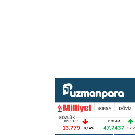
BORSA
DÖVİZ
SÖZLÜK
BIST100
DOLAR
13.779
47,7437
-0,14%
0,25