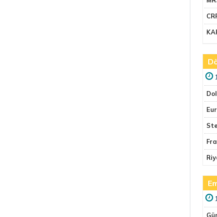
CR
KA
Dö
Do
Eu
Ste
Fr
Riy
Em
Gü