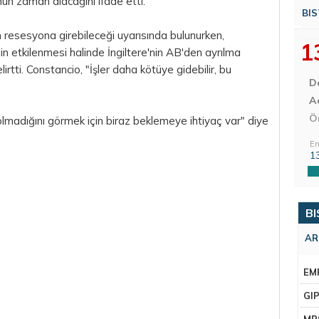
nun zaman alacağını ifade etti.
BIS
 resesyona girebileceği uyarısında bulunurken,
1
nin etkilenmesi halinde İngiltere'nin AB'den ayrılma
elirtti. Constancio, "İşler daha kötüye gidebilir, bu
D
Aç
Ö
olmadığını görmek için biraz beklemeye ihtiyaç var" diye
En
1
BI
AR
EM
GI
MR