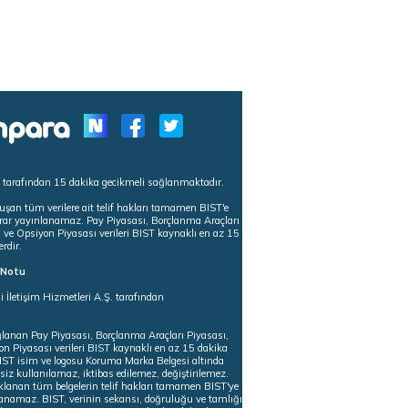
s tarafından 15 dakika gecikmeli sağlanmaktadır.
uşan tüm verilere ait telif hakları tamamen BIST'e
tekrar yayınlanamaz. Pay Piyasası, Borçlanma Araçları
m ve Opsiyon Piyasası verileri BIST kaynaklı en az 15
erdir.
ı Notu
i İletişim Hizmetleri A.Ş. tarafından
ğlanan Pay Piyasası, Borçlanma Araçları Piyasası,
on Piyasası verileri BIST kaynaklı en az 15 dakika
 BIST isim ve logosu Koruma Marka Belgesi altında
iz kullanılamaz, iktibas edilemez, değiştirilemez.
klanan tüm belgelerin telif hakları tamamen BIST'ye
nlanamaz. BIST, verinin sekansı, doğruluğu ve tamlığı