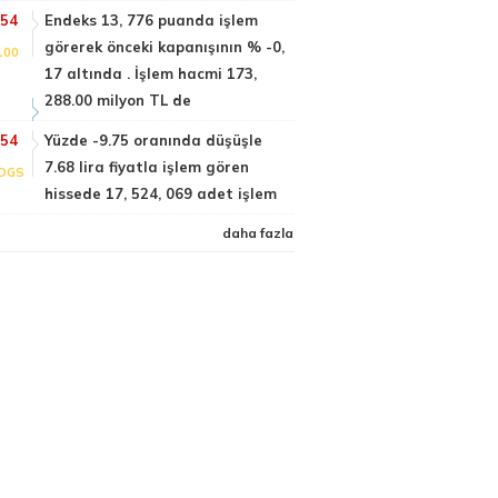
:54
Endeks 13, 776 puanda işlem
görerek önceki kapanışının % -0,
100
17 altında . İşlem hacmi 173,
288.00 milyon TL de
:54
Yüzde -9.75 oranında düşüşle
7.68 lira fiyatla işlem gören
DGS
hissede 17, 524, 069 adet işlem
daha fazla