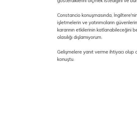
gösterdiklerini ölçmek istediğini ve bu
Constancio konuşmasında, İngiltere'nin
işletmelerin ve yatırımcıların güvenleri
kararının etkilerinin katlanabileceğini b
olasılığı dışlamıyorum.
Gelişmelere yanıt verme ihtiyacı olup 
konuştu.