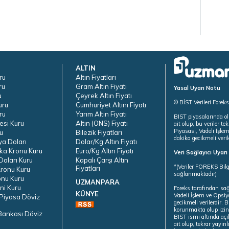
ALTIN
ru
Altın Fiyatları
ru
Gram Altın Fiyatı
Yasal Uyarı Notu
u
Çeyrek Altın Fiyatı
© BİST Verileri Forek
uru
Cumhuriyet Altını Fiyatı
ru
Yarım Altın Fiyatı
BIST piyasalarında ol
esi Kuru
Altın (ONS) Fiyatı
ait olup, bu veriler 
Piyasası, Vadeli İşle
u
Bilezik Fiyatları
dakika gecikmeli veril
ya Doları
Dolar/Kg Altın Fiyatı
ka Kronu Kuru
Euro/Kg Altın Fiyatı
Veri Sağlayıcı Uyar
oları Kuru
Kapalı Çarşı Altın
*(Veriler FOREKS Bilg
Fiyatları
ronu Kuru
sağlanmaktadır)
onu Kuru
UZMANPARA
ni Kuru
Foreks tarafından sa
KÜNYE
Vadeli İşlem ve Opsiy
Piyasa Döviz
gecikmeli verilerdir.
korunmakta olup izins
Bankası Döviz
BIST ismi altında açı
ait olup, tekrar yayı