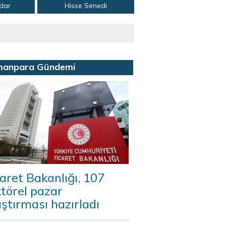
adar
Hisse Senedi
manpara Gündemi
aret Bakanlığı, 107
törel pazar
ştırması hazırladı