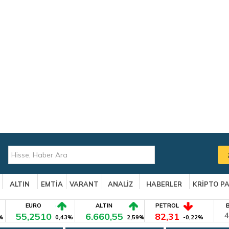
ALTIN
EMTİA
VARANT
ANALİZ
HABERLER
KRİPTO P
EURO
ALTIN
PETROL
55,2510
6.660,55
82,31
4
%
0,43%
2,59%
-0,22%