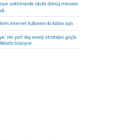
asiye sektöründe okula dönüş mesaisi
dı
lerin internet kullanımı iki katını aştı
ye`nin yurt dışı enerji stratejisi güçlü
lıklarla büyüyor