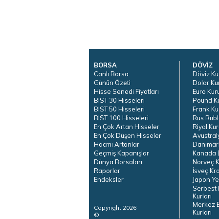
BORSA
DÖVİZ
Canlı Borsa
Döviz Ku
Günün Özeti
Dolar Ku
Hisse Senedi Fiyatları
Euro Kur
BIST 30 Hisseleri
Pound K
BIST 50 Hisseleri
Frank Ku
BIST 100 Hisseleri
Rus Rubl
En Çok Artan Hisseler
Riyal Kur
En Çok Düşen Hisseler
Avustral
Hacmi Artanlar
Danimar
Geçmiş Kapanışlar
Kanada D
Dünya Borsaları
Norveç K
Raporlar
İsveç Kr
Endeksler
Japon Ye
Serbest 
Kurları
Merkez 
Copyright 2026
Kurları
©