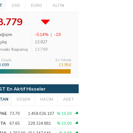
T
USD
EURO
ALTIN
3.779
eğişim
:
-0,14%
|
-19
ılış
:
13.827
nceki Kapanış
: 13.799
 Düşük
En Yüksek
3.699
13.956
ST En Aktif Hisseler
TAN
DÜŞEN
HACİM
ADET
PAE
73,70
1.458.026.107
% 10,00
PTA
67,65
228.324.881
% 10,00
SHL
1.707,00
151.347.646
% 9,99