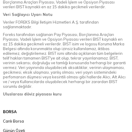
Borçlanma Araçları Piyasası, Vadeli İşlem ve Opsiyon Piyasası
verileri BIST kaynaklı en az 15 dakika gecikmeli verilerdir.
Veri Sağlayıcı Uyarı Notu
Veriler FOREKS Bilgi İletişim Hizmetleri A.Ş. tarafından
sağlanmaktadır.
Foreks tarafından sağlanan Pay Piyasası, Borçlanma Araçları
Piyasası, Vadeli İşlem ve Opsiyon Piyasası verileri BIST kaynaklı en
az 15 dakika gecikmeli verilerdir. BIST isim ve logosu Koruma Marka
Belgesi altında korunmakta olup izinsiz kullanılamaz, iktibas
edilemez, değiştirilemez. BIST ismi altında açıklanan tüm belgelerin
telif hakları tamamen BIST'ye ait olup, tekrar yayınlanamaz. BIST,
verinin sekansı, doğruluğu ve tamlığı konusunda herhangi bir garanti
vermez. Veri yayınında oluşabilecek aksaklıklar, verinin ulaşmaması,
gecikmesi, eksik ulaşması, yanlış olması, veri yayın sistemindeki
perfomansın düşmesi veya kesintili olması gibi hallerde Alıcı, Alt Alıcı
ve / veya Kullanıcılarda oluşabilecek herhangi bir zarardan BIST
sorumlu değildir.
Uluslarası döviz piyasası kuru
BORSA
Canlı Borsa
Günün Özeti