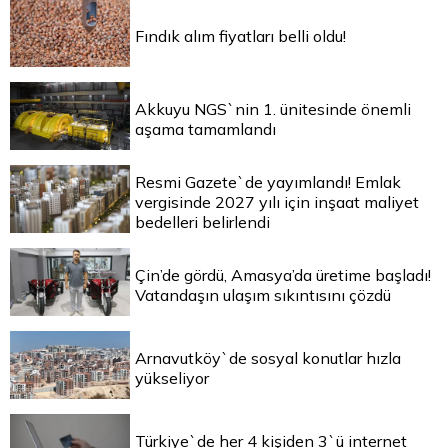
Fındık alım fiyatları belli oldu!
Akkuyu NGS`nin 1. ünitesinde önemli
aşama tamamlandı
Resmi Gazete`de yayımlandı! Emlak
vergisinde 2027 yılı için inşaat maliyet
bedelleri belirlendi
Çin’de gördü, Amasya’da üretime başladı!
Vatandaşın ulaşım sıkıntısını çözdü
Arnavutköy`de sosyal konutlar hızla
yükseliyor
Türkiye`de her 4 kişiden 3`ü internet