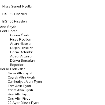
Hisse Senedi Fiyatları
BIST 30 Hisseleri
BIST 50 Hisseleri
Ana Sayfa
BIST 100 Hisseleri
Canlı Borsa
Günün Özeti
En Çok Artan Hisseler
Hisse Fiyatları
Artan Hisseler
En Çok Düşen Hisseler
Düşen Hisseler
Hacmi Artanlar
Hacmi Artanlar
Adedi Artanlar
Geçmiş Kapanışlar
Dünya Borsaları
Raporlar
Dünya Borsaları
Borsa
Endeksler
Gram Altın Fiyatı
Raporlar
Çeyrek Altın Fiyatı
Endeksler
Cumhuriyet Altını Fiyatı
Tam Altın Fiyatı
Yarım Altın Fiyatı
DÖVİZ
Has Altın Fiyatı
Ons Altın Fiyatı
Döviz Kuru
22 Ayar Bilezik Fiyatı