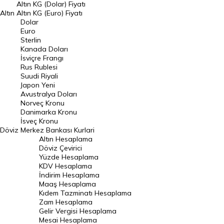
Dolar Kuru
Altın KG (Dolar) Fiyatı
Altın
Altın KG (Euro) Fiyatı
Euro Kuru
Dolar
Euro
Pound Kuru
Sterlin
Kanada Doları
Frank Kuru
İsviçre Frangı
Riyal Kuru
Rus Rublesi
Suudi Riyali
Avustralya Doları
Japon Yeni
Avustralya Doları
Danimarka Kronu Kuru
Norveç Kronu
Danimarka Kronu
Kanada Doları Kuru
İsveç Kronu
Döviz
Merkez Bankası Kurlari
Norveç Kronu Kuru
Altın Hesaplama
İsveç Kronu Kuru
Döviz Çevirici
Yüzde Hesaplama
Japon Yeni Kuru
KDV Hesaplama
İndirim Hesaplama
Serbest Piyasa Döviz Kurları
Maaş Hesaplama
Kıdem Tazminatı Hesaplama
Merkez Bankası Döviz Kurları
Zam Hesaplama
Gelir Vergisi Hesaplama
ALTIN
Mesai Hesaplama