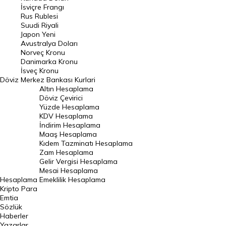
İsviçre Frangı
Riyal Kuru
Rus Rublesi
Suudi Riyali
Avustralya Doları
Japon Yeni
Avustralya Doları
Danimarka Kronu Kuru
Norveç Kronu
Danimarka Kronu
Kanada Doları Kuru
İsveç Kronu
Döviz
Merkez Bankası Kurlari
Norveç Kronu Kuru
Altın Hesaplama
İsveç Kronu Kuru
Döviz Çevirici
Yüzde Hesaplama
Japon Yeni Kuru
KDV Hesaplama
İndirim Hesaplama
Serbest Piyasa Döviz Kurları
Maaş Hesaplama
Kıdem Tazminatı Hesaplama
Merkez Bankası Döviz Kurları
Zam Hesaplama
Gelir Vergisi Hesaplama
ALTIN
Mesai Hesaplama
Hesaplama
Emeklilik Hesaplama
Altın Fiyatları
Kripto Para
Emtia
Gram Altın Fiyatı
Sözlük
Çeyrek Altın Fiyatı
Haberler
Yazarlar