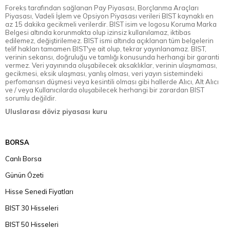
Foreks tarafından sağlanan Pay Piyasası, Borçlanma Araçları
Piyasası, Vadeli İşlem ve Opsiyon Piyasası verileri BIST kaynaklı en
az 15 dakika gecikmeli verilerdir. BIST isim ve logosu Koruma Marka
Belgesi altında korunmakta olup izinsiz kullanılamaz, iktibas
edilemez, değiştirilemez. BIST ismi altında açıklanan tüm belgelerin
telif hakları tamamen BIST'ye ait olup, tekrar yayınlanamaz. BIST,
verinin sekansı, doğruluğu ve tamlığı konusunda herhangi bir garanti
vermez. Veri yayınında oluşabilecek aksaklıklar, verinin ulaşmaması,
gecikmesi, eksik ulaşması, yanlış olması, veri yayın sistemindeki
perfomansın düşmesi veya kesintili olması gibi hallerde Alıcı, Alt Alıcı
ve / veya Kullanıcılarda oluşabilecek herhangi bir zarardan BIST
sorumlu değildir.
Uluslarası döviz piyasası kuru
BORSA
Canlı Borsa
Günün Özeti
Hisse Senedi Fiyatları
BIST 30 Hisseleri
BIST 50 Hisseleri