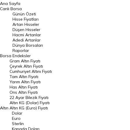
Ana Sayfa
BIST 100 Hisseleri
Canlı Borsa
Günün Özeti
En Çok Artan Hisseler
Hisse Fiyatları
Artan Hisseler
En Çok Düşen Hisseler
Düşen Hisseler
Hacmi Artanlar
Hacmi Artanlar
Adedi Artanlar
Geçmiş Kapanışlar
Dünya Borsaları
Raporlar
Dünya Borsaları
Borsa
Endeksler
Gram Altın Fiyatı
Raporlar
Çeyrek Altın Fiyatı
Endeksler
Cumhuriyet Altını Fiyatı
Tam Altın Fiyatı
Yarım Altın Fiyatı
DÖVİZ
Has Altın Fiyatı
Ons Altın Fiyatı
Döviz Kuru
22 Ayar Bilezik Fiyatı
Dolar Kuru
Altın KG (Dolar) Fiyatı
Altın
Altın KG (Euro) Fiyatı
Euro Kuru
Dolar
Euro
Pound Kuru
Sterlin
Kanada Doları
Frank Kuru