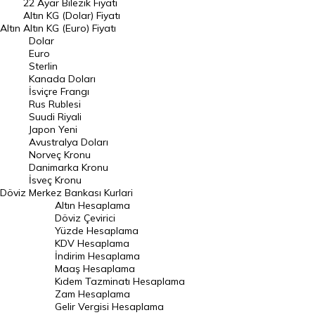
22 Ayar Bilezik Fiyatı
Dolar Kuru
Altın KG (Dolar) Fiyatı
Altın
Altın KG (Euro) Fiyatı
Euro Kuru
Dolar
Euro
Pound Kuru
Sterlin
Kanada Doları
Frank Kuru
İsviçre Frangı
Riyal Kuru
Rus Rublesi
Suudi Riyali
Avustralya Doları
Japon Yeni
Avustralya Doları
Danimarka Kronu Kuru
Norveç Kronu
Danimarka Kronu
Kanada Doları Kuru
İsveç Kronu
Döviz
Merkez Bankası Kurlari
Norveç Kronu Kuru
Altın Hesaplama
İsveç Kronu Kuru
Döviz Çevirici
Yüzde Hesaplama
Japon Yeni Kuru
KDV Hesaplama
İndirim Hesaplama
Serbest Piyasa Döviz Kurları
Maaş Hesaplama
Kıdem Tazminatı Hesaplama
Merkez Bankası Döviz Kurları
Zam Hesaplama
Gelir Vergisi Hesaplama
ALTIN